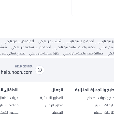
ز من نايكي
أحذية جري من نايكي
شبشب من نايكي
أحذية تدريب من نايكي
من نايكي
أحذية رياضية نسائية من نايكي
أحذية تدريب نسائية من نايكي
شبشب
ايكي
حمالات صدر رياضية من نايكي
كنزة نسائية من نايكي
هودي نسائي من ن
HELP CENTER
help.noon.com
بخ والأجهزة المنزلية
الجمال
الأطفال، ال
بخ وأدوات الطعام
العطور النسائية
عربات الأطفا
زمات السرير
عطور الرجال
مقاعد السيار
زمات الحمام
المكياج
ملابس الأطفا