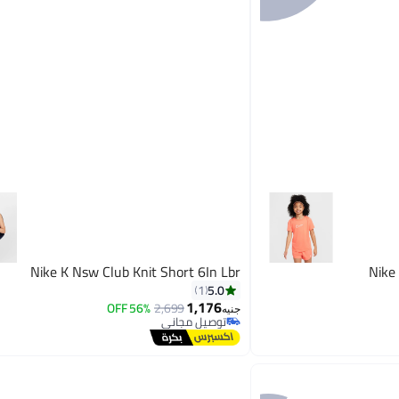
Nike K Nsw Club Knit Short 6In Lbr
Nike
5.0
1
1,176
56% OFF
2,699
جنيه
توصيل مجاني
توصيل مجاني