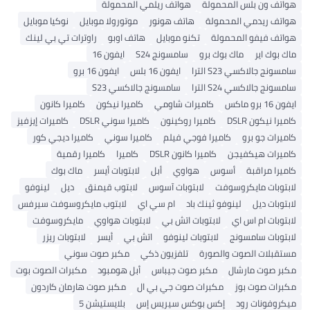
هواتف ون بلس المحمولة
هواتف ريلمي المحمولة
هواتف ريدمي المحمولة
هاتف هونور
موتورولا موبايل
نوكيا موبايل
هواتف فيفو المحمولة
تكنو موبايل
هاتف اوبو
راوترات تي بي لينك
ماك بوك اير
ماك بوك برو
سامسونج S24
ايفون 16
سامسونج جالاكسي S23 الترا
ايفون 16 بلس
ايفون 16 برو
سامسونج جالاكسي S24 الترا
سامسونج جالاكسي S23
ايفون 16 برو ماكس
كاميرات شاومي
كاميرا نيكون
كاميرا كانون
كاميرا نيكون DSLR
كاميرا روكينون
كاميرا سوني DSLR
كاميرات إيزفيز
كاميرات جو برو
كاميرا فوجي فيلم
كاميرا سوني
كاميرا ديجي كور
كاميرات هيكفيجن
كاميرا كانون DSLR
كاميرا
كاميرا رقمية
كاميرا مراقبة
أسوس
هواوي
أبل
لابتوبات أيسر
ماك بوك
لابتوبات مايكروسوفت
لابتوبات آسوس
لابتوب قيمنق
ديل
لينوفو
لابتوبات ديل
لينوفو ثينك باد
ام سي اي
لابتوب مايكروسوفت سيرفس
لابتوبات ام اس اي
لابتوبات اتش بي
لابتوبات هواوي
مايكروسوفت
لابتوبات سامسونج
لابتوبات لينوفو
اتش بي
أيسر
لابتوبات ريزر
مستقبلات الصوت والصورة
تلفزيون ذكي
مكبر صوت سوني
مكبر صوت مارشال
مكبر صوت جيباس
أبل هومبود
مكبرات الصوت بوت
مكبرات صوت بوز
مكبرات صوت جي بي ال
مكبر صوت هارمان كاردون
ميكروفونات رود
إكس بوكس سيريس إس
بلايستيشن 5