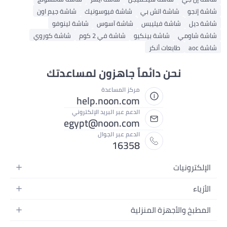
شاشة إنجو
شاشة اتش بي
شاشة فيوسونيك
شاشة جيم اون
شاشة ديل
شاشة فيليبس
شاشة آسوس
شاشة لينوفو
شاشة شاومي
شاشة بينكيو
شاشة في 2 كوم
شاشة كوروي
شاشة aoc
طابعات أنكر
نحن دائماً جاهزون لمساعدتك
مركز المساعدة
help.noon.com
الدعم عبر البريد الإلكتروني
egypt@noon.com
الدعم عبر الجوال
16358
الإلكترونيات
الهواتف المتحركة
الأزياء
أجهزة التابلت
أزياء نسائية
المطبخ والأجهزة المنزلية
أجهزة الكمبيوتر المحمولة
أزياء رجالية