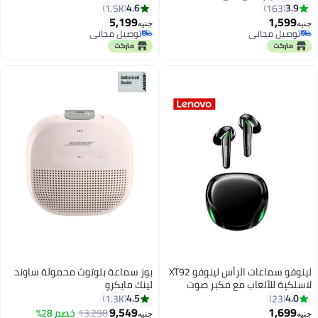
البلوتوث 5.1 للألعاب بتحكم باللمس
Stereo Sound, BassUp, IPX7
4.6
3.9
1.5K
163
ومزودة بميكروفون
Waterproof, 24-Hour Playtime,
5,199
1,599
جنيه
جنيه
Wireless Stereo Pairing, Speaker
توصيل مجاني
توصيل مجاني
توصيل مجاني
توصيل مجاني
for Home, Outdoors, Travel Pink
pink
لينوفو سماعات الرأس لينوفو XT92
بوز سماعة بلوتوث محمولة ساوند
لاسلكية للألعاب مع مكبر صوت
لينك مايكرو
4.5
4.0
1.3K
23
9,549
1,699
13,298
خصم 28%
جنيه
جنيه