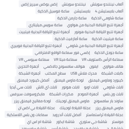
ألعاب نينتندو سويتش
نينتندو سويتش
إكس بوكس سيريز إكس
ألعاب بلايستيشن 4
بلايستيشن
ساعة فوسيل الذكية
ساعة شاومي الذكية
ساعة جارمن الذكية
أجهزة تتبع اللياقة البدنية من هواوي
ساعة سويس ميليتاري
أجهزة تتبع اللياقة البدنية هونور
أجهزة تتبع اللياقة البدنية فيتبيت
ساعة فيتبيت الذكية
ساعة أمازفيت الذكية
أجهزة تتبع اللياقة البدنية من شاومي
أجهزة تتبع اللياقة البدنية فوبيري
ساعة جوجل الذكية
إكسي فور سماعة الواقع الافتراضي
سماعة الرأس كاستويف VR
سماعة ميتا VR
سماعة سيوسي VR
هاتف هواوي
ايفون
هواتف سامسونج جالاكسي
أجهزة التخزين
كابلات الشبكة
محرك فلاش USB
سطح المكتب
أجهزة الشبكة
كيبورد وماوس قيمنق
لوحة ماوس قيمنق
أفضل كيبورد قيمنق
تابلت شاومي
تابلت اوبو
تابلت هونور
تابلت آي تاتش
تابلت سي آيديا
تابلت ون بلس
أجهزة المودم
مكررات الشبكة
مايكروسوفت سيرفس
ساوند بار سامسونج
ماوس قيمنق لوجيتك
لوحة مفاتيح قيمنق ريزر
ماوس قيمنق ريزر
عجلة القيادة لوجيتك
عجلة القيادة بي اكس ان
عجلة القيادة ثراستماستر
أفضل تابلت أندرويد
سماعات ون بلس اللاسلكية
مونستر
شاشة جي ستوري
شاشة ايكور
شاشة ام اس اي
شاشة إل جي
شاشة هيكفيجن
شاشة أيسر
شاشة سامسونج