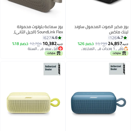
بوز مكبر الصوت المحمول ساوند
بوز سماعة بلوتوث محمولة
لينك ماكس
SoundLink Flex (الجيل الثاني)،
سماعة خارجية محمولة مع صوت
4.6
4.7
627
126
أقل سعر في السنة
عالي الدقة، تصل إلى 12 ساعة من
10,382
24,857
توصيل مجاني
33,799
خصم 26%
12,704
خصم 18%
جنيه
جنيه
عمر البطارية، مقاومة للماء والغبار
باقي 1 وحدات في المخزون
أقل سعر في السنة
أقل سعر في السنة
توصيل مجاني
أقل سعر في السنة