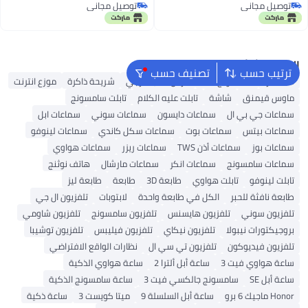
توصيل مجاني
توصيل مجاني
توصيل مجاني
توصيل مجاني
البحث الشائع
ترتيب حسب
تصنيف حسب
S25 ألترا
سامسونج S25
قرص صلب خارجي
شريحة ذاكرة
موزع انترنت
ماوس قيمنق
شاشة
تابلت عليه الكلام
تابلت سامسونج
سماعات جي بي ال
سماعات دايسون
سماعات سوني
سماعات ابل
سماعات بيتس
سماعات بوت
سماعات سكل كاندي
سماعات لينوفو
سماعات بوز
سماعات أذن TWS
سماعات ريزر
سماعات هواوي
سماعات سامسونج
سماعات انكر
سماعات مارشال
هاتف نوثنج
تابلت لينوفو
تابلت هواوي
طابعة 3D
طابعة
طابعة ليز
طابعة نافثة للحبر
الكل في طابعة واحدة
لابتوبات
تلفزيون ال جي
تلفزيون سوني
تلفزيون هايسنس
تلفزيون سامسونج
تلفزيون شاومي
بروجيكتورات نيبولا
تلفزيون نيكاي
تلفزيون فيليبس
تلفزيون توشيبا
تلفزيون فيديوكون
تلفزيون تي سي ال
نظارات الواقع الافتراضي
ساعة هواوي فيت 3
ساعة أبل ألترا 2
ساعة هواوي الذكية
ساعة أبل SE
سامسونج جالكسي فيت 3
ساعة سامسونج الذكية
Honor ماجيك 6 برو
ساعة أبل السلسلة 9
ميتا كويست 3
ساعة ذكية