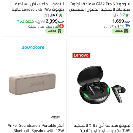
لينوفو GM2 Pro 5.3 سماعة بلوتوث
لينوفو سماعات أذن لاسلكية
سماعات لاسلكية الكمون المنخفض
بلوتوث Lenovo LK6 TWS عالية
سماعات HD دعوة وضع مزدوج
الدقة مع ميكروفون للرياضة
4.0
3.7
118
37
سماعة الألعاب مع ميكروفون
2,399
1,699
4,999
خصم 52%
جنيه
جنيه
توصيل مجاني
أقل سعر في السنة
توصيل مجاني
توصيل مجاني
أقل سعر في السنة
لينوفو سماعة أذن XT92 لاسلكية
أنكر Anker Soundcore 2 Portable
TWS ستيريو هاي فاي بخاصية
Bluetooth Speaker with 12W