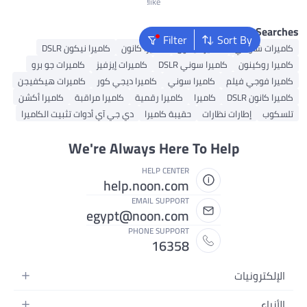
like!
Popular Se
Filter
Sort By
ت شاومي
كاميرا نيكون
كاميرا كانون
كاميرا نيكون DSLR
روكينون
كاميرا سوني DSLR
كاميرات إيزفيز
كاميرات جو برو
 فوجي فيلم
كاميرا سوني
كاميرا ديجي كور
كاميرات هيكفيجن
نون DSLR
كاميرا
كاميرا رقمية
كاميرا مراقبة
كاميرا أكشن
ب
إطارات نظارات
حقيبة كاميرا
دي جي آي أدوات تثبيت الكاميرا
We're Always Here To Help
HELP CENTER
help.noon.com
EMAIL SUPPORT
egypt@noon.com
PHONE SUPPORT
16358
كترونيات
اتف المتحركة
اء