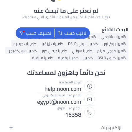
 نعثر على ما تبحث عنه
فلدينا الكثير من المنتجات الأخرى التي ستعجبك!
ترتيب حسب
تصنيف حسب
ميرا نيكون
كاميرا كانون
كاميرا نيكون DSLR
را سوني DSLR
كاميرات إيزفيز
كاميرات جو برو
كاميرا سوني
كاميرا ديجي كور
كاميرات هيكفيجن
كاميرا
كاميرا رقمية
كاميرا مراقبة
دائماً جاهزون لمساعدتك
مركز المساعدة
help.noon.com
الدعم عبر البريد الإلكتروني
egypt@noon.com
الدعم عبر الجوال
16358