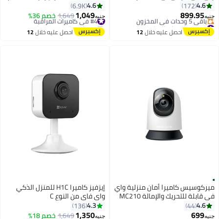
المراقبة الفيديو للأماكن الداخلية
4.6
4.6
6.9K
172
برؤية بزاوية 360 درجة
1,049
899.95
#4 في كاميرات المراقبة
1,649
خصم 36%
جنيه
جنيه
#6 في كاميرات المراقبة
توصيل مجاني
توصيل مجاني
#4 في كاميرات المراقبة
احصل عليه خلال
12
احصل عليه خلال
12
باقي 5 وحدات في المخزون
اغسطس
اغسطس
#6 في كاميرات المراقبة
ميركوسيس كاميرا أمان منزلية واي
إيزفيز كاميرا H1C للمنزل الذكي
في قابلة للتحريك والإمالة MC210
واي فاي من النوع C
4.3
4.6
136
44
1,350
699
1,649
خصم 18%
جنيه
جنيه