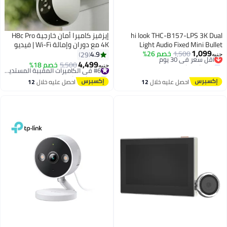
hi look THC-B157-LPS 3K Dual
إيزفيز كاميرا أمان خارجية H8c Pro
Light Audio Fixed Mini Bullet
4K مع دوران وإمالة Wi-Fi | فيديو
1,099
Camera
أقل سعر في 30 يوم
1,500
خصم 26%
بدقة 8MP Ultra HD 4K، دوران
4.9
29
جنيه
توصيل مجاني
360°، كشف ذكي للبشر والمركبات،
4,499
5,500
خصم 18%
#6 في الكاميرات المقببة المستديرة
جنيه
أقل سعر في 30 يوم
تتبع تكبير تلقائي، رؤية ليلية ملونة،
توصيل مجاني
صوت ثنائي الاتجاه، دفاع نشط مع
#6 في الكاميرات المقببة المستديرة
احصل عليه خلال
12
احصل عليه خلال
12
صفارة وضوء فلاش، مقاومة
اغسطس
اغسطس
للعوامل الجوية IP65، MicroSD حتى
512GB، متوافقة مع أليكسا
ومساعد جوجل