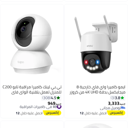
باقي 2 وحدات في المخزون
اغسطس
اغسطس
#27 في كاميرات المراقبة
ايمو كاميرا واي فاي خارجية 8
تي بي لينك كاميرا مراقبة تابو C200
ميجابكسل بدقة 4K UHD من كروزر
للمنزل تعمل بتقنية الواي فاي
SC، مستشعر CMOS 8 ميجابكسل،
وقابلة للدوران والإمالة
4.5
3.8
308
3
عدسة 3.6 مم، رؤية ليلية حتى 30
949
3,333
#8 في كاميرات المراقبة
جنيه
جنيه
متر، إضاءة LED ملونة بالكامل،
توصيل مجاني
توصيل مجاني
توصيل مجاني
صوت ثنائي الاتجاه، صفارة إنذار، دعم
#8 في كاميرات المراقبة
احصل عليه خلال
12
احصل عليه خلال
12
MicroSD حتى 512 جيجابايت،
اغسطس
اغسطس
مقاومة للعوامل الجوية IP66، واي