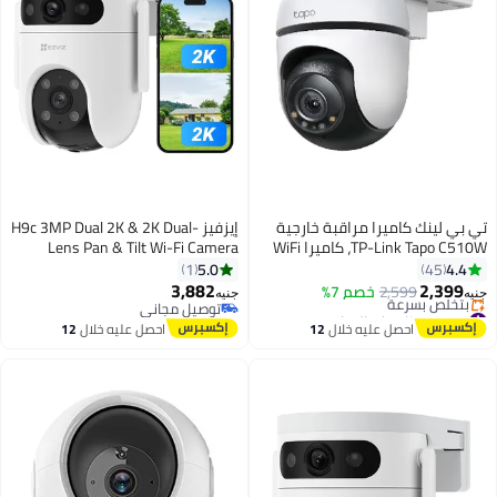
تي بي لينك كاميرا مراقبة خارجية
إيزفيز H9c 3MP Dual 2K & 2K Dual-
TP-Link Tapo C510W، كاميرا WiFi
Lens Pan & Tilt Wi-Fi Camera
IP، كاميرا WiFi بزاوية 360¬∞، دقة
5.0
4.4
1
45
2K، رؤية ليلية بالألوان الكاملة، IP65
3,882
2,399
2,599
خصم 7%
جنيه
جنيه
مقاومة للماء، تتبع ذكي للحركة،
#40 في كاميرات المراقبة
توصيل مجاني
توصيل مجاني
صوت ثنائي الاتجاه
توصيل مجاني
احصل عليه خلال
12
احصل عليه خلال
12
بتخلّص بسرعة
اغسطس
اغسطس
#40 في كاميرات المراقبة