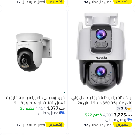
أقل سعر في 30 يوم
وضع الخصوصية، تتبع ذكي، محادثة
أقل سعر في 30 يوم
احصل عليه خلال
12
احصل عليه خلال
12
توصيل مجاني
توصيل مجاني
ثنائية الاتجاه، فتحة MicroSD (حتى
اغسطس
اغسطس
#15 في كاميرات المراقبة
#9 في الكاميرات المقببة المستديرة
512 جيجابايت)
تيندا كاميرا تيندا 6 ميجا بيكسل واي
ميركوسيس كاميرا مراقبة خارجية
فاي متحركة 360 درجة الوان 24
تعمل بتقنية الواي فاي، قابلة
1,377
ساعة بعدستين
للتحريك والإمالة
1,451
خصم 5%
3.3
3
جنيه
توصيل مجاني
3,275
4,200
خصم 22%
جنيه
توصيل مجاني
توصيل مجاني
توصيل مجاني
احصل عليه خلال
12
احصل عليه خلال
12
اغسطس
اغسطس