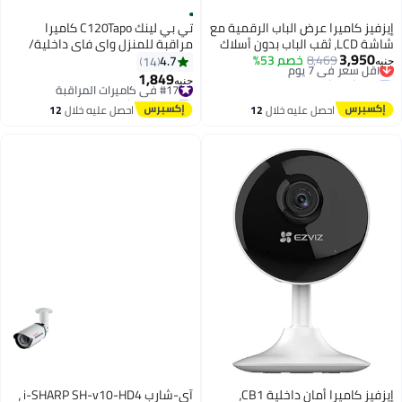
إيزفيز كاميرا عرض الباب الرقمية مع
تي بي لينك C120Tapo كاميرا
شاشة LCD، ثقب الباب بدون أسلاك
مراقبة للمنزل واي فاي داخلية/
3,950
HP2 -فضي
أقل سعر في 7 يوم
8,469
خصم 53%
خارجية
4.7
14
جنيه
توصيل مجاني
1,849
#17 في كاميرات المراقبة
جنيه
أقل سعر في 7 يوم
توصيل مجاني
#17 في كاميرات المراقبة
احصل عليه خلال
12
احصل عليه خلال
12
اغسطس
اغسطس
إيزفيز كاميرا أمان داخلية CB1،
آي-شارب i-SHARP SH-v10-HD4 ،