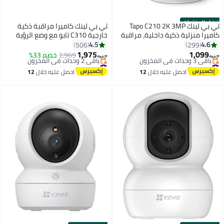
أفضل المنتجات
تي بي لينك Tapo C210 2K 3MP
تي بي لينك كاميرا مراقبة ذكية
كاميرا منزلية ذكية داخلية، مراقبة
خارجية C310 تابو مع وضع الرؤية
الطفل، عموم وإمالة: 360 درجة
الليلية، 3 ميجابكسل من تي بي لينك
4.5
4.6
506
299
1,975
1,099
2,969
خصم 33%
جنيه
جنيه
#1 في الكاميرات المقببة المستديرة
#10 في كاميرات المراقبة
توصيل مجاني
توصيل مجاني
احصل عليه خلال
12
احصل عليه خلال
12
باقي 3 وحدات في المخزون
باقي 2 وحدات في المخزون
اغسطس
اغسطس
#1 في الكاميرات المقببة المستديرة
#10 في كاميرات المراقبة