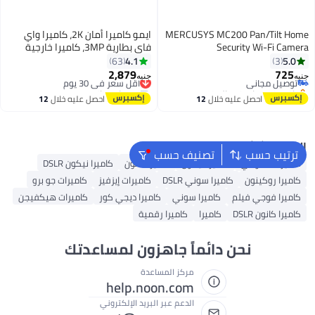
MERCUSYS MC200 Pan/Tilt Home
ايمو كاميرا أمان 2K، كاميرا واي
Security Wi-Fi Camera
فاي بطارية 3MP، كاميرا خارجية
لاسلكية شاملة Cell 3C مع لوحة
4.1
5.0
63
3
شمسية، 2.4 جيجاهرتز، رؤية ليلية
2,879
725
توصيل مجاني
أقل سعر في 30 يوم
جنيه
جنيه
ملونة كاملة، كاميرا CCTV منزلية
باقي 1 وحدات في المخزون
توصيل مجاني
توصيل مجاني
أقل سعر في 30 يوم
ببطارية قابلة للشحن 5000 مللي
احصل عليه خلال
12
احصل عليه خلال
12
أمبير، دعم الصوت ثنائي الاتجاه،
اغسطس
اغسطس
بطاقة SD تصل إلى 256 جيجابايت
البحث الشائع
ترتيب حسب
تصنيف حسب
كاميرات شاومي
كاميرا نيكون
كاميرا كانون
كاميرا نيكون DSLR
كاميرا روكينون
كاميرا سوني DSLR
كاميرات إيزفيز
كاميرات جو برو
كاميرا فوجي فيلم
كاميرا سوني
كاميرا ديجي كور
كاميرات هيكفيجن
كاميرا كانون DSLR
كاميرا
كاميرا رقمية
نحن دائماً جاهزون لمساعدتك
مركز المساعدة
help.noon.com
الدعم عبر البريد الإلكتروني