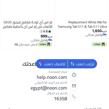
Replacement White Ni
إم اس أي لوحة مفاتيح فيجور GK20
Samsung Tab S11 & Tab S11 
للألعاب من إم اس أي بأغطية مفاتيح
1,65
S Pen Stylus Tip One Whit
مُريحة وإضاءة بلون قوس قزح
4.6
5
صيل مجاني
ومفاتيح الوصول السريع لتحكم سريع
999
جنيه
صيل مجاني
- باللغة العربية
توصيل مجاني
توصيل مجاني
احصل عليه خلال
13
اغسطس
نحن دائماً جاهزون لمساعدتك
ترتيب حسب
تصنيف حسب
مركز المساعدة
help.noon.com
الدعم عبر البريد الإلكتروني
egypt@noon.com
الدعم عبر الجوال
16358