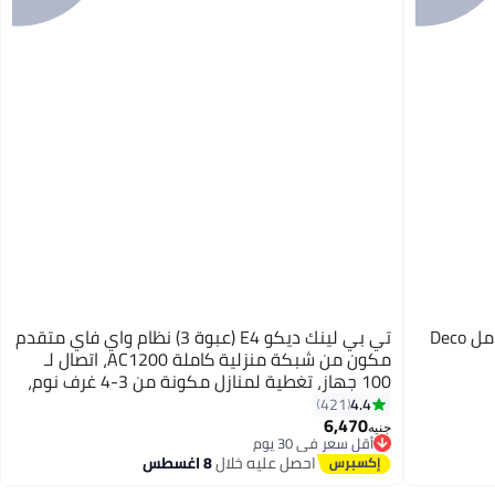
تي بي لينك وحدة نظام Wi-Fi للمنزل بالكامل Deco
تي بي لينك ديكو E4 (عبوة 3) نظام واي فاي متقدم
مكون من شبكة منزلية كاملة AC1200، اتصال لـ
100 جهاز، تغطية لمنازل مكونة من 3-4 غرف نوم،
تحكم أبووي، يعمل مع أليكسا
4.4
421
6,470
جنيه
أقل سعر في 30 يوم
توصيل مجاني
احصل عليه خلال
8 اغسطس
أقل سعر في 30 يوم