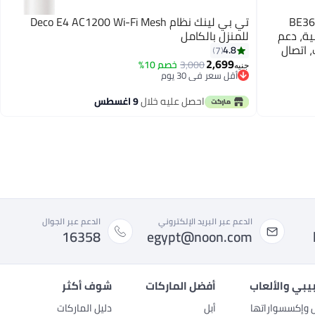
و BE25 (عبوة واحدة)، BE3600
تي بي لينك نظام Deco E4 AC1200 Wi-Fi Mesh
في الثانية، دعم
للمنزل بالكامل
 اتصال
4.8
7
يصل إلى 150 جهاز، VPN، WPA3، نظام واي فاي 7
2,699
3,000
خصم 10%
جنيه
أقل سعر في 30 يوم
توصيل مجاني
أقل سعر في 30 يوم
احصل عليه خلال
9 اغسطس
الدعم عبر البريد الإلكتروني
الدعم عبر الجوال
16358
egypt@noon.com
بيبي والألعاب
أفضل الماركات
شوف أكثر
ل وإكسسواراتها
أبل
دليل الماركات