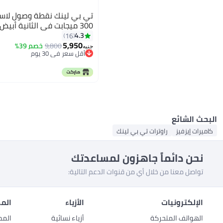
300 ميجابت في الثانية أبيض
4.3
16
5,950
9,800
خصم 39%
جنيه
أقل سعر في 30 يوم
توصيل مجاني
أقل سعر في 30 يوم
البحث الشائع
كاميرات إيزفيز
راوترات تي بي لينك
نحن دائماً جاهزون لمساعدتك
تواصل معنا من خلال أي من قنوات الدعم التالية:
الإلكترونيات
الأزياء
المط
الهواتف المتحركة
أزياء نسائية
المط