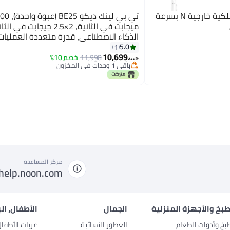
تي بي لينك نقطة وصول لاسلكية خارجية N بسرعة
تي بي لينك ديك
ميجابت في الثانية، 2×2.5 جيجابت 
الذكاء الاصطناعي، قدرة متعددة العمليات،
5.0
1
أقل سعر في 30 يوم
10,699
مزدوج النطاق، أبيض
توصيل مجاني
11,998
خصم 10%
جنيه
باقي 1 وحدات في المخزون
أقل سعر في 30 يوم
مركز المساعدة
help.noon.com
بخ والأجهزة المنزلية
الجمال
الأطفال، ال
بخ وأدوات الطعام
العطور النسائية
عربات الأطفا