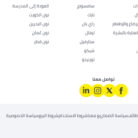
ات
سامسونج
العودة إلى المدرسة
ل
نايك
نون الكويت
رضاع والإطعام
راي بان
نون البحرين
عناية بالبشرة
تيفال
نون عُمان
ستارفيل
نون قطر
شيكو
تورنيدو
تواصل معنا
ظائف
سياسة الضمان
بِع معنا
شروط الاستخدام
شروط البيع
سياسة الخصوصية