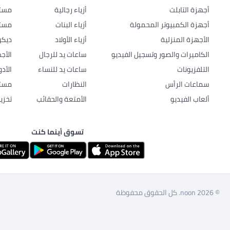
أجهزة التابلت
أزياء رجالية
مستل
أجهزة الكمبيوتر المحمولة
أزياء البنات
مستل
الأجهزة المنزلية
أزياء الأولاد
ديكو
الكاميرات والصور وتسجيل الفيديو
ساعات يد للرجال
الأج
التلفزيونات
ساعات يد للنساء
الأد
سماعات الرأس
النظارات
مستل
ألعاب الفيديو
الأمتعة والحقائب
تخزي
تسوق أينما كنت
© 2026 noon. كل الحقوق محفوظة