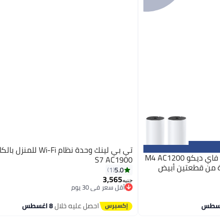
تي بي لينك نظام شبكة واي فاي ديكو M4 AC1200
S7 AC1900
 من قطعتين أبيض
5.0
1
3,565
جنيه
أقل سعر في 30 يوم
توصيل مجاني
أقل سعر في 30 يوم
احصل عليه خلال
8 اغسطس