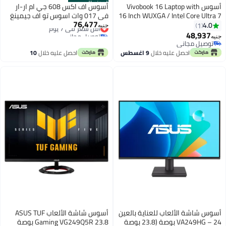
الموزع الرسمي
أسوس Vivobook 16 Laptop with
أسوس اف اكس 608 جي ام ار-ار
16 Inch WUXGA / Intel Core Ultra 7
في 017 وات اسوس تو اف جيمينغ
76,477
255H / 16 Gigabyte / 1 Terabyte
أقل سعر في 7 يوم
اف 16 لاب توب مع 16 انش اتش دي
4.0
1
جنيه
توصيل مجاني
SSD / Intel Arc/Windows 11/ Cool
/ اي 7 معالج 14650 اتش اكس / 16
48,937
جنيه
أقل سعر في 7 يوم
Silver
جيجا رام / 1 تيرا اس اس دي / نفيديا-
توصيل مجاني
توصيل مجاني
غيفورسي ار تي اكس - 5060 لاب
احصل عليه خلال
9 اغسطس
احصل عليه خلال
10
توب غبو / انجليش / وين 11 / جايجر
اغسطس
جراي اللغة الإنجليزية
أسوس شاشة الألعاب للعناية بالعين
أسوس شاشة الألعاب ASUS TUF
VA249HG – 24 بوصة (23.8 بوصة
Gaming VG249Q5R 23.8 بوصة