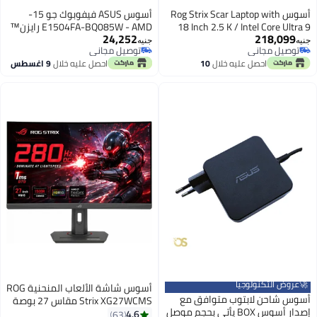
أسوس Rog Strix Scar Laptop with
أسوس ASUS فيفوبوك جو 15-
18 Inch 2.5 K / Intel Core Ultra 9
E1504FA-BQ085W - AMD رايزن™
24,252
218,099
275HX / 64 Gigabyte / 2 Terabyte
5 7520U - AMD راديون جرافيكس -
جنيه
جنيه
توصيل مجاني
توصيل مجاني
SSD / GeForce RTX 5080 Off Black
8GB LPDDR5 على اللوحة - 512GB
توصيل مجاني
توصيل مجاني
احصل عليه خلال
10
احصل عليه خلال
9 اغسطس
M.2 - شاشة 15.6 بوصة FHD IPS
اغسطس
بمعدل تحديث 60Hz و45% NTSC-
250nits - ويندوز 11.
🚀عروض التكنولوجيا
أسوس شاشة الألعاب المنحنية ROG
أسوس شاحن لابتوب متوافق مع
Strix XG27WCMS مقاس 27 بوصة
إصدار أسوس BOX يأتي بحجم موصل
WQHD، معدل تحديث سريع 280Hz
4.6
63