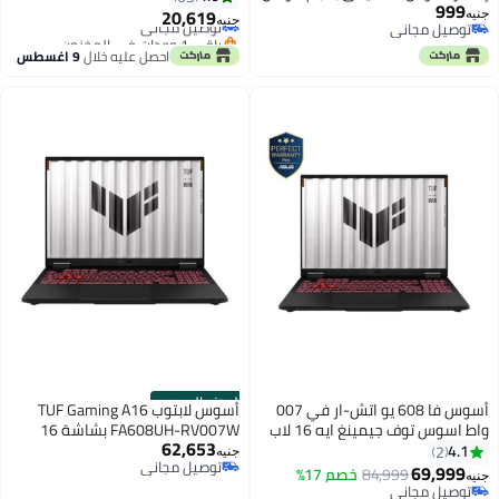
999
(4.0×1.35mm) ASUS NEW (40135)
OC، 1ms GTG، انحناء 1500R، 95%
20,619
توصيل مجاني
جنيه
جنيه
توصيل مجاني
DCI-P3، HDR10، VESA DisplayHDR
باقي 1 وحدات في المخزون
توصيل مجاني
توصيل مجاني
400، ELMB SYNC، AMD FreeSync
احصل عليه خلال
9 اغسطس
Premium، HDMI 2.1، DisplayPort
1.4، مركز DisplayWidget، تركيب
VESA، مضادة للتوهج، 90LM09Y1-
B01370
الموزع الرسمي
أسوس فا 608 يو اتش-ار في 007
أسوس لابتوب TUF Gaming A16
واط اسوس توف جيمينغ ايه 16 لاب
FA608UH-RV007W بشاشة 16
62,653
توب مع 16 انش اتش دي / ايه ام دي
إنش WUXGA / معالج AMD Ryzen 7
4.1
2
جنيه
توصيل مجاني
ريزن™ 7 260 / 16 جيجا رام / 512
260 / 16 جيجابايت / 512 جيجابايت
69,999
84,999
خصم 17%
جنيه
توصيل مجاني
جيجا اس اس دي / نفيدياEF
SSD / بطاقة GeForce RTX 5050
توصيل مجاني