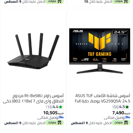
توصيل مجاني
توصيل مجاني
احصل عليه خلال
10
احصل عليه خلال
9 اغسطس
16GB/قرص SSD سعة 512GB/
اغسطس
بطاقة رسومات Nvidia GeForce RTX
3050 بسعة 6GB/نظام Windows
11 Home
أسوس شاشة الألعاب ASUS TUF
أسوس راوتر Rt-Be58U مزدوج
VG259Q5A: 24.5 بوصة، دقة Full
النطاق واي فاي 7 (802.11Be) ذكي
HD (1920x1080)، 200 هرتز، IPS
قابل للتوسيع AiMesh، 3600 ميجابت
4.4
4.5
16
56
سريع، ELMB، 0.3 مللي ثانية GTG
في الثانية، منفذ 2.5G، حتى 3
10,505
7,490
جنيه
جنيه
(أدنى)، مكبر صوت ستيريو، مركز
SSIDs لأجهزة إنترنت الأشياء، تحكم
توصيل مجاني
توصيل مجاني
DisplayWidget - أسود
توصيل مجاني
توصيل مجاني
أبووي و VPNs، أمان شبكة متقدم،
احصل عليه خلال
9 اغسطس
احصل عليه خلال
9 اغسطس
حتى 30% بلاستيك PCR