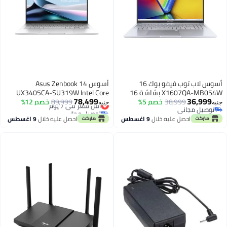
أسوس لاب توب فيفو بوك 16
أسوس Asus Zenbook 14
X1607QA-MB054W بشاشة 16
UX3405CA-SU319W Intel Core
78,499
36,999
38,999
خصم 5%
إنش WUXGA / كوالكوم سناب
أقل سعر في 7 يوم
89,999
خصم 12%
Ultra 9 285H 1TB SSD 32GB Ram
جنيه
جنيه
توصيل مجاني
توصيل مجاني
دراجون X / 16 جيجابايت / 1 تيرابايت
Intel Arc Graphics 14" Inch OLED
توصيل مجاني
أقل سعر في 7 يوم
احصل عليه خلال
9 اغسطس
احصل عليه خلال
9 اغسطس
SSD / كوالكوم أدرينو X1-45 GPU
3K Win.11 - Silver