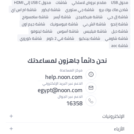
محول USB
مقدم عروض لاسلكي
شاشات
محول USB C إلى HDMI
شاحن ماك بوك برو
شاشة جي ستوري
شاشة ايكور
شاشة ام اس اي
شاشة إل جي
شاشة هيكفيجن
شاشة أيسر
شاشة سامسونج
شاشة إنجو
شاشة اتش بي
شاشة فيوسونيك
شاشة جيم اون
شاشة ديل
شاشة فيليبس
شاشة آسوس
شاشة لينوفو
شاشة شاومي
شاشة بينكيو
شاشة في 2 كوم
شاشة كوروي
شاشة aoc
نحن دائماً جاهزون لمساعدتك
مركز المساعدة
help.noon.com
الدعم عبر البريد الإلكتروني
egypt@noon.com
الدعم عبر الجوال
16358
الإلكترونيات
الهواتف المتحركة
الأزياء