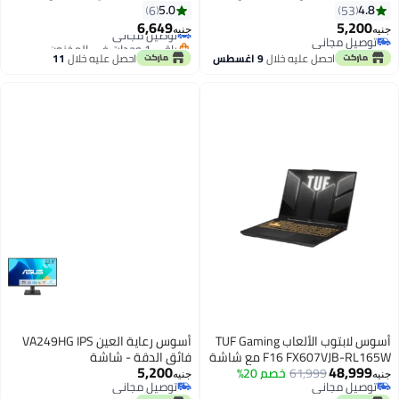
قابلة للرؤية)، IPS، دقة عالية كاملة،
بدقة Full HD، IPS سريع، 200 هرتز،
5.0
4.8
6
53
99% sRGB، بدون إطار، 120 هرتز،
0.3 مللي ثانية، متوافقة مع
6,649
5,200
توصيل مجاني
جنيه
جنيه
تزامن متكيف، 1 مللي ثانية MPRT،
FreeSync Premium/G-Sync،
توصيل مجاني
باقي 1 وحدات في المخزون
توصيل مجاني
HDMI، VGA، ضوء أزرق منخفض،
توصيل مجاني
HDR10، 100% sRGB، ELMB، تعزيز
احصل عليه خلال
9 اغسطس
احصل عليه خلال
11
خالية من الوميض، قابلة للتعليق
الظل، خالية من الوميض، ضوء أزرق
اغسطس
على الحائط
منخفض، HDMI، DisplayPort، قابلة
للتثبيت على VESA، سوداء |
90LM0BT0-B01E71
أسوس لابتوب الألعاب TUF Gaming
أسوس رعاية العين VA249HG IPS
F16 FX607VJB-RL165W مع شاشة
فائق الدقة - شاشة
5,200
48,999
61,999
خصم 20%
FHD+ بحجم 16 بوصة، معالج Intel
جنيه
جنيه
توصيل مجاني
توصيل مجاني
Core 5 210H/ذاكرة RAM سعة