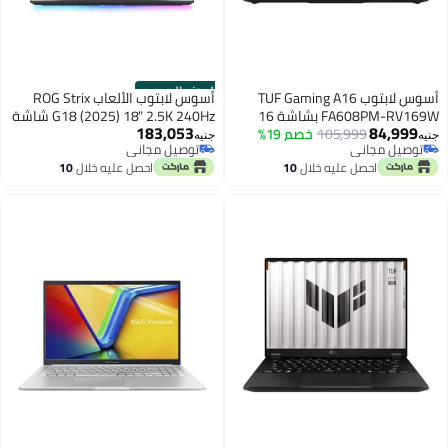
الموزع الرسمي
أسوس لابتوب TUF Gaming A16
أسوس لابتوب الألعاب ROG Strix
FA608PM-RV169W بشاشة 16
G18 (2025) 18" 2.5K 240Hz شاشة
183,053
84,999
105,999
خصم 19%
إنش بدقة Full HD / مع معالج AMD
نيبولا، مع معالج Intel Core Ultra 9-
جنيه
جنيه
توصيل مجاني
توصيل مجاني
Ryzen 9 8940HX / 16 جيجابايت / 1
275HX/32GB DDR5 RAM/1TB
توصيل مجاني
توصيل مجاني
احصل عليه خلال
10
احصل عليه خلال
10
تيرابايت SSD / بطاقة GeForce RTX
SSD/16GB بطاقة رسومات NVIDIA
اغسطس
اغسطس
GeForce RTX 5080/Windows 11
5060
Home