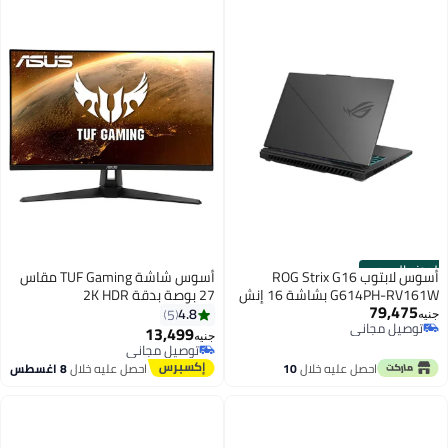
الموزع الرسمي
أسوس لابتوب ROG Strix G16
أسوس شاشة TUF Gaming مقاس
G614PH-RV161W بشاشة 16 إنش
27 بوصة بدقة 2K HDR
79,475
WUXGA / معالج AMD Ryzen 9
(VG27AQ1A) - QHD (2560 × 1440)،
4.8
5
جنيه
توصيل مجاني
8940HX / 16 جيجابايت / 1 تيرابايت
IPS، 170 هرتز (يدعم 144 هرتز)، 1
13,499
جنيه
توصيل مجاني
SSD / بطاقة GeForce RTX 5050
مللي ثانية، 90LM05Z0-B02370،
توصيل مجاني
توصيل مجاني
4718017784047، 192876784044
احصل عليه خلال
10
احصل عليه خلال
8 اغسطس
اغسطس