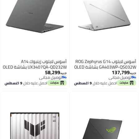
أسوس لابتوب ROG Zephyrus G14
أسوس لابتوب زينبوك A14
GA403WP-QS032W بشاشة OLED
UX3407QA-QD232W بشاشة OLED
58,299
137,799
مقاس 14 بوصة / معالج AMD
مقاس 14 بوصة / كوالكوم سناب
جنيه
جنيه
توصيل مجاني
توصيل مجاني
Ryzen AI 9 HX 370 / 32 جيجابايت /
دراجون X X1-26-100 / 16 جيجابايت
توصيل مجاني
توصيل مجاني
احصل عليه خلال
9 اغسطس
احصل عليه خلال
9 اغسطس
1 تيرابايت SSD / NVIDIA GeForce
/ 1 تيرابايت SSD / كوالكوم أدرينو
X1-45 GPU
RTX 5070