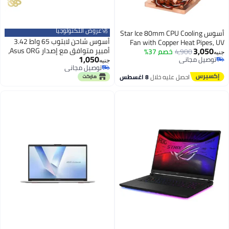
🚀عروض التكنولوجيا
أسوس Star Ice 80mm CPU Cooling
أسوس شاحن لابتوب 65 واط 3.42
Fan with Copper Heat Pipes, UV
3,050
أمبير متوافق مع إصدار Asus ORG،
4,900
خصم 37%
Light Design, High Performance
جنيه
1,050
توصيل مجاني
يأتي مع حجم موصل (5.5×2.5 مم)
Heatsink for LGA 775 / Socket 478
جنيه
توصيل مجاني
توصيل مجاني
TOSHIBA (5525)، مناسب للأجهزة
/ K7 / K8 Blue
توصيل مجاني
احصل عليه خلال
8 اغسطس
المتوافقة مع نفس المواصفات
القياسية، يتضمن المحول وكابل
الطاقة AC، شحن آمن وسريع
ومستقر، مع ضمان لمدة شهر من
OS STORE.