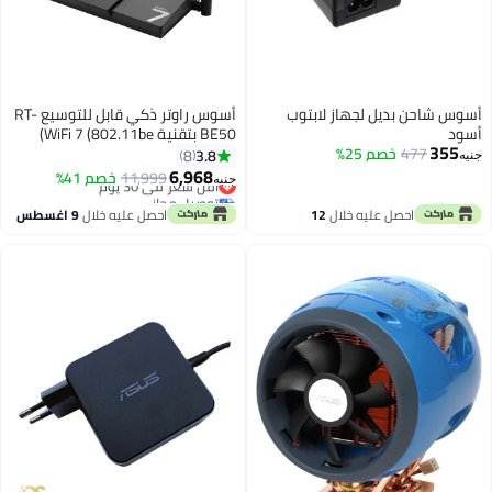
أسوس شاحن بديل لجهاز لابتوب
أسوس راوتر ذكي قابل للتوسيع RT-
أسود
BE50 بتقنية WiFi 7 (802.11be)
355
477
خصم 25%
ثنائي النطاق، منفذ 2.5G، يدعم حتى
3.8
8
جنيه
3 SSIDs لأجهزة إنترنت الأشياء،
6,968
أقل سعر في 30 يوم
11,999
خصم 41%
جنيه
تحكم أبوي و VPNs
توصيل مجاني
أقل سعر في 30 يوم
احصل عليه خلال
12
احصل عليه خلال
9 اغسطس
اغسطس