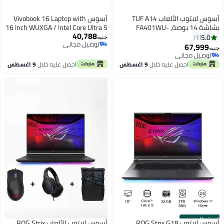
أسوس لابتوب الألعاب TUF A14
أسوس Vivobook 16 Laptop with
بشاشة 14 بوصة، FA401WU-
16 Inch WUXGA / Intel Core Ultra 5
40,788
RG037W مع معالج Ryzen AI R9 HX
225H / 16 Gigabyte / 512
5.0
1
جنيه
توصيل مجاني
370/ذاكرة RAM سعة 16 جيجابايت/
Gigabyte SSD / Intel Arc Graphics
67,999
جنيه
توصيل مجاني
قرص SSD سعة 1 تيرابايت/بطاقة
130T/Windows 11/ Cool Silver
توصيل مجاني
توصيل مجاني
رسومات Nvidia Geforce RTX 4050/
احصل عليه خلال
9 اغسطس
احصل عليه خلال
9 اغسطس
نظام تشغيل Windows 11
الموزع الرسمي
أسوس لابتوب ROG Strix G18
أسوس لابتوب الألعاب ROG Strix