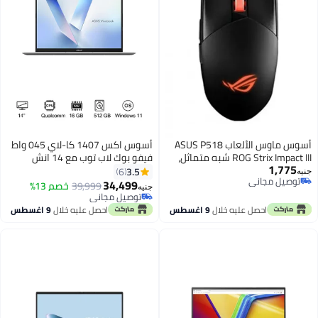
أسوس ماوس الألعاب ASUS P518
أسوس اكس 1407 كا-لاي 045 واط
ROG Strix Impact III شبه متماثل،
فيفو بوك لاب توب مع 14 انش
1,775
خفيف الوزن، مستشعر 12000 نقطة
ووكسجا / اكس 1-26-100 / 16 غب
3.5
6
جنيه
توصيل مجاني
في البوصة، 5 أزرار قابلة للبرمجة،
رام / 512 غب سد / كوالكوم-أدرينو-
34,499
39,999
خصم 13%
جنيه
توصيل مجاني
مفاتيح قابلة للتبديل، كابل بارا كورد،
غبو / الإنجليزية / وين 11 / البلاتين
توصيل مجاني
ماوس ألعاب GPS، أسود
توصيل مجاني
الذهب اللغة الإنجليزية
احصل عليه خلال
9 اغسطس
احصل عليه خلال
9 اغسطس