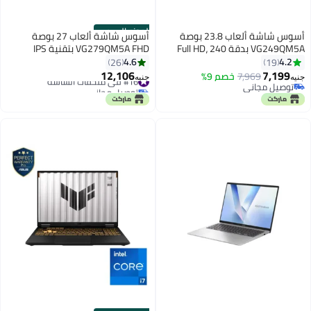
الموزع الرسمي
أسوس شاشة ألعاب 23.8 بوصة
أسوس شاشة ألعاب 27 بوصة
VG249QM5A بدقة Full HD، 240
VG279QM5A FHD بتقنية IPS
هرتز، 0.3 مللي ثانية، IPS سريع،
السريعة، 240 هرتز 0.3 مللي ثانية،
4.6
4.2
26
19
FreeSync Premium، متوافقة مع
شاشة ألعاب IPS السريعة، G-
12,106
7,199
7,969
خصم 9%
#16 في ملحقات الشاشة
جنيه
جنيه
G-SYNC، HDR10، مزامنة ELMB،
SYNC/FreeSync، ELMB Sync، HDR،
توصيل مجاني
توصيل مجاني
توصيل مجاني
99% sRGB، DP 1.4، 2× HDMI،
#16 في ملحقات الشاشة
HDMI/DP، مريحة للعين، سوداء |
مكبرات صوت مدمجة، تركيب VESA،
90LM0B80-B01171
ميل فقط، أسود | 90LM0BA0-
B01171