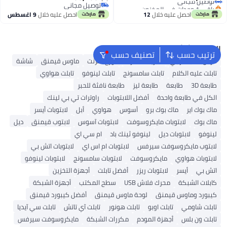
توجيه المنفذ، أمان شبكة بدون
GeForce RTX 5070 Ti 12GB -
باقي 1 وحدات في المخزون
توصيل مجاني
توصيل مجاني
اشتراك، حماية فورية، VPN، متوافق
ويندوز 11
توصيل مجاني
احصل عليه خلال
12
احصل عليه خلال
9 اغسطس
مع AiMesh
اغسطس
البحث الشائع
ترتيب حسب
تصنيف حسب
قرص صلب خارجي
شريحة ذاكرة
موزع انترنت
ماوس قيمنق
شاشة
تابلت عليه الكلام
تابلت سامسونج
تابلت لينوفو
تابلت هواوي
طابعة 3D
طابعة
طابعة ليز
طابعة نافثة للحبر
الكل في طابعة واحدة
أفضل اللابتوبات
راوترات تي بي لينك
ماك بوك اير
ماك بوك برو
أسوس
هواوي
أبل
لابتوبات أيسر
ماك بوك
لابتوبات مايكروسوفت
لابتوبات آسوس
لابتوب قيمنق
ديل
لينوفو
لابتوبات ديل
لينوفو ثينك باد
ام سي اي
لابتوب مايكروسوفت سيرفس
لابتوبات ام اس اي
لابتوبات اتش بي
لابتوبات هواوي
مايكروسوفت
لابتوبات سامسونج
لابتوبات لينوفو
اتش بي
أيسر
لابتوبات ريزر
أفضل تابلت
أجهزة التخزين
كابلات الشبكة
محرك فلاش USB
سطح المكتب
أجهزة الشبكة
كيبورد وماوس قيمنق
لوحة ماوس قيمنق
أفضل كيبورد قيمنق
تابلت شاومي
تابلت اوبو
تابلت هونور
تابلت آي تاتش
تابلت سي آيديا
تابلت ون بلس
أجهزة المودم
مكررات الشبكة
مايكروسوفت سيرفس