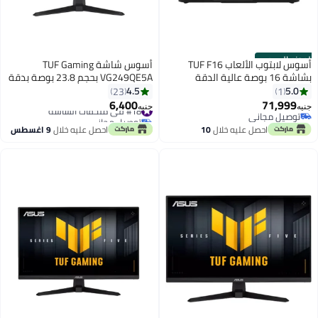
الموزع الرسمي
أسوس لابتوب الألعاب TUF F16
أسوس شاشة TUF Gaming
بشاشة 16 بوصة عالية الدقة
VG249QE5A بحجم 23.8 بوصة بدقة
بالكامل (1920×1080)، معالج Intel
Full HD (1920×1080) IPS، معدل
4.5
5.0
23
1
Core i7-14650HX، ذاكرة وصول
تحديث 146Hz OC، زمن استجابة 1ms
6,400
71,999
#18 في ملحقات الشاشة
جنيه
جنيه
عشوائي 16 جيجابايت DDR5، قرص
MPRT، مزامنة ELMB، مزامنة
توصيل مجاني
توصيل مجاني
توصيل مجاني
صلب SSD بسعة 512 جيجابايت،
#18 في ملحقات الشاشة
متكيفة، 125% sRGB، تعزيز الظل،
احصل عليه خلال
10
احصل عليه خلال
9 اغسطس
بطاقة رسومات Nvidia GeForce RTX
DisplayWidget، GamePlus، ضوء
اغسطس
5050 بسعة 8 جيجابايت، نظام
أزرق منخفض، HDMI/DP، تركيب
التشغيل Windows 11، يدعم اللغتين
VESA، مكبرات صوت مدمجة – قابلة
الإنجليزية والعربية، اللون أسود
للتعديل، تقنية العناية بالعين، باللون
الإنجليزية/العربية
الأسود | 90LM0BH0-B01171