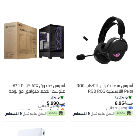
أسوس سماعة رأس للألعاب ROG
أسوس صندوق A31 PLUS ATX
Pelta اللاسلكية RGB ROG
متوسط الحجم، متوافق مع لوحة
SpeedNova، بلوتوث، 2.4GHz، USB-
BTF، واجهات زجاجية مقسّاة من
4.5
4.6
3
20
C، محركات غشاء تيتانيوم ROG بحجم
الأمام والجانب، 4 مراوح ARGB
5,990
6,954
توصيل مجاني
جنيه
جنيه
50 مم، ميكروفون بوم عريض
120mm مثبتة مسبقًا، يدعم مبرد
توصيل مجاني
باقي 1 وحدات في المخزون
توصيل مجاني
النطاق بحجم 10 مم، وزن 309 جرام،
توصيل مجاني
360mm، 2 فتحات 2.5"/3.5"، 7
احصل عليه خلال
9 اغسطس
احصل عليه خلال
9 اغسطس
Aura Sync RGB
فتحات توسيع، USB 3.2 Gen 2x2
Type-C، USB مزدوج 3.2 Gen1، إدارة
كابلات 34mm، فلاتر غبار قابلة
للإزالة، تصميم قاعدة بزاوية 8°