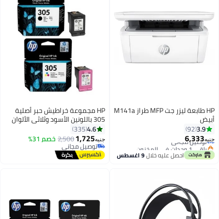
HP طابعة ليزر جت MFP طراز M141a
HP مجموعة خراطيش حبر أصلية
أبيض
305 باللونين الأسود وثلاثي الألوان
#4 في طابعات الليزر
مكونة من قطعتين
4.6
3.9
335
92
أقل سعر في 7 يوم
1,725
6,333
توصيل مجاني
2,500
خصم 31%
جنيه
جنيه
باقي 1 وحدات في المخزون
توصيل مجاني
#4 في طابعات الليزر
توصيل مجاني
احصل عليه خلال
9 اغسطس