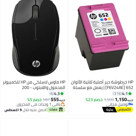
HP خرطوشة حبر أصلية ثلاثية الألوان
HP ماوس لاسلكي من HP للكمبيوتر
652 [F6V24AE] | يعمل مع سلسلة
المحمول واللابتوب - 200
HP DeskJet 1100، 2100، 2200،
4.3
4.1
6
316
3600، 3700، 3800، 4500، 4600،
555
1,150
1,500
خصم 23%
587
خصم 5%
جنيه
جنيه
5000، 5200
توصيل مجاني
باقي 1 وحدات في المخزون
توصيل مجاني
باقي 1 وحدات في المخزون
احصل عليه خلال
9 اغسطس