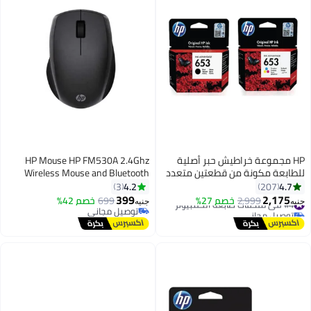
HP مجموعة خراطيش حبر أصلية
HP Mouse HP FM530A 2.4Ghz
للطابعة مكونة من قطعتين متعدد
Wireless Mouse and Bluetooth
الألوان
Dual Mode Office black
4.2
4.7
3
207
399
2,175
#4 في ملحقات طابعة الكمبيوتر
2,999
خصم 27%
699
خصم 42%
جنيه
جنيه
توصيل مجاني
توصيل مجاني
#4 في ملحقات طابعة الكمبيوتر
توصيل مجاني