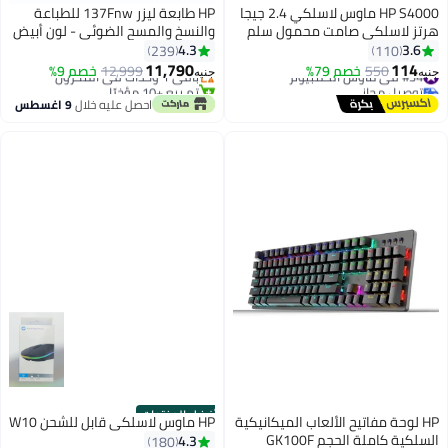
HP S4000 ماوس لاسلكي 2.4 جيجا
HP طابعة ليزر 137Fnw للطباعة
هرتز لاسلكي صامت محمول سلم
والنسخ والمسح الضوئي - لون أبيض
#2 في طابعات الليزر
1600 ديسيبل متوحد الخواص
طراز [4ZB84A] أبيض/رمادي
4.3
3.6
239
110
توصيل مجاني
كمبيوتر محمول الفئران الضوئية
11,790
114
#34 في ماوس الكمبيوتر
550
خصم 79%
باقي 1 وحدات في المخزون
12,999
خصم 9%
جنيه
جنيه
توصيل مجاني
تم بيع +10 مؤخرًا
#34 في ماوس الكمبيوتر
#2 في طابعات الليزر
احصل عليه خلال
9 اغسطس
أفضل المنتجات
HP لوحة مفاتيح الألعاب الميكانيكية
HP ماوس لاسلكي قابل للشحن W10
السلكية كاملة الحجم GK100F
4.3
180