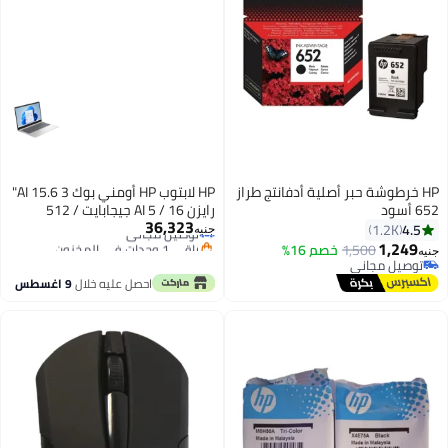
HP خرطوشة حبر أصلية أدفانتج طراز
HP لابتوب HP أومني بوك 3 AI 15.6"
652 أسود
رايزن AI 5 / 16 جيجابايت / 512
36,323
توصيل مجاني
جيجابايت SSD / راديون 840M /
4.5
1.2K
جنيه
باقي 1 وحدات في المخزون
ويندوز 11
1,249
1,500
خصم 16%
جنيه
توصيل مجاني
توصيل مجاني
توصيل مجاني
احصل عليه خلال
9 اغسطس