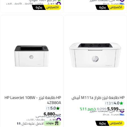
توصيل مجاني
#12 في ماوس الألعاب لألعاب الفيديو
#8 في طابعات الليزر
توصيل مجاني
تم بيع +100 مؤخرًا
#12 في ماوس الألعاب لألعاب الفيديو
HP طابعة ليزر طراز M111a أبيض
HP طابعة ليزر HP LaserJet 108W -
4ZB80A
4.0
131
5,599
5.0
1
#3 في طابعات الليزر
6,299
خصم 11%
جنيه
6,880
توصيل مجاني
جنيه
#3 في طابعات الليزر
#5 في طابعات الليزر
أقل سعر في 7 يوم
احصل عليه خلال
11