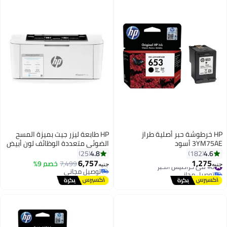
HP خرطوشة حبر أصلية طراز
HP طابعة ليزر جيت بميزة المسح
3YM75AE أسود
الضوئي متعددة الوظائف لون أبيض
4.8
4.6
25
182
6,757
1,275
#8 في خراطيش الحبر
7,499
خصم 9%
جنيه
جنيه
توصيل مجاني
توصيل مجاني
#8 في خراطيش الحبر
توصيل مجاني