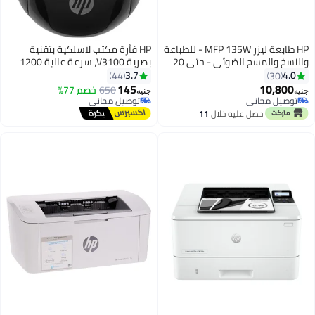
HP طابعة ليزر MFP 135W - للطباعة
HP فأرة مكتب لاسلكية بتقنية
والنسخ والمسح الضوئي - حتى 20
بصرية V3100، سرعة عالية 1200
صفحة في الدقيقة - لون أبيض طراز
نقطة في البوصة، تصميم مريح
3.7
4.0
44
30
[4ZB83A] 40.6 x 36 x 25.3سم
لجهاز الكمبيوتر/ماك/لابتوب - أسود
145
10,800
650
خصم 77%
جنيه
جنيه
أبيض
توصيل مجاني
توصيل مجاني
توصيل مجاني
توصيل مجاني
احصل عليه خلال
11
اغسطس