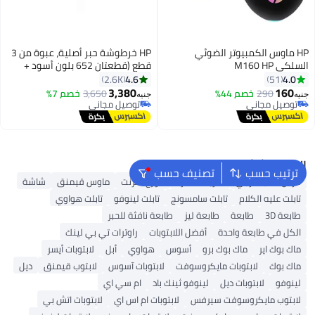
HP ماوس الكمبيوتر الضوئي
HP خرطوشة حبر أصلية، عبوة من 3
السلكي M160 HP
قطع (قطعتان 652 بلون أسود +
قطعة 652 ثلاثية الألوان)
4.6
4.0
2.6K
51
3,380
160
290
خصم 44%
3,650
خصم 7%
جنيه
جنيه
توصيل مجاني
توصيل مجاني
توصيل مجاني
توصيل مجاني
البحث الشائع
ترتيب حسب
تصنيف حسب
قرص صلب خارجي
شريحة ذاكرة
موزع انترنت
ماوس قيمنق
شاشة
تابلت عليه الكلام
تابلت سامسونج
تابلت لينوفو
تابلت هواوي
طابعة 3D
طابعة
طابعة ليز
طابعة نافثة للحبر
الكل في طابعة واحدة
أفضل اللابتوبات
راوترات تي بي لينك
ماك بوك اير
ماك بوك برو
أسوس
هواوي
أبل
لابتوبات أيسر
ماك بوك
لابتوبات مايكروسوفت
لابتوبات آسوس
لابتوب قيمنق
ديل
لينوفو
لابتوبات ديل
لينوفو ثينك باد
ام سي اي
لابتوب مايكروسوفت سيرفس
لابتوبات ام اس اي
لابتوبات اتش بي