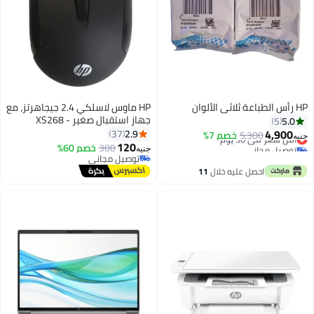
HP رأس الطباعة ثلاثي الألوان
HP ماوس لاسلكي 2.4 جيجاهرتز، مع
جهاز استقبال صغير - XS268
5.0
5
4,900
2.9
37
أقل سعر في 30 يوم
5,300
خصم 7%
جنيه
120
توصيل مجاني
300
خصم 60%
جنيه
أقل سعر في 30 يوم
توصيل مجاني
توصيل مجاني
احصل عليه خلال
11
اغسطس