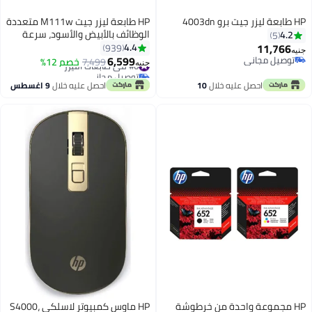
HP طابعة ليزر جيت برو 4003dn
HP طابعة ليزر جيت M111w متعددة
الوظائف بالأبيض والأسود، سرعة
4.2
5
طباعة تصل إلى 20 صفحة في
11,766
4.4
939
جنيه
الدقيقة، سعة إخراج 100 ورقة،
6,599
توصيل مجاني
#6 في طابعات الليزر
7,499
خصم 12%
جنيه
توصيل مجاني
دورة شهرية 8000 صفحة، اتصال
توصيل مجاني
#6 في طابعات الليزر
USB / لاسلكي، مثالية للمنزل |
احصل عليه خلال
10
احصل عليه خلال
9 اغسطس
7MD68A أبيض لون أبيض
اغسطس
HP مجموعة واحدة من خرطوشة
HP ماوس كمبيوتر لاسلكي S4000،