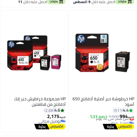
#5 في ملحقات طابعة الكمبيوتر
أقل سعر في 30 يوم
احصل عليه خلال
9 اغسطس
احصل عليه خلال
11
اغسطس
HP خرطوشة حبر أصلية أدفانتج 650
HP مجموعة خراطيش حبر إنك
أسود
أدفانتج من قطعتين
4.6
4.4
2.6K
511
2,175
994
1,500
أقل سعر في 30 يوم
خصم 33%
جنيه
جنيه
توصيل مجاني
توصيل مجاني
أقل سعر في 30 يوم
توصيل مجاني