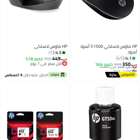
HP ماوس لاسلكي S1500 أسود
HP ماوس لاسلكي
أسود
4.5
13
449
4.1
413
550
خصم 18%
جنيه
350
أقل سعر في 7 يوم
999
خصم 64%
أقل سعر في السنة
جنيه
أقل سعر في 7 يوم
توصيل مجاني
أقل سعر في السنة
احصل عليه خلال
9 اغسطس