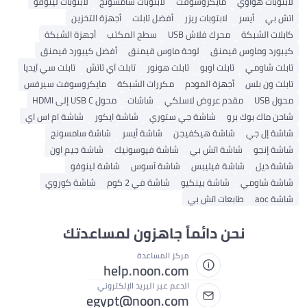
لابتوبات هواوي
مايكروسوفت
لابتوبات سامسونج
لابتوبات لينوفو
اتش بي
أيسر
لابتوبات ريزر
أفضل تابلت
أجهزة التخزين
كابلات الشبكة
محرك فلاش USB
سطح المكتب
أجهزة الشبكة
كيبورد وماوس قيمنق
لوحة ماوس قيمنق
أفضل كيبورد قيمنق
تابلت شاومي
تابلت اوبو
تابلت هونور
تابلت آي تاتش
تابلت سي آيديا
تابلت ون بلس
أجهزة المودم
مكررات الشبكة
مايكروسوفت سيرفس
محول USB
مقدم عروض لاسلكي
شاشات
محول USB C إلى HDMI
شاحن ماك بوك برو
شاشة جي ستوري
شاشة ايكور
شاشة ام اس اي
شاشة إل جي
شاشة هيكفيجن
شاشة أيسر
شاشة سامسونج
شاشة إنجو
شاشة اتش بي
شاشة فيوسونيك
شاشة جيم اون
شاشة ديل
شاشة فيليبس
شاشة آسوس
شاشة لينوفو
شاشة شاومي
شاشة بينكيو
شاشة في 2 كوم
شاشة كوروي
شاشة aoc
طابعات اتش بي
نحن دائماً جاهزون لمساعدتك
مركز المساعدة
help.noon.com
الدعم عبر البريد الإلكتروني
egypt@noon.com