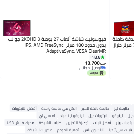
 شاشة عرض LED بتقنية IPS وبدقة كاملة
فيوسونيك شاشة ألعاب 27 بوصة 2KQHD 3 جوانب
الوضوح مقاس 27 بوصة بمعدل تحديث 75 هرتز طراز
بدون حدود 180 هرتز IPS، AMD FreeSync،
AdaptiveSync، VESA ClearMR
3.8
4
13,700
جنيه
توصيل مجاني
توصيل مجاني
طابعة ليز
طابعة نافثة للحبر
الكل في طابعة واحدة
أفضل اللابتوبات
ديل
لينوفو
لابتوبات ديل
لينوفو ثينك باد
ام سي اي
ابتوبات ريزر
أفضل تابلت
أجهزة التخزين
كابلات الشبكة
محرك فلاش USB
تابلت سي آيديا
تابلت ون بلس
أجهزة المودم
مكررات الشبكة