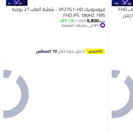
فيوسونيك VX2479A-HD-PRO شاشة ألعاب FHD
فيوسونيك VX27G1-HD - شاشة ألعاب 27 بوصة
ديث 240 هرتز | زمن
FHD IPS 180HZ 1MS
6,800
13% OFF
7,888
جنيه
#17 في ملحقات الشاشة
توصيل مجاني
#17 في ملحقات الشاشة
احصل عليه خلال
10 اغسطس