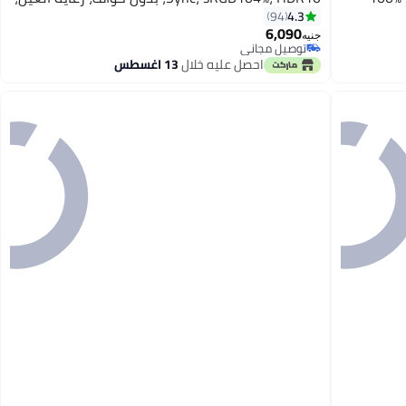
تركيب على الحائط، وضع الألعاب، HDMI، DP، VGA،
4.3
94
6,090
XG2409
جنيه
توصيل مجاني
توصيل مجاني
احصل عليه خلال
13 اغسطس