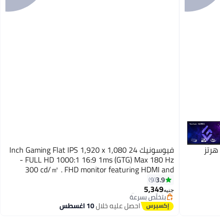
فيوسونيك 24 Inch Gaming Flat IPS 1,920 x 1,080
- FULL HD 1000:1 16:9 1ms (GTG) Max 180 Hz
300 cd/㎡ . FHD monitor featuring HDMI and
DisplayPort. Audio Out : 1 Black
#5 في ملحقات الشاشة
3.9
9
توصيل مجاني
5,349
جنيه
بتخلّص بسرعة
#5 في ملحقات الشاشة
احصل عليه خلال
10 اغسطس