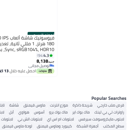
الموزع الرسمي
HDR10
4.3
94
VGA، XG2709
8,138
جنيه
توصيل مجاني
توصيل مجاني
احصل عليه خلال
13 اغسطس
Popular Searches
قرص صلب خارجي
شريحة ذاكرة
موزع انترنت
ماوس قيمنق
شاشة
تابل
راوترات تي بي لينك
ماك بوك اير
ماك بوك برو
أسوس
هواوي
أبل
لاب
لابتوب مايكروسوفت سيرفس
لابتوبات ام اس اي
لابتوبات اتش بي
لابتوبات
سطح المكتب
أجهزة الشبكة
كيبورد وماوس قيمنق
لوحة ماوس قيمنق