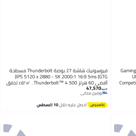
Gaming  |
فيوسونيك شاشة 27 بوصة Thunderbolt مسطحة
IPS 5120 x 2880 - 5K 2000:1 16:9 5ms (GTG)
U
Competit
أقصى 60 هرتز 500 cd/㎡ . Thunderbolt™ 4 تدفق
47,570
علوي مع دعم 99% DCI-P3 و DUAL 5K DAISY
جنيه
توصيل مجاني
CHAIN نوع هيدروليكي C
توصيل مجاني
احصل عليه خلال
10 اغسطس