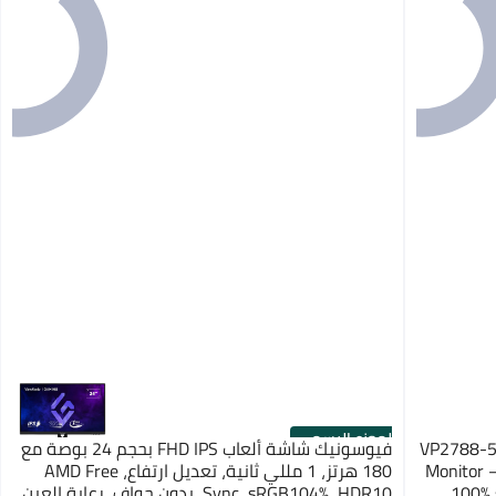
الموزع الرسمي
VP2788-5K 2
فيوسونيك شاشة ألعاب FHD IPS بحجم 24 بوصة مع
Monitor 
180 هرتز، 1 مللي ثانية، تعديل ارتفاع، AMD Free
100% 
Sync، sRGB104%، HDR10، بدون حواف، رعاية العين،