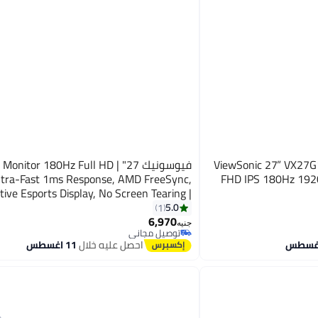
ViewSonic 27” VX27G1- H
فيوسونيك 27" Monitor 180Hz Full HD
ltra-Fast 1ms Response, AMD FreeSync,
FHD IPS 180Hz 192
ive Esports Display, No Screen Tearing |
VX27G1-HD | Black
5.0
1
6,970
جنيه
توصيل مجاني
توصيل مجاني
احصل عليه خلال
11 اغسطس