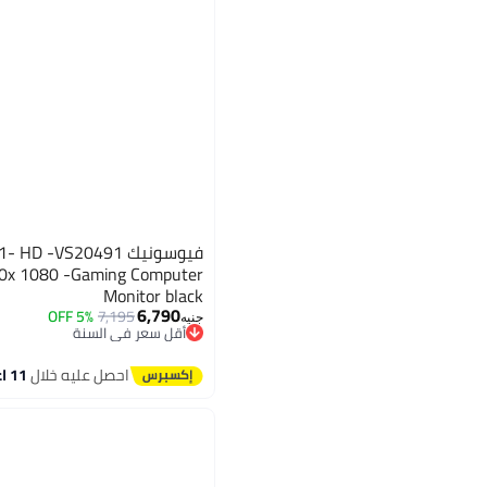
فيوسونيك D -VS20491
0x 1080 -Gaming Computer
Monitor black
6,790
5% OFF
7,195
جنيه
أقل سعر في السنة
توصيل مجاني
أقل سعر في السنة
احصل عليه خلال
11 اغسطس