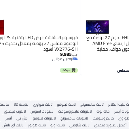
فيوسونيك شاشة ألعاب FHD IPS بحجم 27 بوصة مع
فيوسونيك
180 هرتز، 1 مللي ثانية، تعديل ارتفاع، AMD Free
Sync، sRGB104%، ، بدون حواف، حماية
9,985
للعين، تركيب على الحائط، وضع الألعاب، HDMI، DP،
جنيه
توصيل مجاني
توصيل مجاني
ت عليه الكلام
تابلت سامسونج
تابلت لينوفو
تابلت هواوي
طابعة 3D
طابعة
توبات أيسر
ماك بوك
لابتوبات مايكروسوفت
لابتوبات آسوس
لابتوب قيمنق
 هواوي
مايكروسوفت
لابتوبات سامسونج
لابتوبات لينوفو
اتش بي
أيسر
ل
أفضل كيبورد قيمنق
تابلت شاومي
تابلت اوبو
تابلت هونور
تابلت آي تاتش