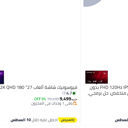
فيوسونيك شاشة 24 بوصة FHD 120Hz IPS بدون
فيوسونيك شاشة ألعاب 27" 2K QHD 180 هرتز
ق منخفض: حل برمجي،
#13 في ملحقات الشاشة
4.7
7
توصيل مجاني
9,499
9% OFF
10,499
جنيه
باقي 1 وحدات في المخزون
#13 في ملحقات الشاشة
احصل عليه خلال
10 اغسطس