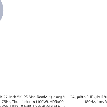
فيوسونيك VX24G1-HD شاشة ألعاب FHD مقاس 24
فيوسونيك 7-Inch 5K IPS Mac-Ready
بوصة – 180Hz، 1ms MPRT، IPS، 2× HDMI،
– 75Hz, Thunderbolt 4 (100W), HDR400,
sRGB / 99% DCI-P3, USB/HDMI/DP Hub