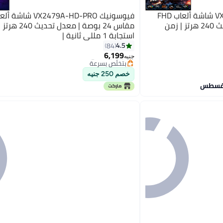
فيوسونيك VX2779A-HD-PRO شاشة ألعاب FHD
مقاس 27 بوصة | معدل تحديث 240 هرتز | زمن
مقاس 24 بوصة | معدل تح
استجابة 1 مللي ثانية |
#6 في ملحقات الشاشة
4.5
84
توصيل مجاني
6,199
جنيه
بتخلّص بسرعة
تم بيع +40 مؤخرًا
خصم 250 جنيه
#6 في ملحقات الشاشة