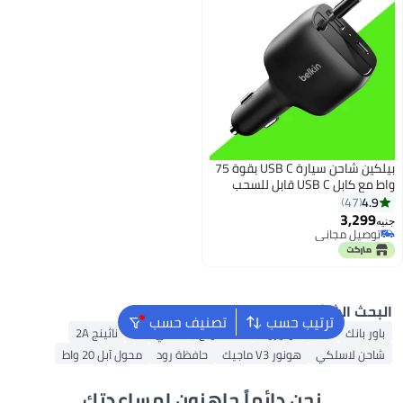
بيلكين شاحن سيارة USB C بقوة 75
واط مع كابل USB C قابل للسحب
بطول 30 بوصة - شاحن آيفون،
4
متوافق مع سلسلة آيفون 17 و 16،
3,
جالاكسي S25، AirPods، جهاز لوحي،
 مجاني
 مجاني
 كروم بوك، إلخ - أساسيات
الشائع
ترتيب حسب
تصنيف حسب
نك
هاتف موتورولا
سامسونج جالكسي A15
ناثينج 2A
لاسلكي
هونور V3 ماجيك
حافظة رود
محول آبل 20 واط
نحن دائماً جاهزون لمساعدتك