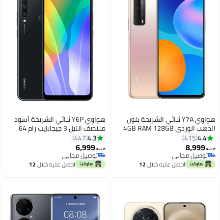
هواوي Y7A ثنائي الشريحة بلون
هواوي Y6P ثنائي الشريحة أسود
الذهب الوردي 4GB RAM 128GB
منتصف الليل 3 جيجابايت رام 64
4G LTE
جيجابايت 4G LTE
4.3
4.4
447
415
6,999
8,999
جنيه
جنيه
توصيل مجاني
توصيل مجاني
توصيل مجاني
توصيل مجاني
احصل عليه خلال
12
احصل عليه خلال
12
اغسطس
اغسطس