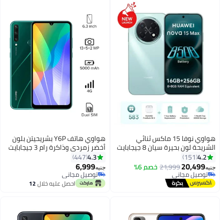
هواوي نوفا 15 ماكس ثنائي
هواوي هاتف Y6P بشريحيتن بلون
الشريحة لون بحيرة سيان 8 جيجابايت
أخضر زمردي وذاكرة رام 3 جيجابايت
رام 256 جيجابايت + هدية مجانية -
وذاكرة داخلية سعة 64 جيجابايت
4.3
4.2
447
151
النسخة الشرق أوسطية
ويدعم تقنية 4G LTE
6,999
20,499
21,999
خصم 6%
جنيه
جنيه
توصيل مجاني
توصيل مجاني
توصيل مجاني
توصيل مجاني
احصل عليه خلال
12
اغسطس