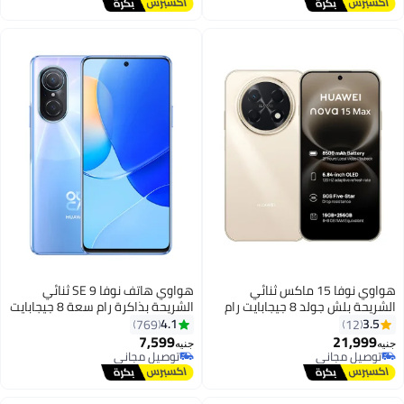
توصيل مجاني
توصيل مجاني
هواوي نوفا 15 ماكس ثنائي
هواوي هاتف نوفا 9 SE ثنائي
الشريحة بلش جولد 8 جيجابايت رام
الشريحة بذاكرة رام سعة 8 جيجابايت
256 جيجابايت - النسخة الشرق
وذاكرة داخلية سعة 128 جيجابايت
4.1
3.5
769
12
أوسطية
ويدعم تقنية 4G LTE - إصدار الشرق
7,599
21,999
جنيه
جنيه
الأوسط، لون أزرق كريستالي
توصيل مجاني
توصيل مجاني
توصيل مجاني
توصيل مجاني