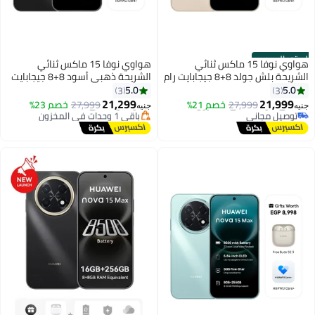
الستور الرسمي
هواوي نوفا 15 ماكس ثنائي
هواوي نوفا 15 ماكس ثنائي
الشريحة بلش جولد 8+8 جيجابايت رام
الشريحة ذهبي أسود 8+8 جيجابايت
256 جيجابايت مع Free FreeBuds SE
رام 256 جيجابايت مع سماعات فري
5.0
5.0
3
3
أقل سعر في 7 يوم
3 بيج و 1 سنة HUAWEI Care - نسخة
بودز SE 3 بيج مجانية وضمان هواوي
21,299
21,999
27,999
خصم 21%
توصيل مجاني
27,999
خصم 23%
جنيه
جنيه
الشرق الأوسط
لمدة سنة - النسخة الشرق أوسطية
توصيل مجاني
باقي 1 وحدات في المخزون
باقي 4 وحدات في المخزون
أقل سعر في 7 يوم
توصيل مجاني