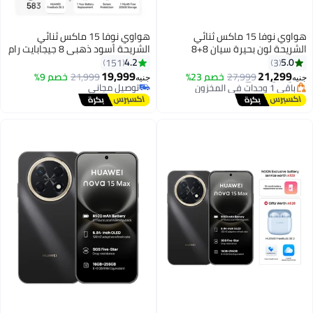
هواوي نوفا 15 ماكس ثنائي
هواوي نوفا 15 ماكس ثنائي
الشريحة لون بحيرة سيان 8+8
الشريحة أسود ذهبي 8 جيجابايت رام
جيجابايت رام 256 جيجابايت مع
256 جيجابايت + FOC - نسخة الشرق
4.2
5.0
151
3
أقل سعر في 7 يوم
سماعات فري بودز SE 3 بيج مجانًا
الأوسط
19,999
21,299
توصيل مجاني
27,999
خصم 23%
21,999
خصم 9%
جنيه
جنيه
وضمان 1 سنة من هواوي - النسخة
باقي 1 وحدات في المخزون
توصيل مجاني
الشرق أوسطية
أقل سعر في 7 يوم
توصيل مجاني