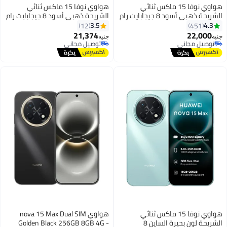
هواوي نوفا 15 ماكس ثنائي
هواوي نوفا 15 ماكس ثنائي
الشريحة ذهبي أسود 8 جيجابايت رام
الشريحة ذهبي أسود 8 جيجابايت رام
256 جيجابايت مع سماعات فري بودز
256 جيجابايت - النسخة الشرق
3.5
4.3
12
451
SE 2 مجانية وضمان سنة - النسخة
أوسطية
21,374
22,000
جنيه
جنيه
الشرق أوسطية
توصيل مجاني
توصيل مجاني
توصيل مجاني
توصيل مجاني
هواوي نوفا 15 ماكس ثنائي
هواوي nova 15 Max Dual SIM
الشريحة لون بحيرة الساين 8
Golden Black 256GB 8GB 4G -