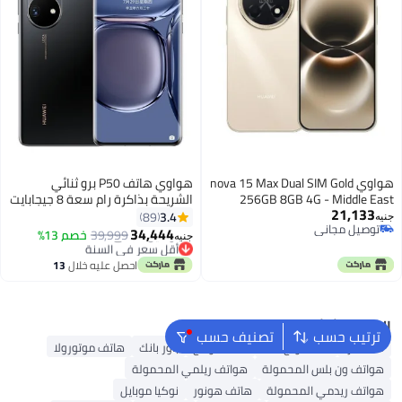
هواوي nova 15 Max Dual SIM Gold
هواوي هاتف P50 برو ثنائي
256GB 8GB 4G - Middle East
الشريحة بذاكرة رام سعة 8 جيجابايت
21,133
Version
وذاكرة داخلية سعة 256 جيجابايت
3.4
89
جنيه
توصيل مجاني
يدعم تقنية 5G- إصدار دولي، لون
34,444
39,999
خصم 13%
جنيه
توصيل مجاني
أسود
أقل سعر في السنة
توصيل مجاني
احصل عليه خلال
13
أقل سعر في السنة
اغسطس
البحث الشائع
ترتيب حسب
تصنيف حسب
S25 ألترا
سامسونج S25
هاتف نوثنج
باور بانك
هاتف موتورولا
هواتف ون بلس المحمولة
هواتف ريلمي المحمولة
هواتف ريدمي المحمولة
هاتف هونور
نوكيا موبايل