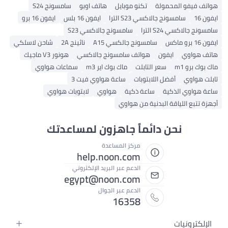
هواتف فيفو المحمولة
تكنو موبايل
هاتف اوبو
سامسونج S24
ايفون 16
سامسونج جالاكسي S23 الترا
ايفون 16 بلس
ايفون 16 برو
سامسونج جالاكسي S24 الترا
سامسونج جالاكسي S23
ايفون 16 برو ماكس
سامسونج جالكسي A15
ناثينج 2A
شاحن لاسلكي
هاتف هواوي
ايفون
هواتف سامسونج جالاكسي
هونور V3 ماجيك
ماك بوك برو m1
سعر التابلت
ماك بوك اير m3
سماعات هواوي
تابلت هواوي
أفضل اللابتوبات
ساعة هواوي فيت 3
ساعة هواوي الذكية
ساعة ذكية
هواوي
لابتوبات هواوي
أجهزة تتبع اللياقة البدنية من هواوي
نحن دائماً جاهزون لمساعدتك
مركز المساعدة
help.noon.com
الدعم عبر البريد الإلكتروني
egypt@noon.com
الدعم عبر الجوال
16358
الإلكترونيات