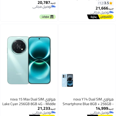
20,787
جيجابايت رام 256 جيجابايت - النسخة
Middle East Version
3.5
12
جنيه
توصيل مجاني
الشرق أوسطية
21,666
جنيه
توصيل مجاني
توصيل مجاني
توصيل مجاني
هواوي nova Y74 Dual SIM
هواوي nova 15 Max Dual SIM
Lake Cyan 256GB 8GB 4G - Middle
Smartphone Blue 8GB + 256GB -
21,233
14,999
East Version
Middle East Version
جنيه
جنيه
توصيل مجاني
توصيل مجاني