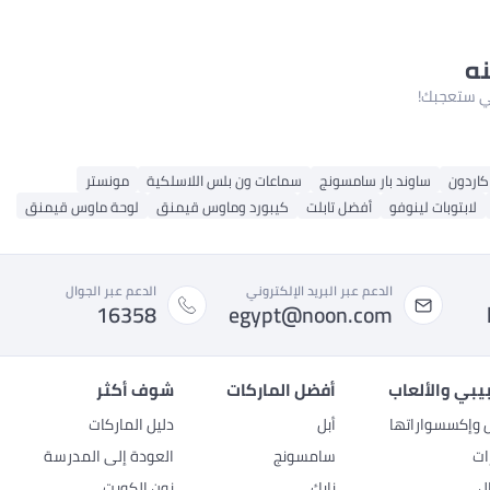
نه
لتي ستعجبك!
كاردون
ساوند بار سامسونج
سماعات ون بلس اللاسلكية
مونستر
لابتوبات لينوفو
أفضل تابلت
كيبورد وماوس قيمنق
لوحة ماوس قيمنق
الدعم عبر البريد الإلكتروني
الدعم عبر الجوال
16358
egypt@noon.com
بيبي والألعاب
أفضل الماركات
شوف أكثر
ل وإكسسواراتها
أبل
دليل الماركات
ات
سامسونج
العودة إلى المدرسة
ل
نايك
نون الكويت