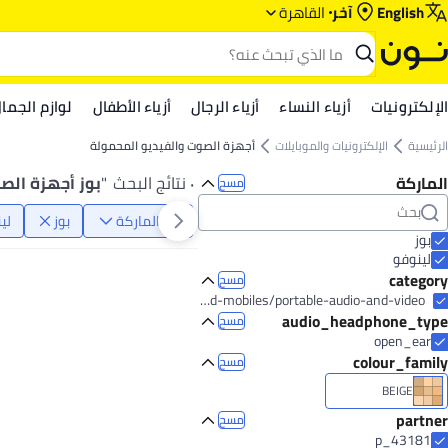
English
آخر
القاهرة
الإلكترونيات
أزياء النساء
أزياء الرجال
أزياء الأطفال
لوازم الجما
الرئيسية
الإلكترونيات والموبايلات
أجهزة الصوت والفيديو المحمولة
الماركة
٠ نتائج البحث
"
بوز أجهزة الص
مسح
الماركة
بوز
لي
بوز
لينوفو
category
مسح
electronics-and-mobiles/portable-audio-and-video
audio_headphone_type
مسح
open_ear
colour_family
مسح
BEIGE
partner
مسح
p_43181