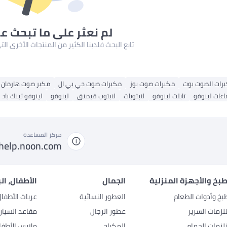
لم نعثر على ما تبحث ع
تابع البحث فلدينا الكثير من المنتجات الأخرى ا
رات الصوت بوت
مكبرات صوت بوز
مكبرات صوت جي بي ال
مكبر صوت هارمان 
عات لينوفو
تابلت لينوفو
لابتوبات
لابتوب قيمنق
لينوفو
لينوفو ثينك باد
مركز المساعدة
help.noon.com
بخ والأجهزة المنزلية
الجمال
الأطفال، ال
بخ وأدوات الطعام
العطور النسائية
عربات الأطفا
زمات السرير
عطور الرجال
مقاعد السيار
زمات الحمام
المكياج
ملابس الأطفا