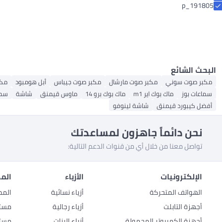
p_191805
البحث الشائع
مكبر صوت سوني
مكبر صوت مارشال
مكبر صوت جيباس
أبل هومبود
مكب
سماعات بوز
ماك بوك اير m1
ماك بوك برو 14
ماوس قيمنق
شاشة
سما
أفضل كيبورد قيمنق
شاشة لينوفو
نحن دائماً جاهزون لمساعدتك
تواصل معنا من خلال أي من قنوات الدعم التالية:
الإلكترونيات
الأزياء
المط
الهواتف المتحركة
أزياء نسائية
المط
أجهزة التابلت
أزياء رجالية
مستل
أجهزة الكمبيوتر المحمولة
أزياء البنات
مستل