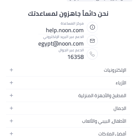
نحن دائماً جاهزون لمساعدتك
مركز المساعدة
help.noon.com
الدعم عبر البريد الإلكتروني
egypt@noon.com
الدعم عبر الجوال
16358
الإلكترونيات
الهواتف المتحركة
الأزياء
أجهزة التابلت
أزياء نسائية
المطبخ والأجهزة المنزلية
أجهزة الكمبيوتر المحمولة
أزياء رجالية
المطبخ وأدوات الطعام
الأجهزة المنزلية
الجمال
أزياء البنات
مستلزمات السرير
الكاميرات والصور وتسجيل الفيديو
العطور النسائية
أزياء الأولاد
الأطفال، البيبي والألعاب
مستلزمات الحمام
التلفزيونات
عطور الرجال
ساعات يد للرجال
عربات الأطفال وإكسسواراتها
ديكورات المنازل
سماعات الرأس
أفضل الماركات