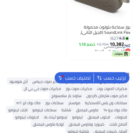
بوز سماعة بلوتوث محمولة
SoundLink Flex (الجيل الثاني)،
سماعة خارجية محمولة مع صوت
4.6
627
أقل سعر في السنة
عالي الدقة، تصل إلى 12 ساعة من
10,382
12,704
خصم 18%
توصيل مجاني
جنيه
عمر البطارية، مقاومة للماء والغبار
أقل سعر في السنة
البحث الشائع
ترتيب حسب
تصنيف حسب
مكبر صوت سوني
مكبر صوت مارشال
مكبر صوت جيباس
أبل هومبود
مكبرات الصوت بوت
مكبرات صوت بوز
مكبرات صوت جي بي ال
مكبر صوت هارمان كاردون
ساوند بار سامسونج
سماعات ون بلس اللاسلكية
مونستر
سماعات بوز
ماك بوك اير m1
ماك بوك برو 14
ماوس قيمنق
شاشة
سماعات لينوفو
تابلت لينوفو
لابتوبات
لابتوب قيمنق
لينوفو
لينوفو ثينك باد
لابتوبات لينوفو
أفضل تابلت
كيبورد وماوس قيمنق
لوحة ماوس قيمنق
أفضل كيبورد قيمنق
شاشة لينوفو