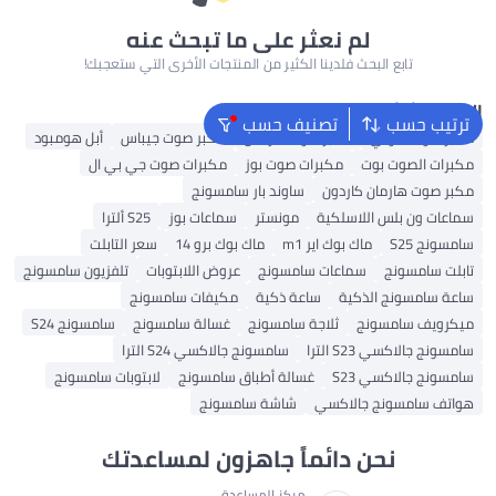
لم نعثر على ما تبحث عنه
تابع البحث فلدينا الكثير من المنتجات الأخرى التي ستعجبك!
البحث الشائع
ترتيب حسب
تصنيف حسب
مكبر صوت سوني
مكبر صوت مارشال
مكبر صوت جيباس
أبل هومبود
مكبرات الصوت بوت
مكبرات صوت بوز
مكبرات صوت جي بي ال
مكبر صوت هارمان كاردون
ساوند بار سامسونج
سماعات ون بلس اللاسلكية
مونستر
سماعات بوز
S25 ألترا
سامسونج S25
ماك بوك اير m1
ماك بوك برو 14
سعر التابلت
تابلت سامسونج
سماعات سامسونج
عروض اللابتوبات
تلفزيون سامسونج
ساعة سامسونج الذكية
ساعة ذكية
مكيفات سامسونج
ميكرويف سامسونج
ثلاجة سامسونج
غسالة سامسونج
سامسونج S24
سامسونج جالاكسي S23 الترا
سامسونج جالاكسي S24 الترا
سامسونج جالاكسي S23
غسالة أطباق سامسونج
لابتوبات سامسونج
هواتف سامسونج جالاكسي
شاشة سامسونج
نحن دائماً جاهزون لمساعدتك
مركز المساعدة