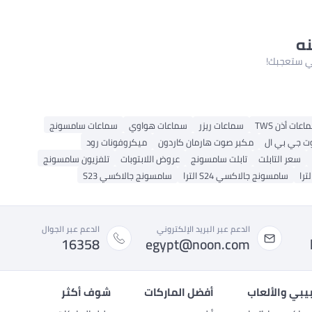
نه
لتي ستعجبك!
عات أذن TWS
سماعات ريزر
سماعات هواوي
سماعات سامسونج
ت جي بي ال
مكبر صوت هارمان كاردون
ميكروفونات رود
سعر التابلت
تابلت سامسونج
عروض اللابتوبات
تلفزيون سامسونج
سامسونج جالاكسي S24 الترا
سامسونج جالاكسي S23
الدعم عبر البريد الإلكتروني
الدعم عبر الجوال
16358
egypt@noon.com
بيبي والألعاب
أفضل الماركات
شوف أكثر