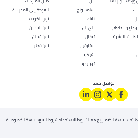
ل وإكسسواراتها
أبل
دليل الماركات
ات
سامسونج
العودة إلى المدرسة
ل
نايك
نون الكويت
رضاع والإطعام
راي بان
نون البحرين
عناية بالبشرة
تيفال
نون عُمان
ستارفيل
نون قطر
شيكو
تورنيدو
تواصل معنا
ظائف
سياسة الضمان
بِع معنا
شروط الاستخدام
شروط البيع
سياسة الخصوصية