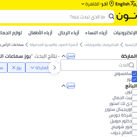
English
آخر
القاهرة
الإلكترونيات
أزياء النساء
أزياء الرجال
أزياء الأطفال
لوازم الجما
الرئيسية
الإلكترونيات والموبايلات
أجهزة الصوت والفيديو المحمولة
سماعات الرأس و
الماركة
٠ نتائج البحث
"
بوز سماعات ال
مسح
الماركة
بوز
سا
سامسونج
بوز
البائع
مسح
نون
بيت الجمال
دي تك استور
اوريجينال ستورز
شركة حورس
دكتور موبيل
مور شوبينج
المالح جروب