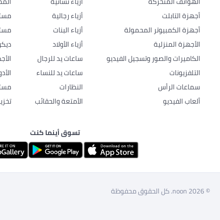
الهواتف المتحركة
أزياء نسائية
المط
أجهزة التابلت
أزياء رجالية
مستل
أجهزة الكمبيوتر المحمولة
أزياء البنات
مستل
الأجهزة المنزلية
أزياء الأولاد
ديكو
الكاميرات والصور وتسجيل الفيديو
ساعات يد للرجال
الأج
التلفزيونات
ساعات يد للنساء
الأد
سماعات الرأس
النظارات
مستل
ألعاب الفيديو
الأمتعة والحقائب
تخزي
تسوق أينما كنت
© 2026 noon. كل الحقوق محفوظة