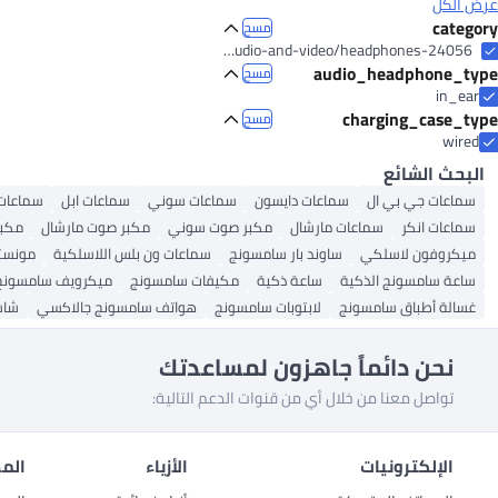
عرض الكل
category
مسح
electronics-and-mobiles/portable-audio-and-video/headphones-24056
audio_headphone_type
مسح
in_ear
charging_case_type
مسح
wired
البحث الشائع
سماعات جي بي ال
سماعات دايسون
سماعات سوني
سماعات ابل
سماعات
سماعات انكر
سماعات مارشال
مكبر صوت سوني
مكبر صوت مارشال
مكبر
ميكروفون لاسلكي
ساوند بار سامسونج
سماعات ون بلس اللاسلكية
مونست
ساعة سامسونج الذكية
ساعة ذكية
مكيفات سامسونج
ميكرويف سامسونج
غسالة أطباق سامسونج
لابتوبات سامسونج
هواتف سامسونج جالاكسي
شاش
نحن دائماً جاهزون لمساعدتك
تواصل معنا من خلال أي من قنوات الدعم التالية:
الإلكترونيات
الأزياء
المط