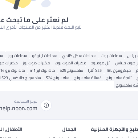
لم نعثر على ما تبحث ع
تابع البحث فلدينا الكثير من المنتجات الأخرى ا
 بيتس
سماعات بوت
سماعات سكل كاندي
سماعات لينوفو
سماعات بوز
سما
 صوت جيباس
أبل هومبود
مكبرات الصوت بوت
مكبرات صوت بوز
مكبرات صو
ر
ميكروفون JBL
S25 ألترا
سامسونج S25
ماك بوك اير m1
ماك بوك برو 14
ثلاجة سامسونج
غسالة سامسونج
سامسونج S24
سامسونج جالاكسي S23 الترا
ة سامسونج
مركز المساعدة
help.noon.com
بخ والأجهزة المنزلية
الجمال
الأطفال، ال