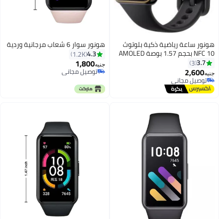
كية بلوتوث
هونور سوار 6 شعاب مرجانية وردية
10 NFC بحجم 1.57 بوصة AMOLED
4.3
1.2K
1,800
جنيه
توصيل مجاني
توصيل مجاني