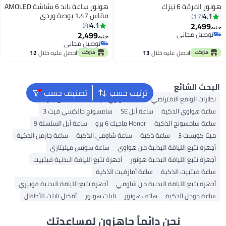
هونور ساعة باند 6 بشاشة AMOLED
مقاس 1.47 بوصة وردي
4.1
8
2,499
جنيه
توصيل مجاني
توصيل مجاني
لال
13
احصل عليه خلال
12
اغسطس
ترتيب حسب
تصنيف حسب
ضي
ساعة هواوي فيت 3
ساعة أبل ألترا 2
ساعة أبل SE
سامسونج جالكسي فيت 3
ة
Honor ماجيك 6 برو
ساعة أبل السلسلة 9
 ذكية
ساعة شاومي الذكية
ساعة جارمن الذكية
بدنية من هواوي
ساعة سويس ميليتاري
دنية هونور
أجهزة تتبع اللياقة البدنية فيتبيت
ساعة أمازفيت الذكية
لبدنية من شاومي
أجهزة تتبع اللياقة البدنية فوبيري
هاتف هونور
تابلت هونور
أفضل تابلت للأطفال
دائماً جاهزون لمساعدتك