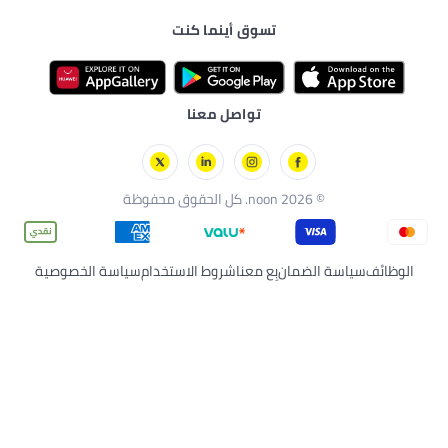
والإطعام
ق
تسوق أينما كنت
سة
ة بالبشرة
لي
ارات
تواصل معنا
 محفوظة
لضمان
بِع معنا
شروط الاستخدام
سياسة الخصوصية