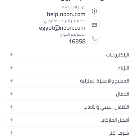
مركز المساعدة
help.noon.com
الدعم عبر البريد الإلكتروني
egypt@noon.com
الدعم عبر الجوال
16358
المنزلية
المحمولة
طعام
وتسجيل الفيديو
الألعاب
كسسواراتها
منزل