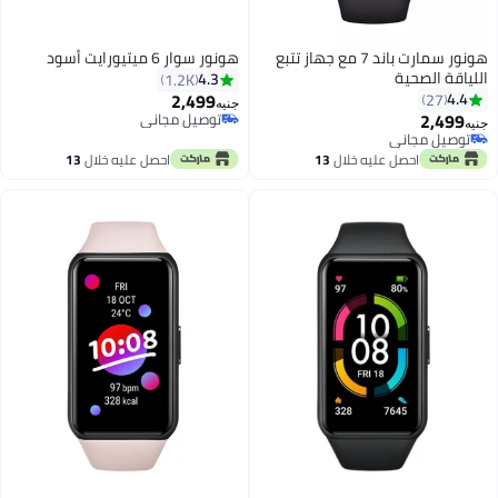
ر سمارت باند 7 مع جهاز تتبع
هونور سوار 6 ميتيورايت أسود
4.3
1.2K
2,499
جنيه
توصيل مجاني
توصيل مجاني
لال
13
احصل عليه خلال
13
اغسطس