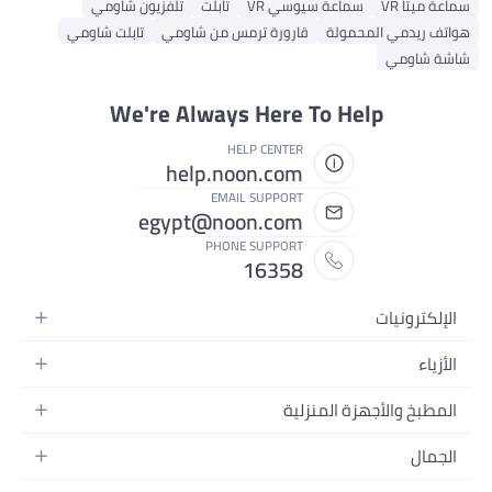
سماعة ميتا VR
سماعة سيوسي VR
تابلت
تلفزيون شاومي
هواتف ريدمي المحمولة
قارورة ترمس من شاومي
تابلت شاومي
شاشة شاومي
We're Always Here To Help
HELP CENTER
help.noon.com
EMAIL SUPPORT
egypt@noon.com
PHONE SUPPORT
16358
الإلكترونيات
الهواتف المتحركة
الأزياء
أجهزة التابلت
أزياء نسائية
المطبخ والأجهزة المنزلية
أجهزة الكمبيوتر المحمولة
أزياء رجالية
المطبخ وأدوات الطعام
الأجهزة المنزلية
الجمال
أزياء البنات
مستلزمات السرير
الكاميرات والصور وتسجيل الفيديو