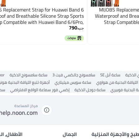
 Replacement Strap for Huawei Band 6
MIJOBS Replacemen
of and Breathable Silicone Strap Sports
Waterproof and Breat
p Compatible with Huawei Band 6/6Pro,
Strap Compatibl
790
Honor Band 6
جنيه
الذكية
ساعة أبل SE
سامسونج جالكسي فيت 3
ساعة سامسونج الذكية
Honor ما
اللياقة البدنية من هواوي
ساعة سويس ميليتاري
أجهزة تتبع اللياقة البدنية هونو
قة البدنية فوبيري
ساعة جوجل الذكية
إكسي فور سماعة الواقع الافتراضي
سما
مركز المساعدة
help.noon.com
بخ والأجهزة المنزلية
الجمال
الأطفال، ال