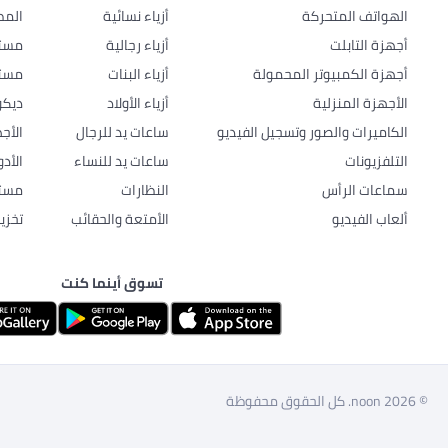
الهواتف المتحركة
أزياء نسائية
المط
أجهزة التابلت
أزياء رجالية
مستل
أجهزة الكمبيوتر المحمولة
أزياء البنات
مستل
الأجهزة المنزلية
أزياء الأولاد
ديكو
الكاميرات والصور وتسجيل الفيديو
ساعات يد للرجال
الأج
التلفزيونات
ساعات يد للنساء
الأد
سماعات الرأس
النظارات
مستل
ألعاب الفيديو
الأمتعة والحقائب
تخزي
تسوق أينما كنت
© 2026 noon. كل الحقوق محفوظة