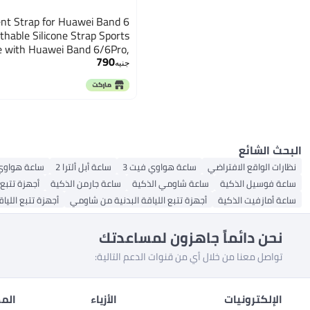
t Strap for Huawei Band 6
hable Silicone Strap Sports
e with Huawei Band 6/6Pro,
790
Honor Band 6
جنيه
البحث الشائع
نظارات الواقع الافتراضي
ساعة هواوي فيت 3
ساعة أبل ألترا 2
ساعة هواوي 
ساعة فوسيل الذكية
ساعة شاومي الذكية
ساعة جارمن الذكية
أجهزة تتبع 
ساعة أمازفيت الذكية
أجهزة تتبع اللياقة البدنية من شاومي
أجهزة تتبع الليا
نحن دائماً جاهزون لمساعدتك
تواصل معنا من خلال أي من قنوات الدعم التالية:
الإلكترونيات
الأزياء
المط