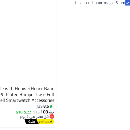
دفاتر لابتوب
غطاء للساعات الذكية
دعائم تثبيت الأجهزة المحمولة بالسيارات
ياك ستور
ts-ae-en-honor-magic-6-pro
ام اتش ام للتجارة الألكترونية
نكست ستور
le with Huawei Honor Band
TPU Plated Bumper Case Full
hell Smartwatch Accessories
Huawei Honor Band 6 (Black)
3.6
39
103
115
خصم 10%
جنيه
أقل سعر في 7 يوم
توصيل مجاني
أقل سعر في 7 يوم