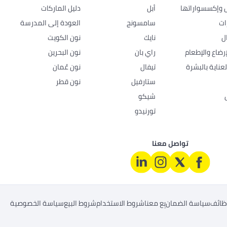
ل وإكسسواراتها
أبل
دليل الماركات
ات
سامسونج
العودة إلى المدرسة
ل
نايك
نون الكويت
رضاع والإطعام
راي بان
نون البحرين
عناية بالبشرة
تيفال
نون عُمان
ستارفيل
نون قطر
شيكو
تورنيدو
تواصل معنا
ظائف
سياسة الضمان
بِع معنا
شروط الاستخدام
شروط البيع
سياسة الخصوصية