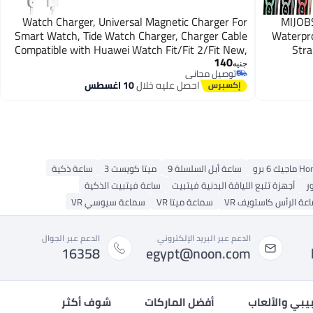
Watch Charger, Universal Magnetic Charger For
MIJOBS
Smart Watch, Tide Watch Charger, Charger Cable
Waterpro
Compatible with Huawei Watch Fit/Fit 2/Fit New,
Stra
140
Huawei 7/6/6 Pro, Honor 6/Watch ES
جنيه
توصيل مجاني
توصيل مجاني
احصل عليه خلال
10 اغسطس
جيك 6 برو
ساعة أبل السلسلة 9
ميتا كويست 3
ساعة ذكية
ر
أجهزة تتبع اللياقة البدنية فيتبيت
ساعة فيتبيت الذكية
عة الرأس كاستويف VR
سماعة ميتا VR
سماعة سيوسي VR
الدعم عبر البريد الإلكتروني
الدعم عبر الجوال
16358
egypt@noon.com
بيبي والألعاب
أفضل الماركات
شوف أكثر