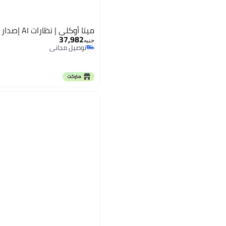
ميتا أوكلي | نظارات AI إصدار محدود HSTN
37,982
جنيه
توصيل مجاني
توصيل مجاني