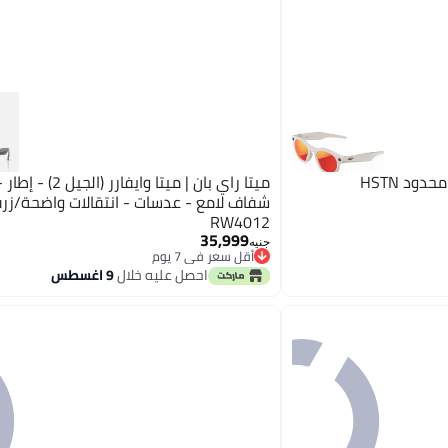
ميتا راي بان | ميتا وايفارر
شفاف لامع - عدسات - انتقالات واضحة/زرق
RW4012
35,999
جنيه
أقل سعر في 7 يوم
توصيل مجاني
احصل عليه خلال
9 اغسطس
أقل سعر في 7 يوم