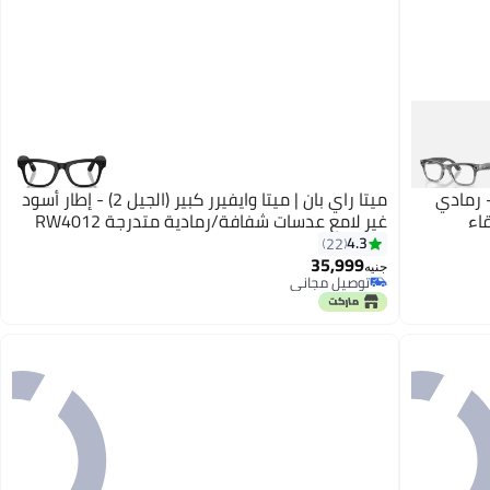
 (الجيل 2) - إطار - رمادي
ميتا راي بان | ميتا وايفيرر كبير (الجيل 2) - إطار أسود
اء
غير لامع عدسات شفافة/رمادية متدرجة RW4012
4.3
22
35,999
جنيه
توصيل مجاني
توصيل مجاني