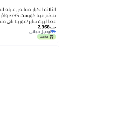
تحكم ميت
عصا لبيت سابر/غوريلا تاج، م
2,368
التركيب (نسخة شفافة) من بي
جنيه
توصيل مجاني
توصيل مجاني