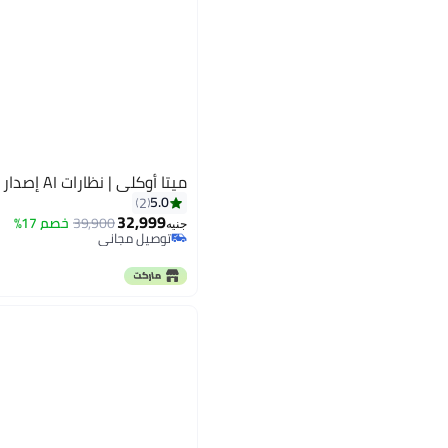
ميتا أوكلي | نظارات AI إصدار محدود HSTN
5.0
2
32,999
39,900
خصم 17%
جنيه
توصيل مجاني
باقي 1 وحدات في المخزون
توصيل مجاني