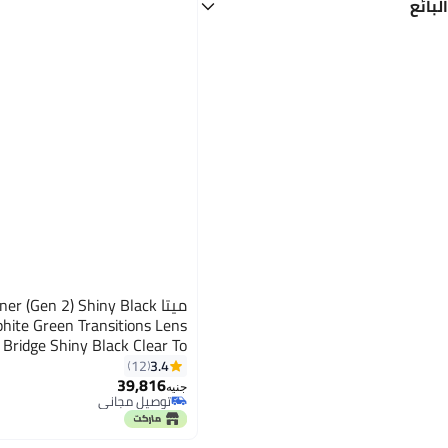
البائع
شفاف
أسود
بيت الجمال
بست كواليتي بست برايس
أخضر
رمادي
سمارت شوب
مول اوف نينجا
الهام ستور
سيمبل
ميتا  (Gen 2) Shiny Black
hite Green Transitions Lens
Bridge Shiny Black Clear To
ansitions Standard Size S50
3.4
12
o Graphite Green Transitions
39,816
جنيه
توصيل مجاني
توصيل مجاني