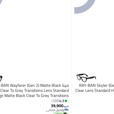
RAY-BAN Skyler (Gen 
ميتا BAN Wayfarer (Gen 2) Matte Black
Clear To Grey Transitions Lens Standard
Clear Lens Standard H
ge Matte Black Clear To Grey Transitions
dard Size S50 Matte Black Clear to Grey
4.3
109
Transitions
39,900
جنيه
توصيل مجاني
توصيل مجاني