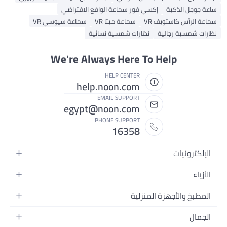
ساعة جوجل الذكية
إكسي فور سماعة الواقع الافتراضي
سماعة الرأس كاستويف VR
سماعة ميتا VR
سماعة سيوسي VR
نظارات شمسية رجالية
نظارات شمسية نسائية
We're Always Here To Help
HELP CENTER
help.noon.com
EMAIL SUPPORT
egypt@noon.com
PHONE SUPPORT
16358
الإلكترونيات
الهواتف المتحركة
الأزياء
أجهزة التابلت
أزياء نسائية
المطبخ والأجهزة المنزلية
أجهزة الكمبيوتر المحمولة
أزياء رجالية
المطبخ وأدوات الطعام
الأجهزة المنزلية
الجمال
أزياء البنات