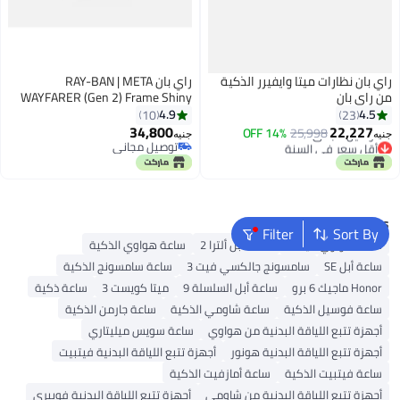
راي بان نظارات ميتا وايفيرر الذكية
راي بان RAY-BAN | META
من راي بان
WAYFARER (Gen 2) Frame Shiny
Black Lenses G-15 Green Shiny
4.9
4.5
10
23
أقل سعر في السنة
Black
34,800
22,227
14% OFF
25,998
توصيل مجاني
جنيه
جنيه
توصيل مجاني
أقل سعر في السنة
توصيل مجاني
Popular Searches
Filter
Sort By
ساعة هواوي فيت 3
ساعة أبل ألترا 2
ساعة هواوي الذكية
ساعة أبل SE
سامسونج جالكسي فيت 3
ساعة سامسونج الذكية
Honor ماجيك 6 برو
ساعة أبل السلسلة 9
ميتا كويست 3
ساعة ذكية
ساعة فوسيل الذكية
ساعة شاومي الذكية
ساعة جارمن الذكية
أجهزة تتبع اللياقة البدنية من هواوي
ساعة سويس ميليتاري
أجهزة تتبع اللياقة البدنية هونور
أجهزة تتبع اللياقة البدنية فيتبيت
ساعة فيتبيت الذكية
ساعة أمازفيت الذكية
أجهزة تتبع اللياقة البدنية من شاومي
أجهزة تتبع اللياقة البدنية فوبيري