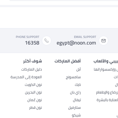
PHONE SUPPORT
EMAIL SUPPORT
16358
egypt@noon.com
بيبي والألعاب
أفضل الماركات
شوف أكثر
ل وإكسسواراتها
أبل
دليل الماركات
ات
سامسونج
العودة إلى المدرسة
ل
نايك
نون الكويت
رضاع والإطعام
راي بان
نون البحرين
عناية بالبشرة
تيفال
نون عُمان
ستارفيل
نون قطر
شيكو