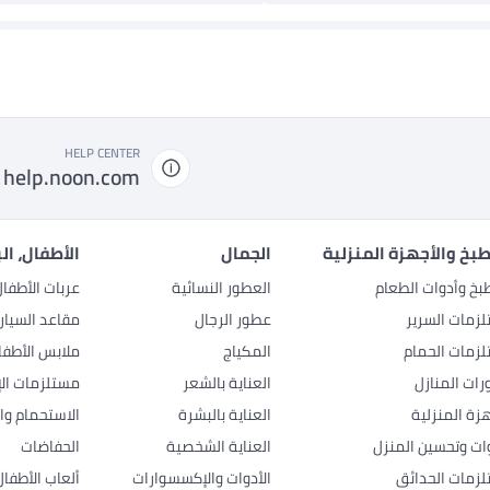
HELP CENTER
help.noon.com
بخ والأجهزة المنزلية
الجمال
الأطفال، ال
بخ وأدوات الطعام
العطور النسائية
عربات الأطفا
زمات السرير
عطور الرجال
مقاعد السيار
زمات الحمام
المكياج
ملابس الأطفا
رات المنازل
العناية بالشعر
مستلزمات الإ
هزة المنزلية
العناية بالبشرة
الاستحمام وال
وات وتحسين المنزل
العناية الشخصية
الحفاضات
زمات الحدائق
الأدوات والإكسسوارات
ألعاب الأطفال