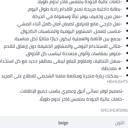
-خامات عالية الجودة بملمس فاخر تدوم طويلًا.
-بطانة داخلية مريحة تمنح الأقدام راحة طوال اليوم.
-نعل مرن وخفيف يوفر ثباتًا وسهولة في الحركة.
-نعل خارجي مانع للانزلاق لضمان أمان كامل أثناء المشي.
-مناسب للعمل، المشاوير اليومية والمناسبات الكاجوال.
-يجمع بين الأناقة والعملية ليكون خيارًا مثاليًا لكل مناسبة.
-مثالي للاستخدام اليومي والمشاوير الخفيفة دون إرهاق للقدم.
-متوفر بمقاسات وألوان متعددة ليناسب كل الأذواق.
-سهل التنظيف ومقاوم للبقع ليبقى بمظهر جديد مع كل استخدام
🔹 ملاحظة:
--يمكنك زيارة متجرنا ومتابعة ملفنا الشخصي للاطلاع على المزيد 
HIGHLIGHTS
-تصميم لوفر نسائي أنيق وعصري يناسب جميع الإطلالات.
-خامات عالية الجودة بملمس فاخر تدوم طويلًا.
SPECIFICATIONS
اللون
beige