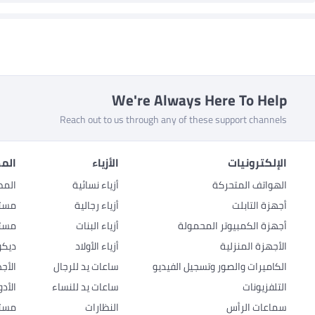
We're Always Here To Help
Reach out to us through any of these support channels
الإلكترونيات
الأزياء
المط
الهواتف المتحركة
أزياء نسائية
المط
أجهزة التابلت
أزياء رجالية
مستل
أجهزة الكمبيوتر المحمولة
أزياء البنات
مستل
الأجهزة المنزلية
أزياء الأولاد
ديكو
الكاميرات والصور وتسجيل الفيديو
ساعات يد للرجال
الأج
التلفزيونات
ساعات يد للنساء
الأد
سماعات الرأس
النظارات
مستل