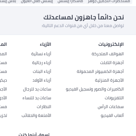
مستحضرات التجميل جوهر
ماسكارا إيسنس
إيسنس ظلال العيون
بلاش إيس
نحن دائماً جاهزون لمساعدتك
تواصل معنا من خلال أي من قنوات الدعم التالية:
الإلكترونيات
الأزياء
المط
الهواتف المتحركة
أزياء نسائية
المط
أجهزة التابلت
أزياء رجالية
مستل
أجهزة الكمبيوتر المحمولة
أزياء البنات
مستل
الأجهزة المنزلية
أزياء الأولاد
ديكو
الكاميرات والصور وتسجيل الفيديو
ساعات يد للرجال
الأج
التلفزيونات
ساعات يد للنساء
الأد
سماعات الرأس
النظارات
مستل
ألعاب الفيديو
الأمتعة والحقائب
تخزي
تسوق أينما كنت