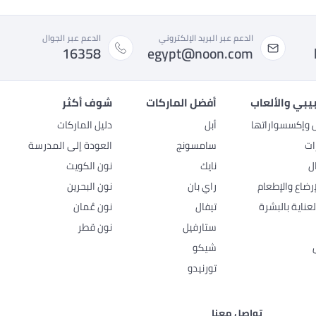
الدعم عبر البريد الإلكتروني
الدعم عبر الجوال
16358
egypt@noon.com
بيبي والألعاب
أفضل الماركات
شوف أكثر
ل وإكسسواراتها
أبل
دليل الماركات
ات
سامسونج
العودة إلى المدرسة
ل
نايك
نون الكويت
رضاع والإطعام
راي بان
نون البحرين
عناية بالبشرة
تيفال
نون عُمان
ستارفيل
نون قطر
شيكو
تورنيدو
تواصل معنا