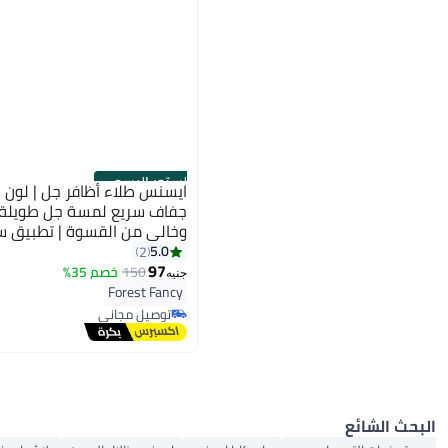
الستور الرسمي
جفاف سريع لمسة جل طويلة ال
وخالي من القسوة | تطبيق 
اللمس | طلاء لامع | 8 مل (عبوة من 1)
5.0
2
97
150
خصم 35%
جنيه
Forest Fancy
توصيل مجاني
توصيل مجاني
البحث الشائع