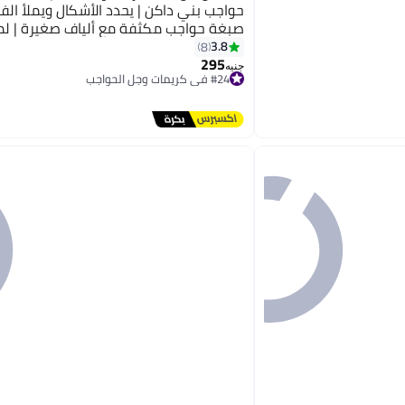
حواجب بني داكن | يحدد الأشكال ويملأ الفر
صبغة حواجب مكثفة مع ألياف صغيرة | ل
3.8
8
مل
295
جنيه
#24 في كريمات وجل الحواجب
توصيل مجاني
#24 في كريمات وجل الحواجب