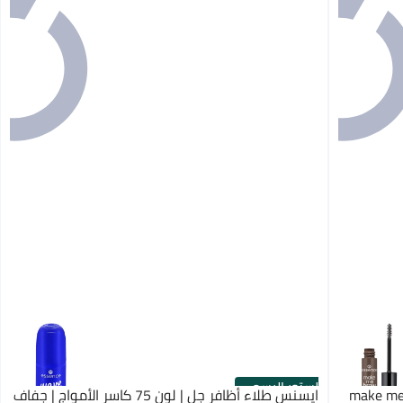
الستور الرسمي
make me BROW | 07
ايسنس طلاء أظافر جل | لون 75 كاسر الأمواج | جفاف