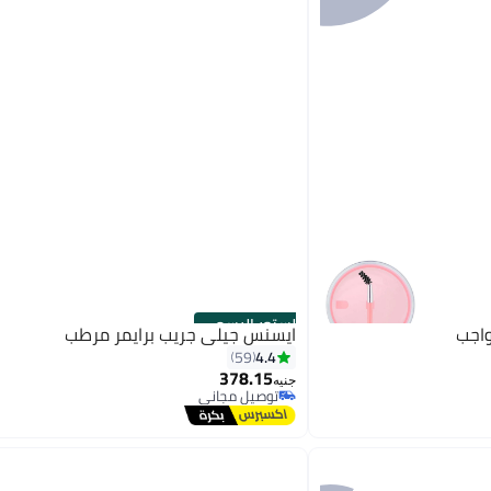
الستور الرسمي
اجب
ايسنس جيلي جريب برايمر مرطب
4.4
59
378.15
جنيه
توصيل مجاني
توصيل مجاني