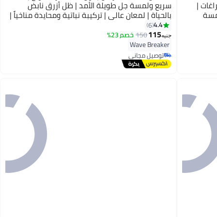
اغات |
سريع ولمسة جل طويلة الأمد | ظل أزرق نابض
مسة
بالحياة | لمعان عالي | تركيبة نباتية ومحايدة مناخياً |
طبيعية تدوم طويلاً | نباتي وخالي من القسوة | 3.8
تطبيق سهل مع فرشاة مزدوجة اللمس | 8 مل (عبوة
4.4
6
من 1)
115
150
خصم 23%
جنيه
Wave Breaker
توصيل مجاني
توصيل مجاني