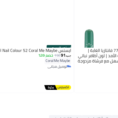
الستور الرسمي
ايسنس طلاء أظافر جل | لون 77 فانتازيا الغابة |
ايسنس Gel Nail Colour 52 Coral Me Maybe
91
أمد | لون أظافر نباتي
150
خصم 39%
جنيه
سهل مع فرشاة مزدوجة
Coral Me Maybe
توصيل مجاني
توصيل مجاني