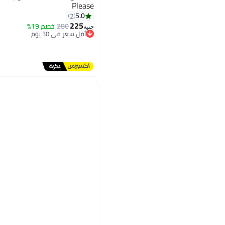
Please
5.0
2
225
280
خصم 19%
جنيه
أقل سعر في 30 يوم
توصيل مجاني
أقل سعر في 30 يوم