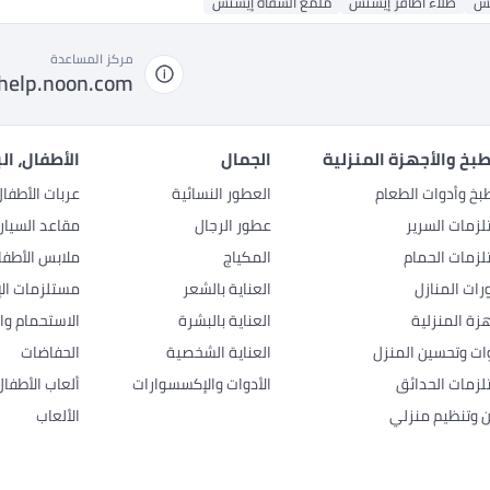
نس
طلاء أظافر إيسنس
ملمع الشفاه إيسنس
مركز المساعدة
help.noon.com
بخ والأجهزة المنزلية
الجمال
الأطفال، ال
بخ وأدوات الطعام
العطور النسائية
عربات الأطفا
زمات السرير
عطور الرجال
مقاعد السيار
زمات الحمام
المكياج
ملابس الأطفا
رات المنازل
العناية بالشعر
مستلزمات الإ
هزة المنزلية
العناية بالبشرة
الاستحمام وال
وات وتحسين المنزل
العناية الشخصية
الحفاضات
زمات الحدائق
الأدوات والإكسسوارات
ألعاب الأطفال
ن وتنظيم منزلي
الألعاب