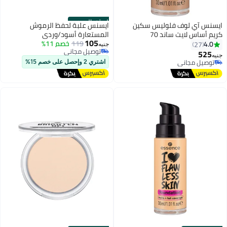
الستور الرسمي
ايسنس آي لوف فلوليس سكين
ايسنس علبة لحفظ الرموش
كريم أساس لايت ساند 70
المستعارة أسود/وردي
105
119
خصم 11%
4.0
27
جنيه
توصيل مجاني
525
جنيه
7
توصيل مجاني
توصيل مجاني
اشتري 2 وإحصل على خصم 15%
توصيل مجاني