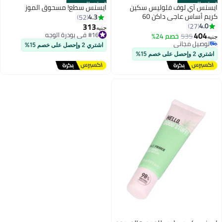
الستور الرسمي
الستور الرسمي
ايسنس آي لوف فلوليس سكين
ايسنس سطع! مسحوق الموز
كريم أساس عاجي داكن 60
4.3
52
313
4.0
27
جنيه
404
#16 في بودرة الوجه
535
خصم 24%
جنيه
7
توصيل مجاني
توصيل مجاني
اشتري 2 وإحصل على خصم 15%
#16 في بودرة الوجه
توصيل مجاني
اشتري 2 وإحصل على خصم 15%