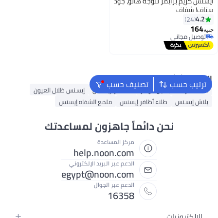
ايسنس كريم برايمر للوجه هالو، جود
ستاف! شفاف
4.2
24
164
جنيه
توصيل مجاني
توصيل مجاني
البحث الشائع
ترتيب حسب
تصنيف حسب
مستحضرات التجميل جوهر
ماسكارا إيسنس
إيسنس ظلال العيون
بلاش إيسنس
طلاء أظافر إيسنس
ملمع الشفاه إيسنس
نحن دائماً جاهزون لمساعدتك
مركز المساعدة
help.noon.com
الدعم عبر البريد الإلكتروني
egypt@noon.com
الدعم عبر الجوال
16358
الإلكترونيات