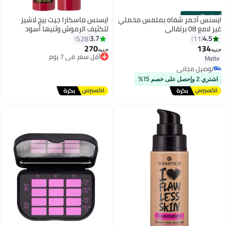
الستور الرسمي
ايسنس أحمر شفاه بملمس مخملي
ايسنس ماسكارا جيت بيج لاشيز
غير لامع 08 برتقالي
لتكثيف الرموش وثنيها أسود
3.7
4.5
528
11
270
134
جنيه
جنيه
2
أقل سعر في 7 يوم
Matte
توصيل مجاني
توصيل مجاني
أقل سعر في 7 يوم
بتخلّص بسرعة
اشتري 2 وإحصل على خصم 15%
توصيل مجاني