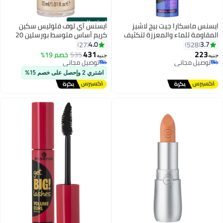
الستور الرسمي
ايسنس ماسكارا جيت بيج لاشيز
ايسنس آي لوف فلوليس سكين
المقاومة للماء والمعززة لتكثيف
كريم أساس متوسط بورسلين 20
الرموش أسود
4.0
3.7
27
528
431
223
535
خصم 19%
جنيه
جنيه
7
2
توصيل مجاني
توصيل مجاني
توصيل مجاني
توصيل مجاني
اشتري 2 وإحصل على خصم 15%