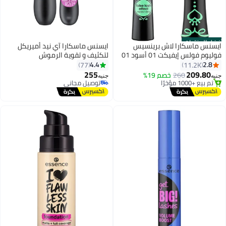
أفضل المنتجات
ايسنس ماسكارا لاش برينسيس
ايسنس ماسكارا آي نيد أميريكل
فوليوم فولس إيفيكت 01 أسود 01
لتكثيف و تقوية الرموش
أسود
4.4
2.8
77
11.2K
#5 في ماسكارا
255
209.80
توصيل مجاني
260
خصم 19%
جنيه
جنيه
8
تم بيع +1000 مؤخرًا
توصيل مجاني
#5 في ماسكارا
توصيل مجاني