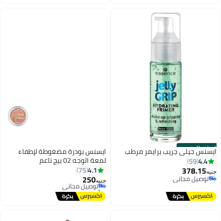
بتخلّص بسرعة
أقل سعر في 30 يوم
الستور الرسمي
ايسنس جيلي جريب برايمر مرطب
ايسنس بودرة مضغوطة لإطفاء
لمعة الوجه 02 بيج ناعم
4.4
59
378.15
4.1
75
جنيه
250
توصيل مجاني
توصيل مجاني
جنيه
توصيل مجاني
تم بيع +40 مؤخرًا
توصيل مجاني