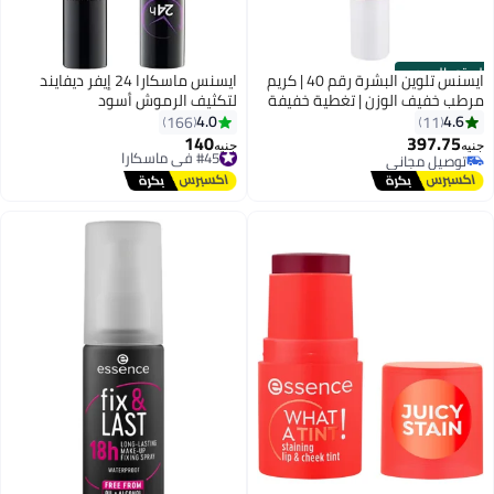
الستور الرسمي
ايسنس تلوين البشرة رقم 40 | كريم
ايسنس ماسكارا 24 إيفر ديفايند
مرطب خفيف الوزن | تغطية خفيفة
لتكثيف الرموش أسود
إلى متوسطة | حماية من الشمس
4.0
4.6
166
11
SPF30 | نباتي مع الألوة فيرا وحمض
140
397.75
#45 في ماسكارا
جنيه
جنيه
2
الهيالورونيك | 30 مل
توصيل مجاني
توصيل مجاني
توصيل مجاني
#45 في ماسكارا