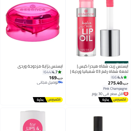
الستور الرسمي
ايسنس زيت شفاه هيدرا كيس |
ايسنس برّاية مزدوجة وردي
لمعة شفاه رقم 03 شمبانيا وردية |
4.7
644
مرطب ومغذي | لمسة لمعة عالية |
169
4.4
66
جنيه
نباتي | خالي من البارابين | خالي من
275.40
توصيل مجاني
جنيه
الجزيئات النانوية | عبوة واحدة (4
توصيل مجاني
Pink Champagne
أقل سعر في 30 يوم
مل)
توصيل مجاني
أقل سعر في 30 يوم