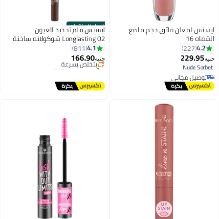
أفضل المنتجات
ايسنس لمعان فائق حجم ملمع
ايسنس قلم تحديد العيون
الشفاه 16
Longlasting 02 شوكولاته ساخنة
#4 في محدد العيون
4.1
4.2
811
227
توصيل مجاني
166.90
229.95
بتخلّص بسرعة
جنيه
جنيه
4
تم بيع +1400 مؤخرًا
Nude Sorbet
#4 في محدد العيون
توصيل مجاني
توصيل مجاني