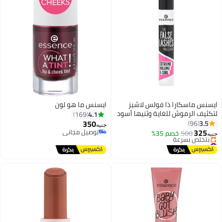
ايسنس ماسكارا ذا فولس لاشيز
ايسنس ما هو لون
لتكثيف الرموش للغاية وثنيها أسود
4.1
169
350
3.5
96
جنيه
325
توصيل مجاني
500
خصم 35%
جنيه
توصيل مجاني
#29 في ماسكارا
توصيل مجاني
بتخلّص بسرعة
#29 في ماسكارا