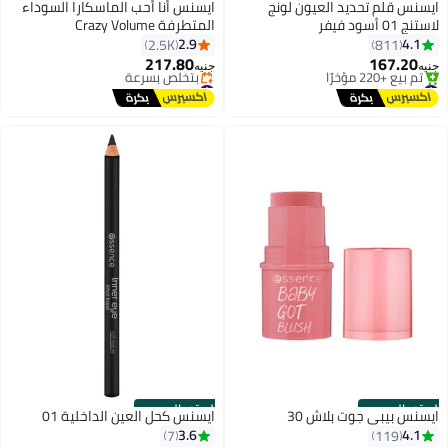
ايسنس قلم تحديد العيون لونج
ايسنس أنا أحب الماسكارا السوداء
لاستنج 01 أسود فيفر
المتطرفة Crazy Volume
2.9
4.1
2.5K
811
217.80
167.20
جنيه
جنيه
6
4
#9 في محدد العيون
#11 في ماسكارا
توصيل مجاني
توصيل مجاني
تم بيع +220 مؤخرًا
بتخلّص بسرعة
#9 في محدد العيون
#11 في ماسكارا
الستور الرسمي
الستور الرسمي
ايسنس بيبي جوت بلاش 30
ايسنس كحل العين الداخلية 01
3.6
4.1
7
119