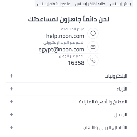
بلاش إيسنس
طلاء أظافر إيسنس
ملمع الشفاه إيسنس
نحن دائماً جاهزون لمساعدتك
مركز المساعدة
help.noon.com
الدعم عبر البريد الإلكتروني
egypt@noon.com
الدعم عبر الجوال
16358
الإلكترونيات
الهواتف المتحركة
الأزياء
أجهزة التابلت
أزياء نسائية
المطبخ والأجهزة المنزلية
أجهزة الكمبيوتر المحمولة
أزياء رجالية
المطبخ وأدوات الطعام
الأجهزة المنزلية
الجمال
أزياء البنات
مستلزمات السرير
الكاميرات والصور وتسجيل الفيديو
العطور النسائية
أزياء الأولاد
الأطفال، البيبي والألعاب
مستلزمات الحمام
التلفزيونات
عطور الرجال
ساعات يد للرجال