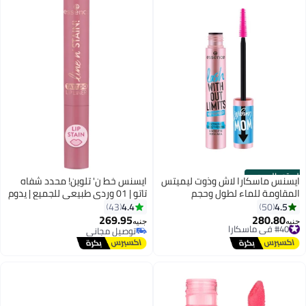
الستور الرسمي
ايسنس ماسكارا لاش وذوت ليميتس
ايسنس خط ن' تلوين! محدد شفاه
المقاومة للماء لطول وحجم
تاتو | 01 وردي طبيعي للجميع | يدوم
استثنائي 03(LE)
طويلاً | لون مكثف | طرف دقيق
4.4
4.5
43
50
لتحديد الشفاه | نباتي | بدون عطر
269.95
280.80
#40 في ماسكارا
جنيه
جنيه
بدون كحول بدون بارابين | عبوة من 1
توصيل مجاني
توصيل مجاني
#40 في ماسكارا
(2.5 مل)
توصيل مجاني