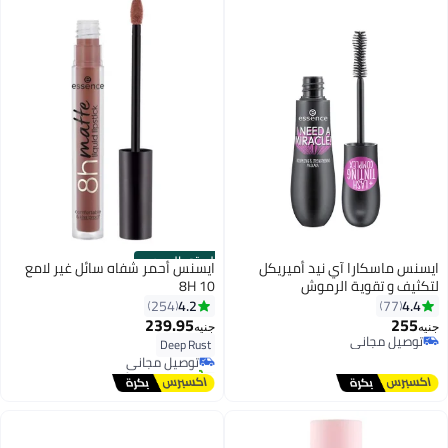
الستور الرسمي
ايسنس ماسكارا آي نيد أميريكل
ايسنس أحمر شفاه سائل غير لامع
لتكثيف و تقوية الرموش
8H 10
4.2
4.4
254
77
239.95
255
جنيه
جنيه
11
توصيل مجاني
Deep Rust
توصيل مجاني
توصيل مجاني
تم بيع +30 مؤخرًا
توصيل مجاني