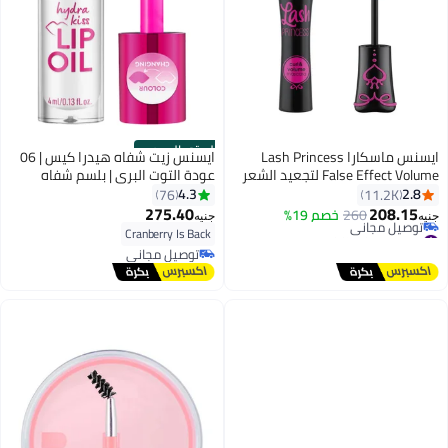
الستور الرسمي
ايسنس ماسكارا Lash Princess
ايسنس زيت شفاه هيدرا كيس | 06
False Effect Volume لتجعيد الشعر
عودة التوت البري | بلسم شفاه
باللون الأسود
مرطب مع زيوت | لمسة رطبة |
4.3
2.8
76
11.2K
ترطيب ونعومة | صديق للحيوانات |
275.40
208.15
260
خصم 19%
جنيه
جنيه
8
تطبيق ناعم لجميع أنواع البشرة
#49 في ماسكارا
Cranberry Is Back
أقل سعر في 30 يوم
توصيل مجاني
توصيل مجاني
توصيل مجاني
#49 في ماسكارا