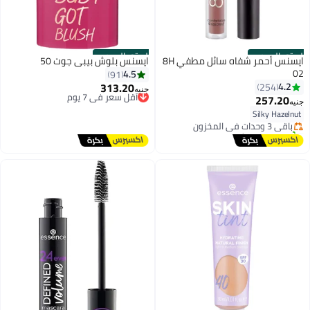
الستور الرسمي
الستور الرسمي
ايسنس أحمر شفاه سائل مطفي 8H
ايسنس بلوش بيبي جوت 50
02
4.5
91
313.20
4.2
254
أقل سعر في 7 يوم
جنيه
#32 في أحمر الشفاه
257.20
توصيل مجاني
جنيه
توصيل مجاني
11
أقل سعر في 7 يوم
Silky Hazelnut
باقي 3 وحدات في المخزون
تم بيع +60 مؤخرًا
#32 في أحمر الشفاه