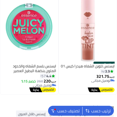
الستور الرسمي
ايسنس تلوين الشفاه هيدرا كيس 01
ايسنس بلسم الشفاه والخدود
الملون بنكهة البطيخ العصير
3.9
4
321.75
4.4
57
جنيه
220
توصيل مجاني
260
خصم 15%
جنيه
توصيل مجاني
توصيل مجاني
توصيل مجاني
البحث الشائع
ترتيب حسب
تصنيف حسب
مستحضرات التجميل جوهر
ماسكارا إيسنس
إيسنس ظلال العيون