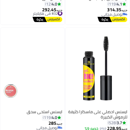
4.0
4.1
12
119
292.45
314.35
#32 في هايلايتر
جنيه
جنيه
توصيل مجاني
توصيل مجاني
2
توصيل مجاني
#32 في هايلايتر
ايسنس احصلي على ماسكارا كثيفة
ايسنس استحى سحق
للرموش الكبيرة
4.0
119
285
3.7
528
جنيه
228.95
توصيل مجاني
252
خصم 9%
جنيه