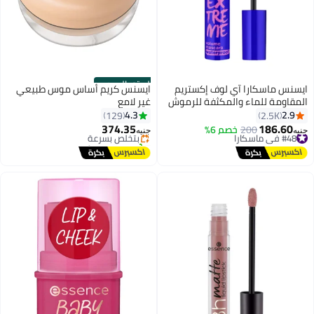
الستور الرسمي
ايسنس ماسكارا آي لوف إكستريم
ايسنس كريم أساس موس طبيعي
المقاومة للماء والمكثفة للرموش
غير لامع
#19 في كريم أساس
أسود 02
4.3
2.9
129
2.5K
توصيل مجاني
374.35
186.60
#48 في ماسكارا
200
خصم 6%
بتخلّص بسرعة
جنيه
جنيه
5
6
توصيل مجاني
تم بيع +60 مؤخرًا
#48 في ماسكارا
#19 في كريم أساس