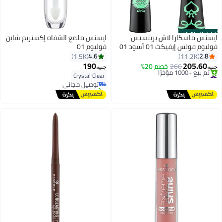
أفضل المنتجات
ايسنس ماسكارا لاش برينسيس
ايسنس ملمع الشفاه إكستريم شاين
فوليوم فولس إيفيكت 01 أسود 01
فوليوم 01
أسود
4.6
2.8
1.5K
11.2K
#9 في ملمعات الشفاه
190
205.60
260
خصم 20%
جنيه
جنيه
8
4
أقل سعر في 30 يوم
#6 في ماسكارا
Crystal Clear
توصيل مجاني
توصيل مجاني
تم بيع +290 مؤخرًا
تم بيع +1000 مؤخرًا
#9 في ملمعات الشفاه
#6 في ماسكارا