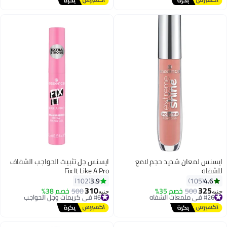
ايسنس لمعان شديد حجم لامع
ايسنس جل تثبيت الحواجب الشفاف
للشفاه
Fix It Like A Pro
3.9
4.6
102
105
310
325
#26 في ملمعات الشفاه
500
خصم 35%
#6 في كريمات وجل الحواجب
500
خصم 38%
جنيه
جنيه
توصيل مجاني
توصيل مجاني
#26 في ملمعات الشفاه
#6 في كريمات وجل الحواجب