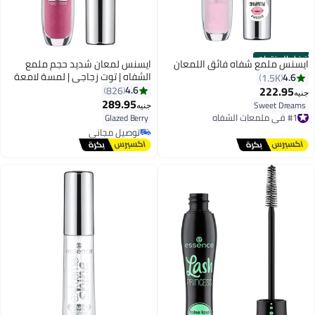
أفضل المنتجات
ايسنس ملمع شفاه فائق اللمعان
ايسنس لمعان شديد حجم ملمع
الشفاه | توت زجاجي | لمسة لامعة
4.6
1.5K
غير لزجة | تأثير ممتلئ للشفاه |
222.95
4.6
826
جنيه
نباتي وخالي من القسوة | لون شفاه
289.95
Sweet Dreams
#1 في ملمعات الشفاه
جنيه
4
لامع يدوم طويلاً (عبوة من 1)
Glazed Berry
توصيل مجاني
#1 في ملمعات الشفاه
توصيل مجاني
توصيل مجاني