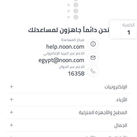
الكمية
نحن دائماً جاهزون لمساعدتك
1
مركز المساعدة
help.noon.com
الدعم عبر البريد الإلكتروني
egypt@noon.com
الدعم عبر الجوال
16358
الإلكترونيات
الهواتف المتحركة
الأزياء
أجهزة التابلت
أزياء نسائية
المطبخ والأجهزة المنزلية
أجهزة الكمبيوتر المحمولة
أزياء رجالية
المطبخ وأدوات الطعام
الأجهزة المنزلية
الجمال
أزياء البنات
مستلزمات السرير
الكاميرات والصور وتسجيل الفيديو
العطور النسائية
أزياء الأولاد