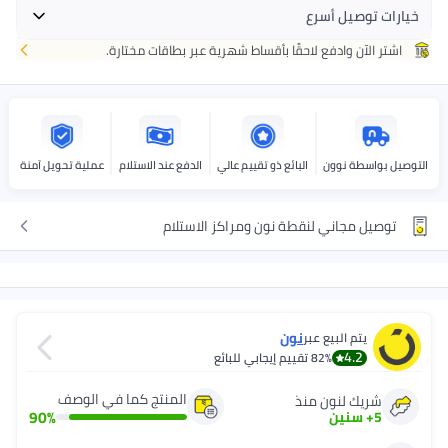
خيارات توصيل أسرع
اشتر الآن وادفع لاحقًا بأقساط شهرية عبر بطاقات مختارة.
احصل عليه
غدًا
+ جنيه 20
اختر هذه الخيارات عند الدفع
التوصيل بواسطة نوون
البائع ذو تقييم عالي
الدفع عند الاستلام
عملية تحويل آمنة
توصيل مجاني لنقطة نون ومراكز الاستلام
نون
يتم البيع عبر
4.2
82%
تقييم إيجابي للبائع
المنتج كما في الوصف
شريك لنون منذ
90
%
5
+
سنين