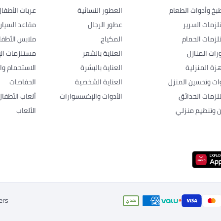
بخ وأدوات الطعام
العطور النسائية
عربات الأطفا
زمات السرير
عطور الرجال
مقاعد السيار
زمات الحمام
المكياج
ملابس الأطفا
رات المنازل
العناية بالشعر
مستلزمات الإ
هزة المنزلية
العناية بالبشرة
الاستحمام وال
وات وتحسين المنزل
العناية الشخصية
الحفاضات
زمات الحدائق
الأدوات والإكسسوارات
ألعاب الأطفال
ن وتنظيم منزلي
الألعاب
ers