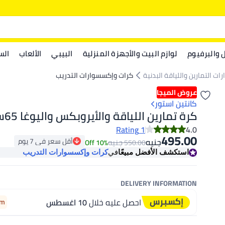
ل والبرفيوم
لوازم البيت والأجهزة المنزلية
البيبي
الألعاب
الس
ت التمارين واللياقة البدنية
كرات وإكسسوارات التدريب
عروض الميجا
كانتين استور
كرة تمارين اللياقة والأيروبكس واليوغا 65سم
1 Rating
4.0
495.00
أقل سعر في 7 يوم
جنيه
جنيه
10% Off
550.00
أقل سعر في 7 يوم
استكشف الأفضل مبيعًا
في
كرات وإكسسوارات التدريب
DELIVERY INFORMATION
احصل عليه خلال
10 اغسطس
0m