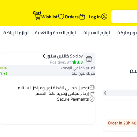
Cart
Wishlist
Orders
Log in
وبرماركت
لوازم السيارات
لوازم الصحة والتغذية
لوازم الرياضة
Sold by
كانتين ستور
Positive
59%
3.3
المنتج كما في الوصف
60%
شريك لنون منذ
5+ Y
توصيل مجاني لنقطة نون ومراكز الاستلام
إرجاع مجاني ومريح لهذا المنتج
Secure Payments
Order in 23h 4