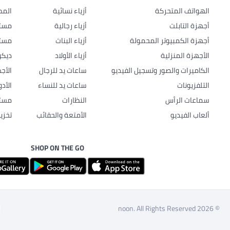
الهواتف المتحركة
أزياء نسائية
المط
أجهزة التابلت
أزياء رجالية
مستل
أجهزة الكمبيوتر المحمولة
أزياء البنات
مستل
الأجهزة المنزلية
أزياء الأولاد
ديكو
الكاميرات والصور وتسجيل الفيديو
ساعات يد للرجال
الأج
التلفزيونات
ساعات يد للنساء
الأد
سماعات الرأس
النظارات
مستل
ألعاب الفيديو
الأمتعة والحقائب
تخزي
SHOP ON THE GO
© 2026 noon. All Rights Reserved