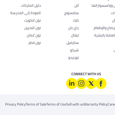
ل وإكسسواراتها
أبل
دليل الماركات
ات
سامسونج
العودة إلى المدرسة
ل
نايك
نون الكويت
رضاع والإطعام
راي بان
نون البحرين
عناية بالبشرة
تيفال
نون عُمان
ستارفيل
نون قطر
شيكو
تورنيدو
CONNECT WITH US
Privacy Policy
Terms of Sale
Terms of Use
Sell with us
Warranty Policy
Care