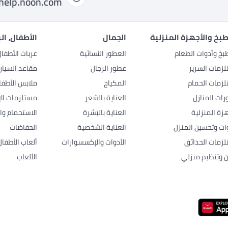
help.noon.com
بخ والأجهزة المنزلية
الجمال
الأطفال، ال
بخ وأدوات الطعام
العطور النسائية
عربات الأطفا
زمات السرير
عطور الرجال
مقاعد السيار
زمات الحمام
المكياج
ملابس الأطفا
رات المنازل
العناية بالشعر
مستلزمات الإ
هزة المنزلية
العناية بالبشرة
الاستحمام وال
وات وتحسين المنزل
العناية الشخصية
الحفاضات
زمات الحدائق
الأدوات والإكسسوارات
ألعاب الأطفال
ن وتنظيم منزلي
الألعاب