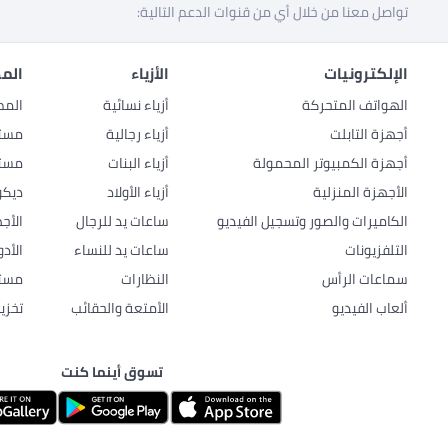
تواصل معنا من خلال أي من قنوات الدعم التالية:
الإلكترونيات
الأزياء
المط
الهواتف المتحركة
أزياء نسائية
المط
أجهزة التابلت
أزياء رجالية
مستل
أجهزة الكمبيوتر المحمولة
أزياء البنات
مستل
الأجهزة المنزلية
أزياء الأولاد
ديكو
الكاميرات والصور وتسجيل الفيديو
ساعات يد للرجال
الأج
التلفزيونات
ساعات يد للنساء
الأد
سماعات الرأس
النظارات
مستل
ألعاب الفيديو
الأمتعة والحقائب
تخزي
تسوق أينما كنت