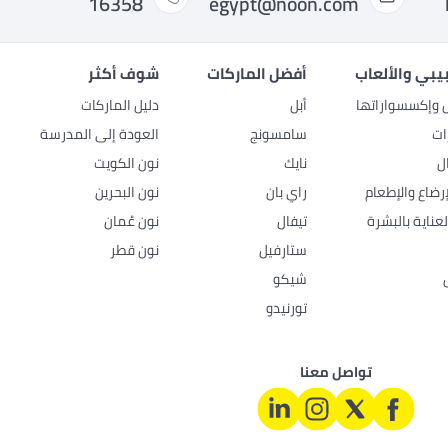
16358
egypt@noon.com
بيبي والألعاب
أفضل الماركات
شوف أكثر
ل وإكسسواراتها
أبل
دليل الماركات
ات
سامسونج
العودة إلى المدرسة
ل
نايك
نون الكويت
رضاع والإطعام
راي بان
نون البحرين
عناية بالبشرة
تيفال
نون عُمان
ستارفيل
نون قطر
شيكو
تورنيدو
تواصل معنا