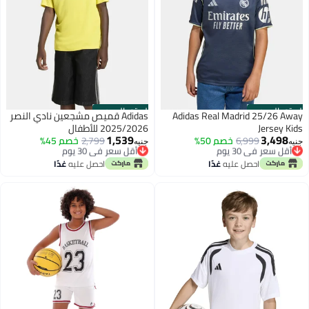
الستور الرسمي
الستور الرسمي
Adidas Real Madrid 25/26 Away
Adidas قميص مشجعين نادي النصر
Jersey Kids
2025/2026 للأطفال
1,539
3,498
أقل سعر في 30 يوم
6,999
خصم 50%
أقل سعر في 30 يوم
2,799
خصم 45%
جنيه
جنيه
توصيل مجاني
توصيل مجاني
أقل سعر في 30 يوم
أقل سعر في 30 يوم
احصل عليه
غدًا
احصل عليه
غدًا