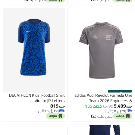
الستور الرسمي
DECATHLON Kids' Football Shirt
adidas Audi Revolut Formula One
Viralto JR Letters
Team 2026 Engineers &
819
5,499
8,499
خصم 35%
Marketing Replica Driver Jersey
جنيه
جنيه
توصيل مجاني
توصيل مجاني
توصيل مجاني
توصيل مجاني
احصل عليه
غدًا