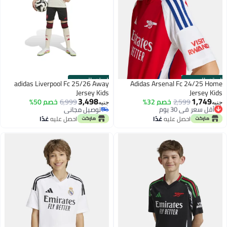
الستور الرسمي
الستور الرسمي
adidas Liverpool Fc 25/26 Away
Adidas Arsenal Fc 24/25 Home
Jersey Kids
Jersey Kids
3,498
1,749
أقل سعر في 30 يوم
2,599
خصم 32%
6,999
خصم 50%
جنيه
جنيه
توصيل مجاني
توصيل مجاني
أقل سعر في 30 يوم
توصيل مجاني
احصل عليه
غدًا
احصل عليه
غدًا