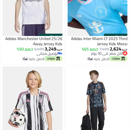
الستور الرسمي
الستور الرسمي
Adidas Manchester United 25/26
Adidas Inter Miami Cf 2025 Third
Away Jersey Kids
Jersey Kids Messi
3,249
2,624
أقل سعر في 30 يوم
7,499
خصم 65%
6,499
خصم 50%
جنيه
جنيه
توصيل مجاني
توصيل مجاني
أقل سعر في 30 يوم
توصيل مجاني
احصل عليه
غدًا
احصل عليه
غدًا