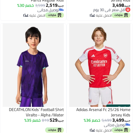
Pants Regular Kids
Jersey Kids
2,519
3,498
أقل سعر في 30 يوم
3,599
خصم 30%
جنيه
جنيه
توصيل مجاني
توصيل مجاني
أقل سعر في 30 يوم
توصيل مجاني
احصل عليه
غدًا
احصل عليه
غدًا
الستور الرسمي
DECATHLON Kids' Football Shirt
Adidas Arsenal Fc 25/26 Home
Viralto - Alpha /Water
Jersey Kids
529
3,499
5,499
خصم 36%
819
خصم 35%
جنيه
جنيه
توصيل مجاني
توصيل مجاني
احصل عليه
غدًا