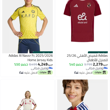
الستور الرسمي
الستور الرسمي
Adidas قميص الأهلي 25/26
Adidas Al Nassr Fc 2025/2026
للمنزل للأطفال
Home Jersey Kids
4,249
2,279
3,799
خصم 40%
8,499
خصم 50%
جنيه
جنيه
توصيل مجاني
توصيل مجاني
توصيل مجاني
توصيل مجاني
احصل عليه
غدًا
احصل عليه
غدًا