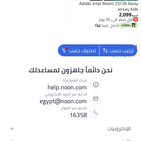
الستور الرسمي
Adidas Inter Miami 25/26 Away
Jersey Kids
2,099
أقل سعر في 30 يوم
جنيه
توصيل مجاني
أقل سعر في 30 يوم
احصل عليه
غدًا
البحث الشائع
ترتيب حسب
تصنيف حسب
ملابس اطفال
نحن دائماً جاهزون لمساعدتك
مركز المساعدة
help.noon.com
الدعم عبر البريد الإلكتروني
egypt@noon.com
الدعم عبر الجوال
16358
الإلكترونيات
الهواتف المتحركة