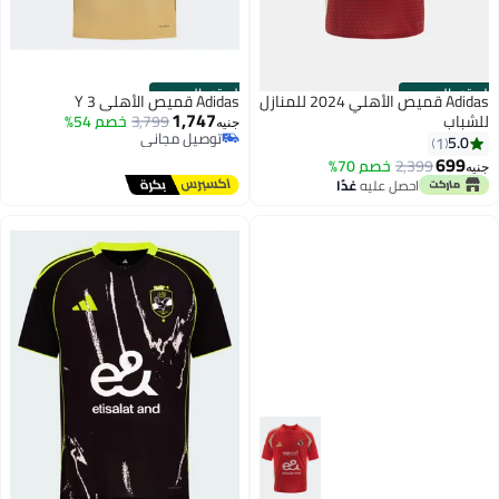
الستور الرسمي
الستور الرسمي
Adidas قميص الأهلي 2024 للمنازل
Adidas قميص الأهلي 3 Y
1,747
للشباب
3,799
خصم 54%
جنيه
توصيل مجاني
5.0
1
توصيل مجاني
699
2,399
خصم 70%
جنيه
احصل عليه
غدًا