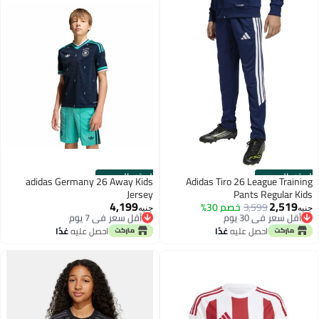
الستور الرسمي
الستور الرسمي
adidas Germany 26 Away Kids
Adidas Tiro 26 League Training
Jersey
Pants Regular Kids
4,199
2,519
أقل سعر في 30 يوم
3,599
خصم 30%
أقل سعر في 7 يوم
جنيه
جنيه
توصيل مجاني
توصيل مجاني
أقل سعر في 30 يوم
أقل سعر في 7 يوم
احصل عليه
غدًا
احصل عليه
غدًا