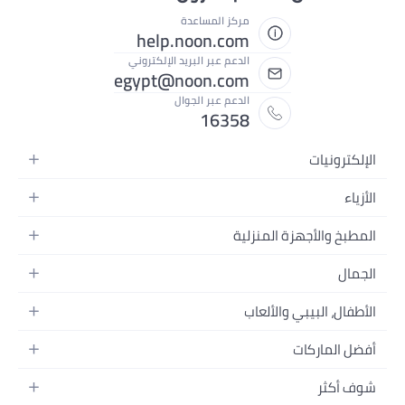
مركز المساعدة
help.noon.com
الدعم عبر البريد الإلكتروني
egypt@noon.com
الدعم عبر الجوال
16358
الإلكترونيات
الهواتف المتحركة
الأزياء
أجهزة التابلت
أزياء نسائية
المطبخ والأجهزة المنزلية
أجهزة الكمبيوتر المحمولة
أزياء رجالية
المطبخ وأدوات الطعام
الأجهزة المنزلية
الجمال
أزياء البنات
مستلزمات السرير
الكاميرات والصور وتسجيل الفيديو
العطور النسائية
أزياء الأولاد
الأطفال، البيبي والألعاب
مستلزمات الحمام
التلفزيونات
عطور الرجال
ساعات يد للرجال
عربات الأطفال وإكسسواراتها
ديكورات المنازل
سماعات الرأس
أفضل الماركات
المكياج
ساعات يد للنساء
مقاعد السيارات
الأجهزة المنزلية
ألعاب الفيديو
أبل
العناية بالشعر
النظارات
شوف أكثر
ملابس الأطفال
الأدوات وتحسين المنزل