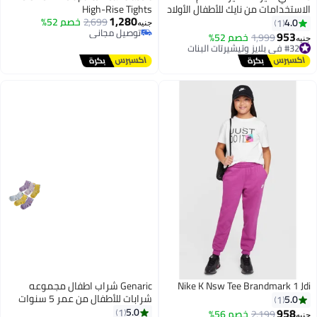
الاستخدامات من نايك للأطفال الأولاد
High-Rise Tights
1,280
بتقنية دراي فيت Hbr
2,699
خصم 52%
4.0
1
جنيه
توصيل مجاني
953
#32 في بلايز وتيشيرتات البنات
1,999
خصم 52%
جنيه
توصيل مجاني
توصيل مجاني
#32 في بلايز وتيشيرتات البنات
Nike K Nsw Tee Brandmark 1 Jdi
Genaric شراب اطفال مجموعه
شرابات للأطفال من عمر 5 سنوات
5.0
1
إلى 10 سنوات ( مجموعه من 6
958
5.0
1
2,199
توصيل مجاني
خصم 56%
جنيه