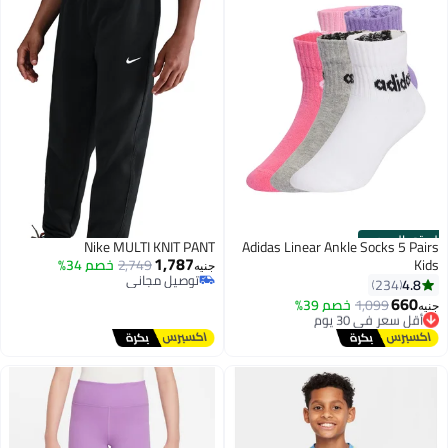
الستور الرسمي
Nike MULTI KNIT PANT
Adidas Linear Ankle Socks 5 Pairs
1,787
Kids
2,749
خصم 34%
جنيه
توصيل مجاني
4.8
234
توصيل مجاني
660
1,099
أقل سعر في 30 يوم
خصم 39%
جنيه
توصيل مجاني
أقل سعر في 30 يوم