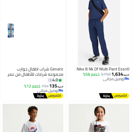
Nike B Nk Df Multi Pant Essntl
Genaric شراب اطفال جوارب
1,634
3,750
خصم 56%
مجموعه شرابات للأطفال من عمر
جنيه
توصيل مجاني
سنتين إلى 5 سنوات ( مجموعه من
4.0
3
توصيل مجاني
6 ازواج )، متوفر بألوان مميزه
135
154
خصم 12%
جنيه
10
توصيل مجاني
توصيل مجاني