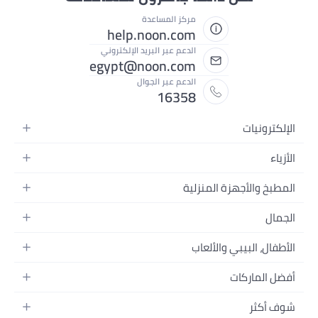
مركز المساعدة
help.noon.com
الدعم عبر البريد الإلكتروني
egypt@noon.com
الدعم عبر الجوال
16358
الإلكترونيات
الهواتف المتحركة
الأزياء
أجهزة التابلت
أزياء نسائية
المطبخ والأجهزة المنزلية
أجهزة الكمبيوتر المحمولة
أزياء رجالية
المطبخ وأدوات الطعام
الأجهزة المنزلية
الجمال
أزياء البنات
مستلزمات السرير
الكاميرات والصور وتسجيل الفيديو
العطور النسائية
أزياء الأولاد
الأطفال، البيبي والألعاب
مستلزمات الحمام
التلفزيونات
عطور الرجال
ساعات يد للرجال
عربات الأطفال وإكسسواراتها
ديكورات المنازل
سماعات الرأس
أفضل الماركات
المكياج
ساعات يد للنساء
مقاعد السيارات
الأجهزة المنزلية
ألعاب الفيديو
أبل
العناية بالشعر
النظارات
شوف أكثر
ملابس الأطفال
الأدوات وتحسين المنزل