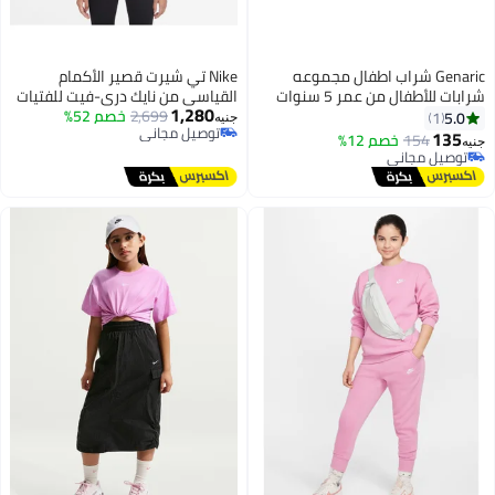
Genaric شراب اطفال مجموعه
Nike تي شيرت قصير الأكمام
شرابات للأطفال من عمر 5 سنوات
القياسي من نايك دري-فيت للفتيات
1,280
إلى 10 سنوات ( مجموعه من 6
2,699
خصم 52%
5.0
1
جنيه
توصيل مجاني
ازواج )، متوفر بألوان مميزه
135
154
خصم 12%
جنيه
8
توصيل مجاني
توصيل مجاني
توصيل مجاني