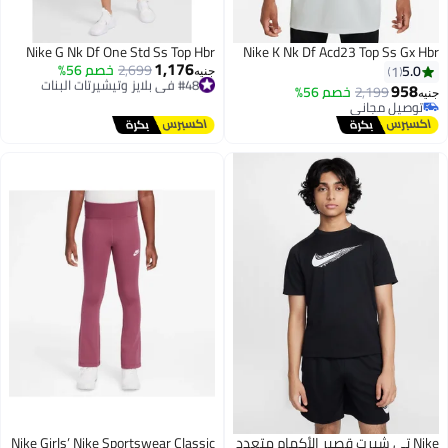
Nike G Nk Df One Std Ss Top Hbr
Nike K Nk Df Acd23 Top Ss Gx Hbr
1,176
#48 في بلايز وتيشيرتات البنات
2,699
خصم 56%
5.0
1
جنيه
توصيل مجاني
958
2,199
خصم 56%
جنيه
#48 في بلايز وتيشيرتات البنات
توصيل مجاني
توصيل مجاني
Nike تي شيرت قصير الأكمام متعدد
Nike Girls’ Nike Sportswear Classic