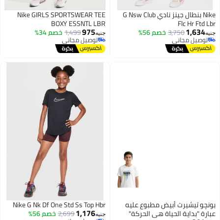
Nike بنطال جينز نادي G Nsw Club
Nike GIRLS SPORTSWEAR TEE
BOXY ESSNTL LBR
Flc Hr Ftd Lbr
975
1,634
3,750
خصم 56%
1,499
خصم 34%
جنيه
جنيه
توصيل مجاني
توصيل مجاني
توصيل مجاني
توصيل مجاني
بونچو تيشيرت أبيض مطبوع عليه
Nike G Nk Df One Std Ss Top Hbr
1,176
عبارة "بداية الحياة هي الحركة"
2,699
خصم 56%
جنيه