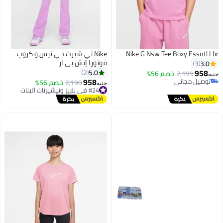
Nike G Nsw Tee Boxy Essntl Lbr
Nike تي شيرت جي نيس و كروپ
فوتورا إتش بي آر
3.0
3
958
5.0
2
2,199
خصم 56%
جنيه
958
توصيل مجاني
#24 في بلايز وتيشيرتات البنات
2,199
خصم 56%
جنيه
توصيل مجاني
توصيل مجاني
#24 في بلايز وتيشيرتات البنات