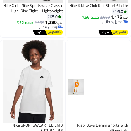
Nike Girls’ Nike Sportswear Classic
Nike K Nsw Club Knit Short 6In Lbr
High-Rise Tight – Lightweight
5.0
1
1,176
5.0
1
2,699
خصم 56%
جنيه
1,280
توصيل مجاني
2,699
خصم 52%
جنيه
توصيل مجاني
توصيل مجاني
توصيل مجاني
Nike SPORTSWEAR TEE EMB
Kiabi Boys Denim shorts with
FUTURA LBR
multi pockets