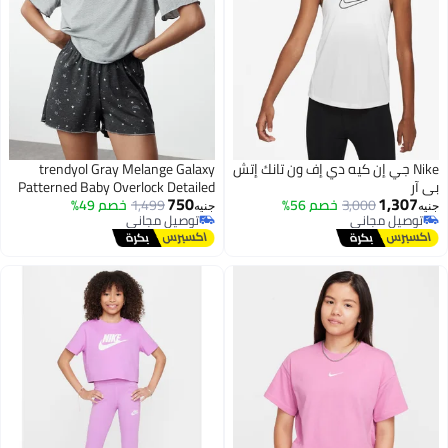
Nike جي إن كيه دي إف ون تانك إتش
trendyol Gray Melange Galaxy
بي آر
Patterned Baby Overlock Detailed
750
1,307
3,000
خصم 56%
1,499
خصم 49%
Shorts Knitted Pajamas Set
جنيه
جنيه
توصيل مجاني
توصيل مجاني
توصيل مجاني
توصيل مجاني