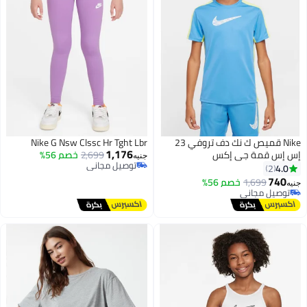
Nike قميص ك نك دف تروفي 23
Nike G Nsw Clssc Hr Tght Lbr
1,176
إس إس قمة جي إكس
2,699
خصم 56%
جنيه
توصيل مجاني
4.0
2
توصيل مجاني
740
1,699
خصم 56%
جنيه
توصيل مجاني
توصيل مجاني