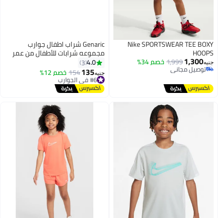
Nike SPORTSWEAR TEE BOXY
Genaric شراب اطفال جوارب
HOOPS
مجموعه شرابات للأطفال من عمر
1,300
1,999
خصم 34%
سنتين إلى 5 سنوات ( مجموعه من
4.0
3
جنيه
توصيل مجاني
6 ازواج )، متوفر بألوان مميزه
135
#6 في الجوارب
154
خصم 12%
جنيه
10
توصيل مجاني
توصيل مجاني
#6 في الجوارب