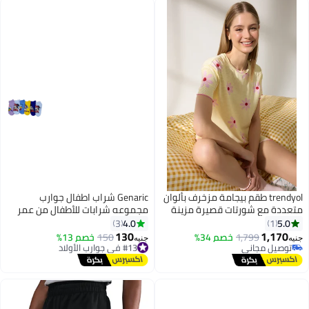
trendyol طقم بيجامة مزخرف بألوان
Genaric شراب اطفال جوارب
متعددة مع شورتات قصيرة مزينة
مجموعه شرابات للأطفال من عمر
بتفاصيل زهور وخطوط للرضع
سنتين إلى 5 سنوات ( مجموعه من
4.0
5.0
3
1
6 ازواج )، متوفر بألوان مميزه
130
1,170
1,799
خصم 34%
#13 في جوارب الأولاد
150
خصم 13%
جنيه
جنيه
10
توصيل مجاني
توصيل مجاني
توصيل مجاني
#13 في جوارب الأولاد