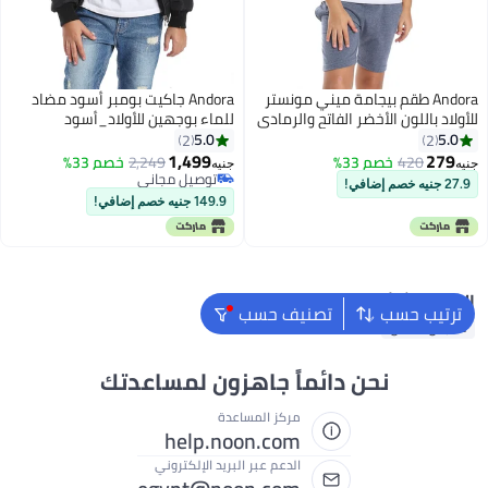
Andora طقم بيجامة ميني مونستر
Andora جاكيت بومبر أسود مضاد
للأولاد باللون الأخضر الفاتح والرمادي
للماء بوجهين للأولاد_أسود
والأبيض متعدد الألوان
5.0
5.0
2
2
1,499
279
420
خصم 33%
2,249
خصم 33%
جنيه
جنيه
3
توصيل مجاني
27.9 جنيه خصم إضافي!
توصيل مجاني
149.9 جنيه خصم إضافي!
البحث الشائع
ترتيب حسب
تصنيف حسب
ملابس اطفال
نحن دائماً جاهزون لمساعدتك
مركز المساعدة
help.noon.com
الدعم عبر البريد الإلكتروني