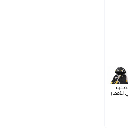
تصميم
 للأمطار