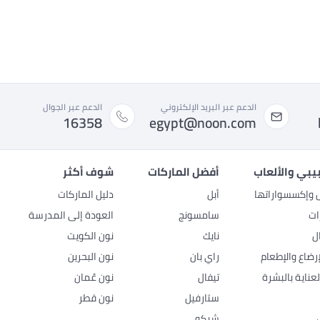
الدعم عبر البريد الإلكتروني
الدعم عبر الجوال
16358
egypt@noon.com
بيبي والألعاب
أفضل الماركات
شوف أكثر
ل وإكسسواراتها
أبل
دليل الماركات
ات
سامسونج
العودة إلى المدرسة
ل
نايك
نون الكويت
رضاع والإطعام
راي بان
نون البحرين
عناية بالبشرة
تيفال
نون عُمان
ستارفيل
نون قطر
شيكو