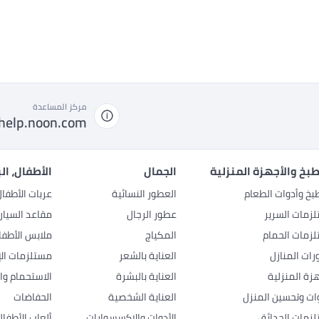
مركز المساعدة
help.noon.com
بخ والأجهزة المنزلية
الجمال
الأطفال، ال
بخ وأدوات الطعام
العطور النسائية
عربات الأطفا
زمات السرير
عطور الرجال
مقاعد السيار
زمات الحمام
المكياج
ملابس الأطفا
رات المنازل
العناية بالشعر
مستلزمات الإ
هزة المنزلية
العناية بالبشرة
الاستحمام وال
وات وتحسين المنزل
العناية الشخصية
الحفاضات
زمات الحدائق
الأدوات والإكسسوارات
ألعاب الأطفال