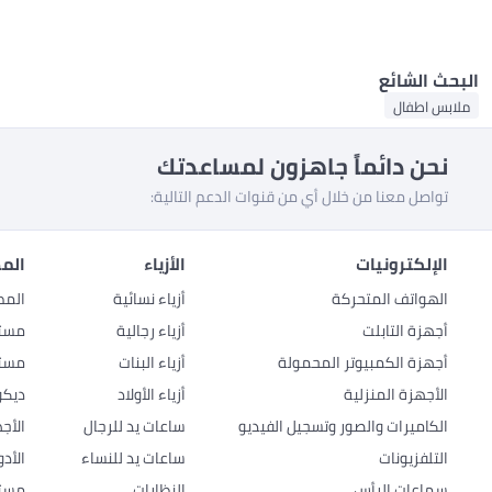
البحث الشائع
ملابس اطفال
نحن دائماً جاهزون لمساعدتك
تواصل معنا من خلال أي من قنوات الدعم التالية:
الإلكترونيات
الأزياء
المط
الهواتف المتحركة
أزياء نسائية
المط
أجهزة التابلت
أزياء رجالية
مستل
أجهزة الكمبيوتر المحمولة
أزياء البنات
مستل
الأجهزة المنزلية
أزياء الأولاد
ديكو
الكاميرات والصور وتسجيل الفيديو
ساعات يد للرجال
الأج
التلفزيونات
ساعات يد للنساء
الأد
سماعات الرأس
النظارات
مستل