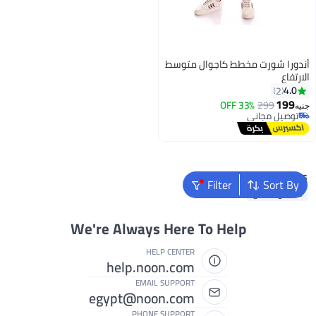
أندورا شورت مخطط كاجوال متوسط
الارتفاع
4.0
2
199
33% OFF
299
جنيه
توصيل مجاني
توصيل مجاني
Popular Searches
Filter
Sort By
ملابس اطفال
We're Always Here To Help
HELP CENTER
help.noon.com
EMAIL SUPPORT
egypt@noon.com
PHONE SUPPORT