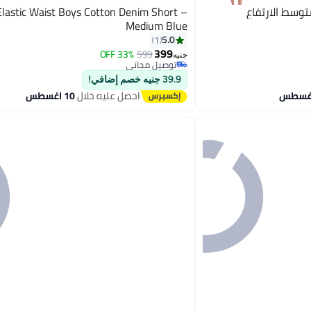
وسط الارتفاع
lastic Waist Boys Cotton Denim Short –
Medium Blue
5.0
1
399
33% OFF
599
3
جنيه
توصيل مجاني
توصيل مجاني
39.9 جنيه خصم إضافي!
احصل عليه خلال
10 اغسطس