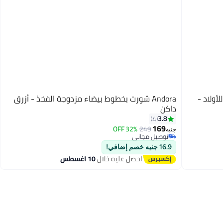
أولاد -
Andora شورت بخطوط بيضاء مزدوجة الفخذ - أزرق
داكن
3.8
4
169
32% OFF
249
7
جنيه
توصيل مجاني
توصيل مجاني
16.9 جنيه خصم إضافي!
احصل عليه خلال
10 اغسطس