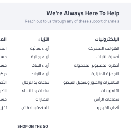
We're Always Here To Help
Reach out to us through any of these support channels
الإلكترونيات
الأزياء
المط
الهواتف المتحركة
أزياء نسائية
المط
أجهزة التابلت
أزياء رجالية
مستل
أجهزة الكمبيوتر المحمولة
أزياء البنات
مستل
الأجهزة المنزلية
أزياء الأولاد
ديكو
الكاميرات والصور وتسجيل الفيديو
ساعات يد للرجال
الأج
التلفزيونات
ساعات يد للنساء
الأد
سماعات الرأس
النظارات
مستل
ألعاب الفيديو
الأمتعة والحقائب
تخزي
SHOP ON THE GO