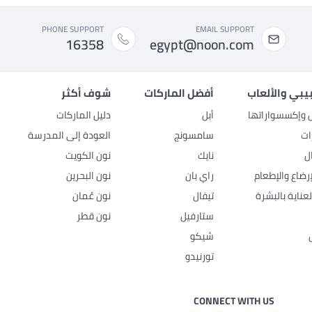
PHONE SUPPORT
EMAIL SUPPORT
16358
egypt@noon.com
بيبي والألعاب
أفضل الماركات
شوف أكثر
ل وإكسسواراتها
أبل
دليل الماركات
ات
سامسونج
العودة إلى المدرسة
ل
نايك
نون الكويت
رضاع والإطعام
راي بان
نون البحرين
عناية بالبشرة
تيفال
نون عُمان
ستارفيل
نون قطر
شيكو
تورنيدو
CONNECT WITH US