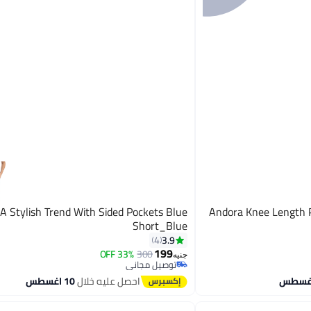
A Stylish Trend With Sided Pockets Blue
Andora Knee Length Pl
Short_Blue
3.9
4
199
33% OFF
300
8
جنيه
توصيل مجاني
توصيل مجاني
احصل عليه خلال
10 اغسطس