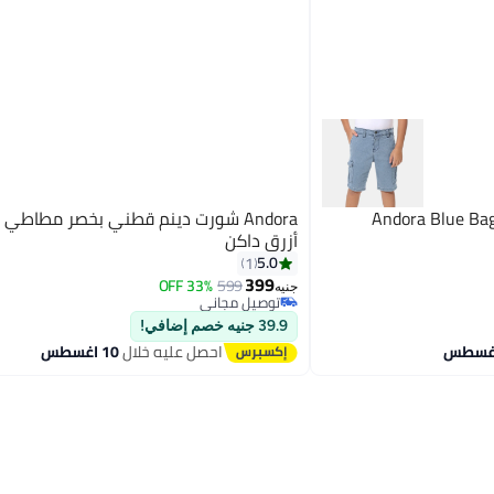
Andora Blue Bag
Andora شورت دينم قطني بخصر مطاطي لل
أزرق داكن
5.0
1
399
33% OFF
599
3
جنيه
توصيل مجاني
توصيل مجاني
39.9 جنيه خصم إضافي!
احصل عليه خلال
10 اغسطس