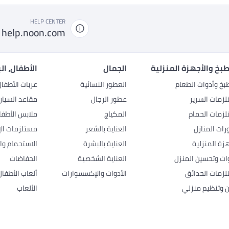
HELP CENTER
help.noon.com
بخ والأجهزة المنزلية
الجمال
الأطفال، ال
بخ وأدوات الطعام
العطور النسائية
عربات الأطفا
زمات السرير
عطور الرجال
مقاعد السيار
زمات الحمام
المكياج
ملابس الأطفا
رات المنازل
العناية بالشعر
مستلزمات الإ
هزة المنزلية
العناية بالبشرة
الاستحمام وال
وات وتحسين المنزل
العناية الشخصية
الحفاضات
زمات الحدائق
الأدوات والإكسسوارات
ألعاب الأطفال
ن وتنظيم منزلي
الألعاب