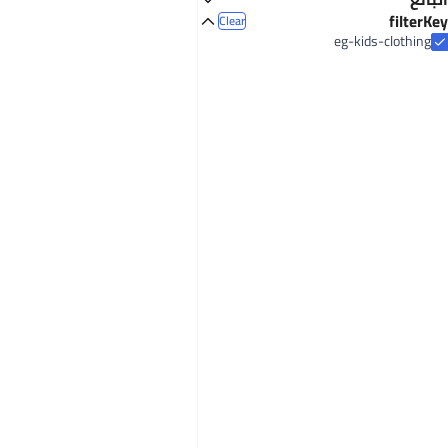
King Tut Company for Readymade Garments and Furniture Industry LLC
filterKey
Clear
eg-kids-clothing