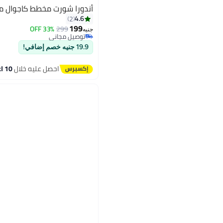
أندورا شورت مخطط كاجوال مت
4.6
2
199
33% OFF
299
جنيه
توصيل مجاني
توصيل مجاني
19.9 جنيه خصم إضافي!
احصل عليه خلال
10 اغسطس