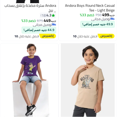
Andora Boys Round Neck Casual
Andora سترة مضخة بإغلاق بسحاب
Tee - Light Beige
_ بيج
499
750
خصم 33%
4.3
18
جنيه
توصيل مجاني
449
675
خصم 33%
جنيه
9
توصيل مجاني
توصيل مجاني
49.9 جنيه خصم إضافي!
توصيل مجاني
44.9 جنيه خصم إضافي!
احصل عليه خلال
10
احصل عليه خلال
10
اغسطس
اغسطس