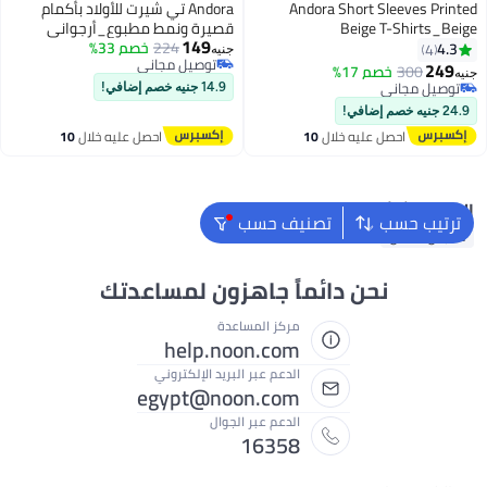
Andora Short Sleeves Printed
Andora تي شيرت للأولاد بأكمام
Beige T-Shirts_Beige
قصيرة ونمط مطبوع_أرجواني
149
224
خصم 33%
4.3
4
جنيه
توصيل مجاني
249
300
خصم 17%
جنيه
8
10
توصيل مجاني
توصيل مجاني
14.9 جنيه خصم إضافي!
توصيل مجاني
24.9 جنيه خصم إضافي!
احصل عليه خلال
10
احصل عليه خلال
10
اغسطس
اغسطس
البحث الشائع
ترتيب حسب
تصنيف حسب
ملابس اطفال
نحن دائماً جاهزون لمساعدتك
مركز المساعدة
help.noon.com
الدعم عبر البريد الإلكتروني
egypt@noon.com
الدعم عبر الجوال
16358