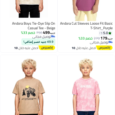
Andora Boys Tie-Dye Slip On
Andora Cut Sleeves Loose Fit Basic
Casual Tee - Beige
T-Shirt_Purple
499
750
خصم 33%
5.0
1
جنيه
توصيل مجاني
179
270
خصم 33%
جنيه
6
15
توصيل مجاني
توصيل مجاني
49.9 جنيه خصم إضافي!
توصيل مجاني
احصل عليه خلال
10
احصل عليه خلال
10
اغسطس
اغسطس