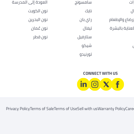
ات
سامسونج
العودة إلى المدرسة
ل
نايك
نون الكويت
رضاع والإطعام
راي بان
نون البحرين
عناية بالبشرة
تيفال
نون عُمان
ستارفيل
نون قطر
شيكو
تورنيدو
CONNECT WITH US
Privacy Policy
Terms of Sale
Terms of Use
Sell with us
Warranty Policy
Care