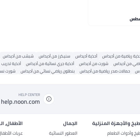
ذية رياضية من أديداس
أحذية أديداس
سنيكرز من أديداس
شبشب من أديداس
ضي من أديداس
شورت من أديداس
أحذية جري نسائية من أديداس
أحذية تدريب 
اس
حمالات صدر رياضية من أديداس
بنطلون رياضي نسائي من أديداس
شورت نسا
HELP CENTER
help.noon.com
بخ والأجهزة المنزلية
الجمال
الأطفال، ال
بخ وأدوات الطعام
العطور النسائية
عربات الأطفا