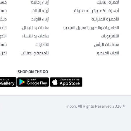
أجهزة التابلت
أزياء رجالية
مستل
أجهزة الكمبيوتر المحمولة
أزياء البنات
مستل
الأجهزة المنزلية
أزياء الأولاد
ديكو
الكاميرات والصور وتسجيل الفيديو
ساعات يد للرجال
الأج
التلفزيونات
ساعات يد للنساء
الأد
سماعات الرأس
النظارات
مستل
ألعاب الفيديو
الأمتعة والحقائب
تخزي
SHOP ON THE GO
© 2026 noon. All Rights Reserved