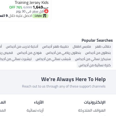
Training Jersey Kids
1,649
76% OFF
6,999
جنيه
أقل سعر في 30 يوم
توصيل مجاني
احصل عليه خلال
9 اغسطس
أقل سعر في 30 يوم
Popular Searches
حقائب ظهر
ملابس اطفال
حقيبة ظهر أديداس
أحذية تدريب من أديداس
أح
بنطلون من أديداس
بنطلون رياضي من أديداس
هودي من أديداس
قميص ريا
سنيكرز نسائي من أديداس
شبشب نسائي من أديداس
تيشيرت نسائي من أديد
كنزة نسائية من أديداس
We're Always Here To Help
Reach out to us through any of these support channels
الإلكترونيات
الأزياء
المط
الهواتف المتحركة
أزياء نسائية
المط