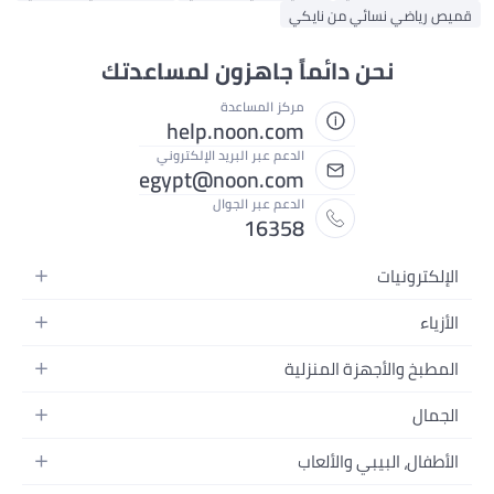
قميص رياضي نسائي من نايكي
نحن دائماً جاهزون لمساعدتك
مركز المساعدة
help.noon.com
الدعم عبر البريد الإلكتروني
egypt@noon.com
الدعم عبر الجوال
16358
الإلكترونيات
الهواتف المتحركة
الأزياء
أجهزة التابلت
أزياء نسائية
المطبخ والأجهزة المنزلية
أجهزة الكمبيوتر المحمولة
أزياء رجالية
المطبخ وأدوات الطعام
الأجهزة المنزلية
الجمال
أزياء البنات
مستلزمات السرير
الكاميرات والصور وتسجيل الفيديو
العطور النسائية
أزياء الأولاد
الأطفال، البيبي والألعاب
مستلزمات الحمام
التلفزيونات
عطور الرجال
ساعات يد للرجال