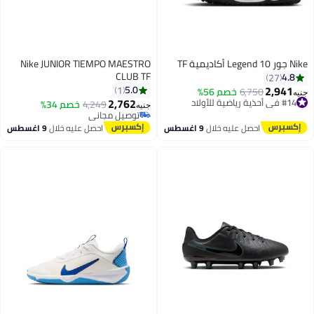
Nike جور Legend 10 أكاديمية TF
Nike JUNIOR TIEMPO MAESTRO
CLUB TF
4.8
27
2,941
5.0
1
6,750
خصم 56%
جنيه
#14 في أحذية رياضية للأولاد
2,762
4,249
خصم 34%
توصيل مجاني
جنيه
توصيل مجاني
#14 في أحذية رياضية للأولاد
بتخلّص بسرعة
احصل عليه خلال
9 اغسطس
احصل عليه خلال
9 اغسطس
توصيل مجاني