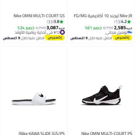
Nike JR ليجند 10 أكاديمية FG/MG
Nike OMNI MULTI-COURT GS
3.8
4.2
33
13
3,087
2,585
6,750
خصم 61%
4,749
خصم 34%
جنيه
جنيه
#12 في أحذية رياضية للأولاد
توصيل مجاني
توصيل مجاني
توصيل مجاني
احصل عليه خلال
9 اغسطس
احصل عليه خلال
9 اغسطس
#12 في أحذية رياضية للأولاد
Nike KAWA SLIDE (GS/PS)
Nike OMNI MULTI-COURT PS