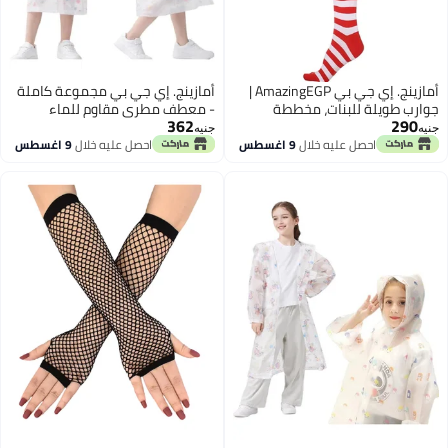
أمازينج. إي جي بي AmazingEGP |
أمازينج. إي جي بي مجموعة كاملة
جوارب طويلة للبنات، مخططة
- معطف مطري مقاوم للماء
362
290
باللونين الأحمر والأخضر، مصنوعة
للأطفال مع غطاء رأس، بتصميم
جنيه
جنيه
من مزيج القطن، بطول فوق الركبة
كرتوني، مصنوع من البوليستر، مزود
احصل عليه خلال
9 اغسطس
احصل عليه خلال
9 اغسطس
بشرائط عاكسة، وسحاب وإغلاق
فيلكرو، مناسب للفتيات، للاستخدام
المدرسي والخارجي