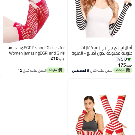
أمازينج. إي جي بي زوج قفازات
amazing.EGP Fishnet Gloves for
طويلة محبوكة بدون اصابع - العبوة
Women |amazingEGP| and Girls
210
- قفاز مع فتحة للابهام لتدفئة الذراع
Long Mesh Fingerless Gloves In
5.0
4
جنيه
للنساء والفتيات
Theme Party Costume Accessories
175
جنيه
احصل عليه خلال
9 اغسطس
احصل عليه خلال
12
اغسطس