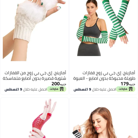
أمازينج. إي جي بي زوج قفازات
أمازينج. إي جي بي زوج من القفازات
طويلة محبوكة بدون اصابع - العبوة
شتوية قصيرة بدون أصابع متماسكة
200
179
- قفاز مع فتحة للابهام لتدفئة الذراع
- قفازات لثقب الإبهام لتدفئة الذراع
جنيه
جنيه
للنساء والفتيات
للنساء والفتيات
احصل عليه خلال
9 اغسطس
احصل عليه خلال
9 اغسطس