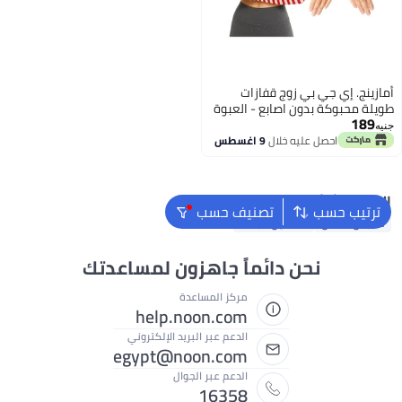
أمازينج. إي جي بي زوج قفازات
طويلة محبوكة بدون اصابع - العبوة
189
- قفاز مع فتحة للابهام لتدفئة الذراع
جنيه
للنساء والفتيات
احصل عليه خلال
9 اغسطس
البحث الشائع
ترتيب حسب
تصنيف حسب
ملابس اطفال
فساتين للبنات
نحن دائماً جاهزون لمساعدتك
مركز المساعدة
help.noon.com
الدعم عبر البريد الإلكتروني
egypt@noon.com
الدعم عبر الجوال
16358