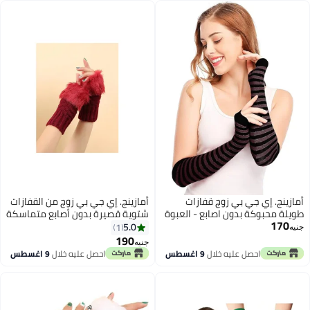
أمازينج. إي جي بي زوج قفازات
أمازينج. إي جي بي زوج من القفازات
طويلة محبوكة بدون اصابع - العبوة
شتوية قصيرة بدون أصابع متماسكة
170
- قفاز مع فتحة للابهام لتدفئة الذراع
-THE PACK- قفازات لثقب الإبهام
5.0
1
جنيه
للنساء والفتيات
لتدفئة الذراع للنساء والفتيات
190
جنيه
احصل عليه خلال
9 اغسطس
احصل عليه خلال
9 اغسطس