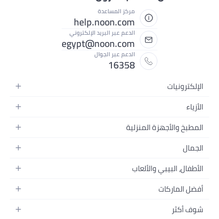
مركز المساعدة
help.noon.com
الدعم عبر البريد الإلكتروني
egypt@noon.com
الدعم عبر الجوال
16358
الإلكترونيات
الهواتف المتحركة
الأزياء
أجهزة التابلت
أزياء نسائية
المطبخ والأجهزة المنزلية
أجهزة الكمبيوتر المحمولة
أزياء رجالية
المطبخ وأدوات الطعام
الأجهزة المنزلية
الجمال
أزياء البنات
مستلزمات السرير
الكاميرات والصور وتسجيل الفيديو
العطور النسائية
أزياء الأولاد
الأطفال، البيبي والألعاب
مستلزمات الحمام
التلفزيونات
عطور الرجال
ساعات يد للرجال
عربات الأطفال وإكسسواراتها
ديكورات المنازل
سماعات الرأس
أفضل الماركات
المكياج
ساعات يد للنساء
مقاعد السيارات
الأجهزة المنزلية
ألعاب الفيديو
أبل
العناية بالشعر
النظارات
شوف أكثر
ملابس الأطفال
الأدوات وتحسين المنزل