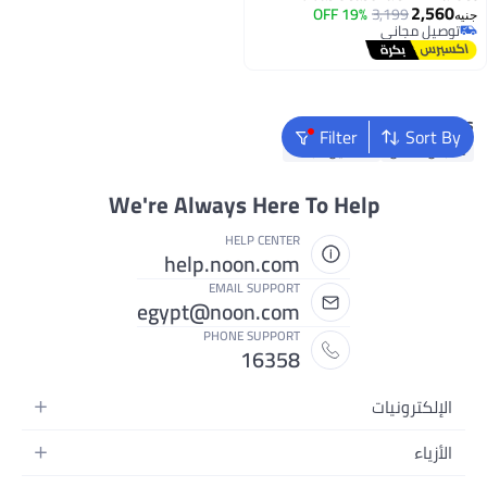
2,560
19% OFF
3,199
جنيه
توصيل مجاني
توصيل مجاني
Popular Searches
Filter
Sort By
ملابس اطفال
فساتين للبنات
We're Always Here To Help
HELP CENTER
help.noon.com
EMAIL SUPPORT
egypt@noon.com
PHONE SUPPORT
16358
الإلكترونيات
الهواتف المتحركة
الأزياء
أجهزة التابلت