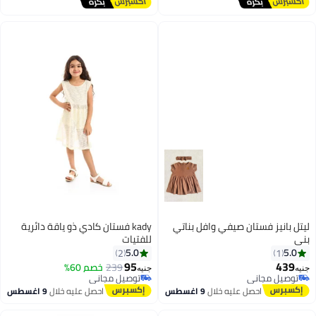
أقل سعر في 30 يوم
ليتل بانيز فستان صيفي وافل بناتي
kady فستان كادي ذو ياقة دائرية
بني
للفتيات
5.0
5.0
2
1
95
439
239
خصم 60%
جنيه
جنيه
توصيل مجاني
توصيل مجاني
توصيل مجاني
توصيل مجاني
احصل عليه خلال
9 اغسطس
احصل عليه خلال
9 اغسطس