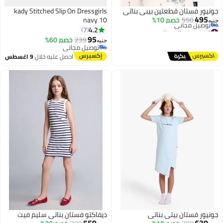
جونيور فستان قطعتين بيبي بناتي
kady Stitched Slip On Dressgirls
495
550
خصم 10%
navy 10
جنيه
#6 في فساتين بنات
4.2
7
أقل سعر في 30 يوم
95
239
خصم 60%
جنيه
توصيل مجاني
توصيل مجاني
#6 في فساتين بنات
توصيل مجاني
احصل عليه خلال
9 اغسطس
جونيور فستان بيتي بناتي
ديفاكتو فستان بناتي سليم فيت