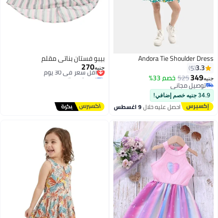
Andora Tie Shoulder Dress
بيبو فستان بناتي مقلم
270
أقل سعر في 30 يوم
3.3
5
جنيه
توصيل مجاني
349
525
خصم 33%
جنيه
أقل سعر في 30 يوم
توصيل مجاني
2
توصيل مجاني
34.9 جنيه خصم إضافي!
احصل عليه خلال
9 اغسطس