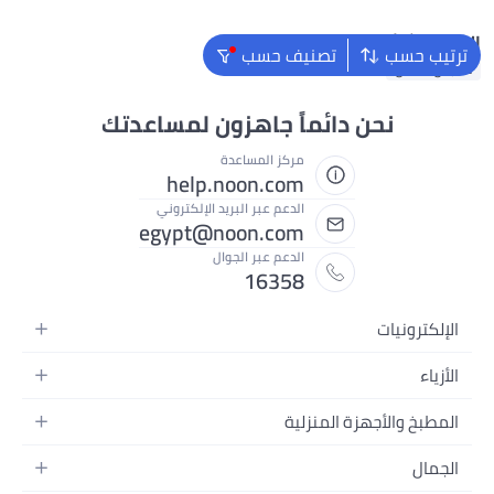
البحث الشائع
ترتيب حسب
تصنيف حسب
ملابس اطفال
نحن دائماً جاهزون لمساعدتك
مركز المساعدة
help.noon.com
الدعم عبر البريد الإلكتروني
egypt@noon.com
الدعم عبر الجوال
16358
الإلكترونيات
الهواتف المتحركة
الأزياء
أجهزة التابلت
أزياء نسائية
المطبخ والأجهزة المنزلية
أجهزة الكمبيوتر المحمولة
أزياء رجالية
المطبخ وأدوات الطعام
الأجهزة المنزلية
الجمال
أزياء البنات
مستلزمات السرير