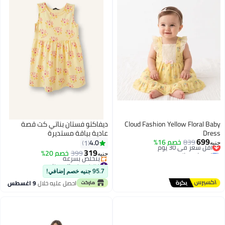
Cloud Fashion Yellow Floral Baby
ديفاكتو فستان بناتي كت قصة
Dress
عادية بياقة مستديرة
699
839
أقل سعر في 30 يوم
خصم 16%
4.0
1
جنيه
توصيل مجاني
319
399
خصم 20%
جنيه
أقل سعر في 30 يوم
#1 في فساتين بنات
أقل سعر في 30 يوم
95.7 جنيه خصم إضافي!
بتخلّص بسرعة
احصل عليه خلال
9 اغسطس
#1 في فساتين بنات