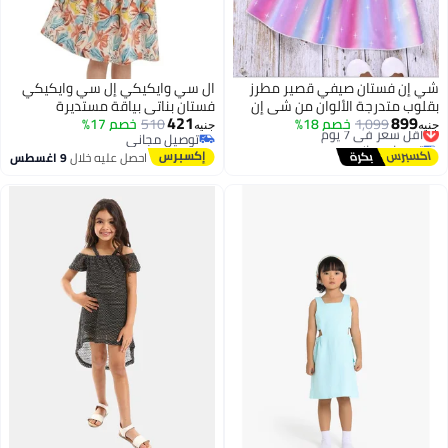
شي إن فستان صيفي قصير مطرز
ال سي وايكيكي إل سي وايكيكي
بقلوب متدرجة الألوان من شي إن
فستان بناتي بياقة مستديرة
421
899
1,099
أقل سعر في 7 يوم
خصم 18%
للفتيات الصغيرات، مناسب للعطلات
510
خصم 17%
ومنقوش – مقاس من 5 إلى 6
جنيه
جنيه
توصيل مجاني
توصيل مجاني
الصيفية.
سنوات (قطعة واحدة)
أقل سعر في 7 يوم
توصيل مجاني
احصل عليه خلال
9 اغسطس