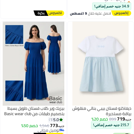
بتخلّص بسرعة
توصيل مجاني
34.9 جنيه خصم إضافي!
احصل عليه خلال
9 اغسطس
ديفاكتو فستان بيبي بناتي منقوش
بيزيك وير كلاب فستان طويل بسيط
بياقة مستديرة
بتصميم طبقات من Basic wear club
719
899
خصم 20%
5.0
1
جنيه
773
1,546
خصم 50%
215.7 جنيه خصم إضافي!
جنيه
توصيل مجاني