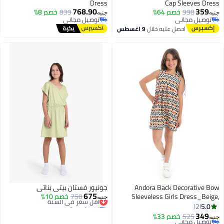
Dress
Cap Sleeves Dress
768.90
359
998
خصم 64%
839
خصم 8%
جنيه
جنيه
توصيل مجاني
توصيل مجاني
توصيل مجاني
توصيل مجاني
احصل عليه خلال
9 اغسطس
Andora Back Decorative Bow
جونيور فستان بيتي بناتي
675
Sleeveless Girls Dress_Beige,
750
خصم 10%
أقل سعر في السنة
جنيه
توصيل مجاني
Orange and Navy Blue
5.0
2
أقل سعر في السنة
349
525
توصيل مجاني
خصم 33%
جنيه
3