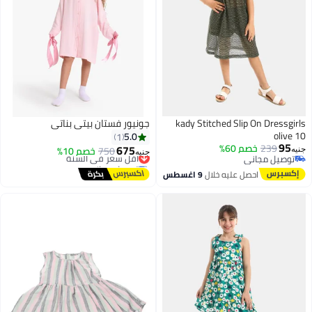
kady Stitched Slip On Dressgirls
جونيور فستان بيتي بناتي
olive 10
5.0
1
95
239
خصم 60%
675
750
خصم 10%
أقل سعر في السنة
جنيه
جنيه
توصيل مجاني
توصيل مجاني
توصيل مجاني
أقل سعر في السنة
احصل عليه خلال
9 اغسطس