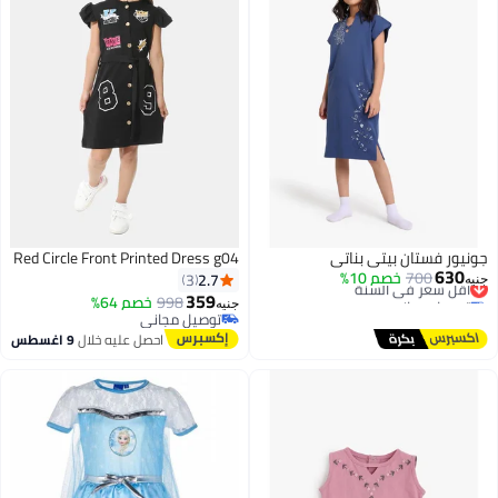
جونيور فستان بيتي بناتي
Red Circle Front Printed Dress g04
630
700
خصم 10%
أقل سعر في السنة
2.7
3
جنيه
توصيل مجاني
359
998
خصم 64%
جنيه
أقل سعر في السنة
توصيل مجاني
توصيل مجاني
احصل عليه خلال
9 اغسطس