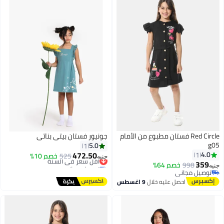
Red Circle فستان مطبوع من الأمام
جونيور فستان بيتي بناتي
g05
5.0
1
472.50
4.0
1
525
أقل سعر في السنة
خصم 10%
جنيه
359
توصيل مجاني
998
خصم 64%
جنيه
أقل سعر في السنة
توصيل مجاني
توصيل مجاني
احصل عليه خلال
9 اغسطس