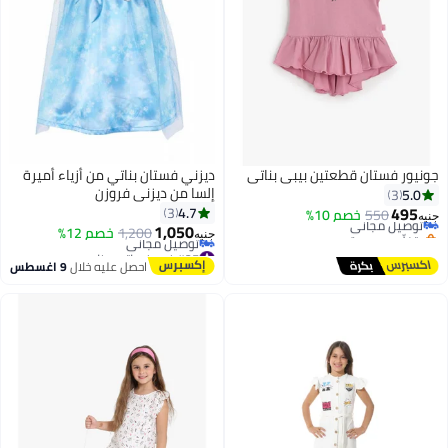
جونيور فستان قطعتين بيبي بناتي
ديزني فستان بناتي من أزياء أميرة
#16 في فساتين بنات
إلسا من ديزني فروزن
5.0
3
أقل سعر في السنة
495
4.7
3
550
توصيل مجاني
خصم 10%
جنيه
1,050
بتخلّص بسرعة
1,200
خصم 12%
جنيه
#16 في فساتين بنات
#25 في فساتين بنات
أقل سعر في 30 يوم
احصل عليه خلال
9 اغسطس
توصيل مجاني
#25 في فساتين بنات