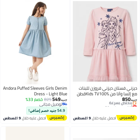
ديزني فستان ديزني فروزن للبنات
Andora Puffed Sleeves Girls Denim
مع إلسا وآنا من Kids TV100%قطن
Dress - Light Blue
549
850
825
خصم 33%
جنيه
جنيه
أقل سعر في 30 يوم
توصيل مجاني
3
توصيل مجاني
توصيل مجاني
54.9 جنيه خصم إضافي!
بتخلّص بسرعة
احصل عليه خلال
9 اغسطس
احصل عليه خلال
9 اغسطس
أقل سعر في 30 يوم