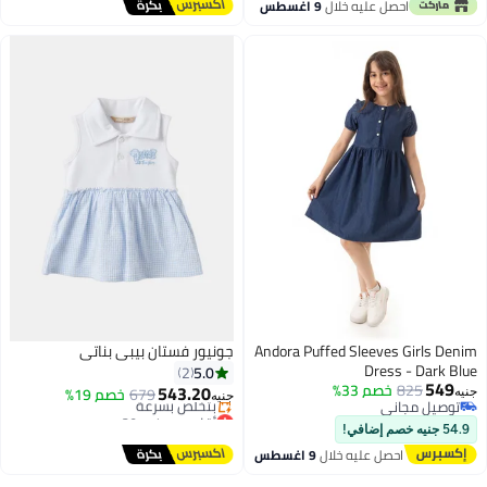
توصيل مجاني
احصل عليه خلال
9 اغسطس
Andora Puffed Sleeves Girls Denim
جونيور فستان بيبي بناتي
Dress - Dark Blue
5.0
2
549
825
خصم 33%
543.20
679
خصم 19%
جنيه
جنيه
توصيل مجاني
أقل سعر في 30 يوم
3
توصيل مجاني
توصيل مجاني
54.9 جنيه خصم إضافي!
بتخلّص بسرعة
احصل عليه خلال
9 اغسطس
أقل سعر في 30 يوم