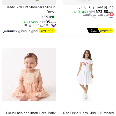
جونيور فستان بيتي بناتي
Kady Girls Off Shoulders Slip On
472.50
525
أقل سعر في السنة
خصم 10%
Dress
جنيه
توصيل مجاني
5.0
2
أقل سعر في السنة
95
#19 في فساتين بنات
239
خصم 60%
جنيه
توصيل مجاني
#19 في فساتين بنات
احصل عليه خلال
9 اغسطس
Cloud Fashion Simon Floral Baby
Red Circle "Baby Girls 99" Printed