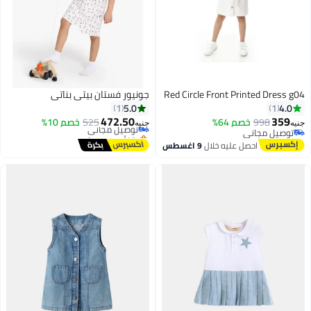
Red Circle Front Printed Dress g04
جونيور فستان بيتي بناتي
#30 في فساتين بنات
5.0
4.0
1
1
أقل سعر في السنة
472.50
359
998
خصم 64%
توصيل مجاني
525
خصم 10%
جنيه
جنيه
توصيل مجاني
بتخلّص بسرعة
توصيل مجاني
#30 في فساتين بنات
احصل عليه خلال
9 اغسطس