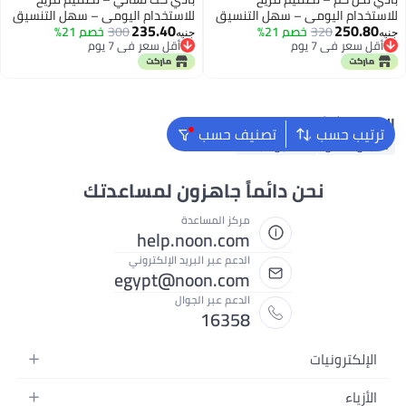
للاستخدام اليومي – سهل التنسيق
للاستخدام اليومي – سهل التنسيق
235.40
250.80
320
مع مختلف الإطلالات AM
خصم 21%
300
مع مختلف الإطلالات AM
خصم 21%
جنيه
جنيه
أقل سعر في 7 يوم
أقل سعر في 7 يوم
أقل سعر في 7 يوم
أقل سعر في 7 يوم
البحث الشائع
ترتيب حسب
تصنيف حسب
ملابس اطفال
فساتين للبنات
نحن دائماً جاهزون لمساعدتك
مركز المساعدة
help.noon.com
الدعم عبر البريد الإلكتروني
egypt@noon.com
الدعم عبر الجوال
16358
الإلكترونيات
الهواتف المتحركة
الأزياء