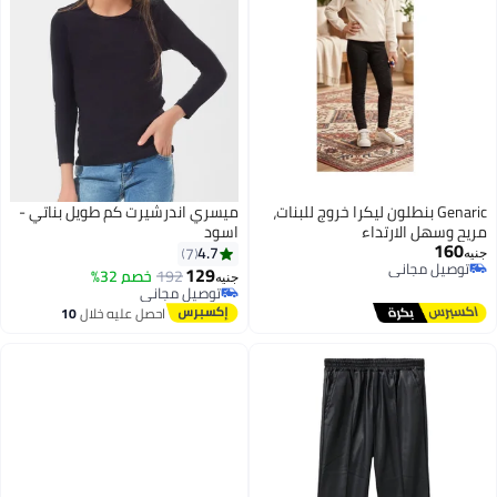
Genaric بنطلون ليكرا خروج للبنات،
ميسري اندرشيرت كم طويل بناتي -
مريح وسهل الارتداء
اسود
160
4.7
7
جنيه
توصيل مجاني
129
192
خصم 32%
جنيه
3
توصيل مجاني
توصيل مجاني
توصيل مجاني
احصل عليه خلال
10
اغسطس