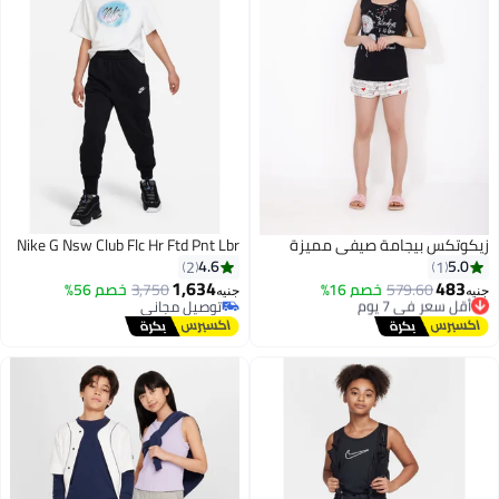
زيكوتكس بيجامة صيفي مميزة
Nike G Nsw Club Flc Hr Ftd Pnt Lbr
4.6
5.0
2
1
1,634
483
أقل سعر في 7 يوم
579.60
خصم 16%
3,750
خصم 56%
جنيه
جنيه
توصيل مجاني
توصيل مجاني
أقل سعر في 7 يوم
توصيل مجاني