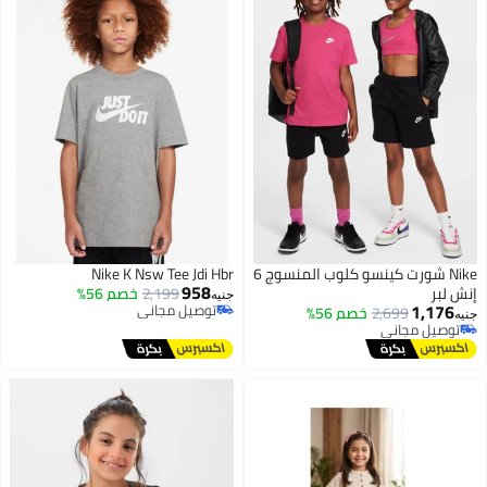
Nike شورت كينسو كلوب المنسوج 6
Nike K Nsw Tee Jdi Hbr
958
إنش لبر
2,199
خصم 56%
جنيه
1,176
توصيل مجاني
2,699
خصم 56%
جنيه
توصيل مجاني
توصيل مجاني
توصيل مجاني