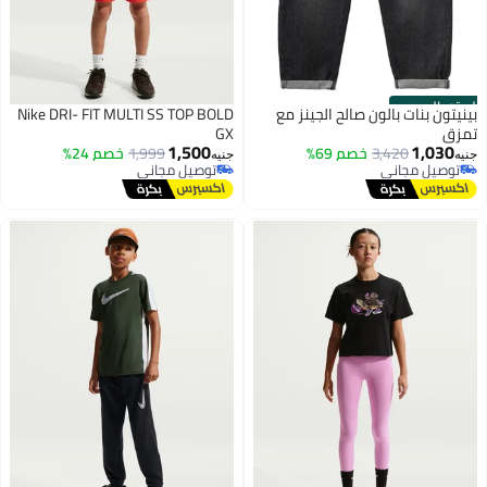
الستور الرسمي
بينيتون بنات بالون صالح الجينز مع
Nike DRI- FIT MULTI SS TOP BOLD
تمزق
GX
1,500
1,030
3,420
خصم 69%
1,999
خصم 24%
جنيه
جنيه
توصيل مجاني
توصيل مجاني
توصيل مجاني
توصيل مجاني