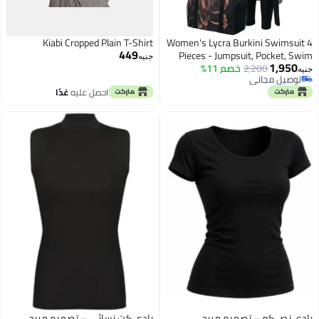
Kiabi Cropped Plain T-Shirt
Women's Lycra Burkini Swimsuit 4
449
Pieces - Jumpsuit, Pocket, Swim
جنيه
1,950
2,200
خصم 11%
Cover-up, Turban and Bag for
جنيه
توصيل مجاني
Beach and Swimming Pools
توصيل مجاني
احصل عليه
غدًا
(WL15)
بادي نص كم – تصميم مريح
بادي كت نسائي – تصميم مريح