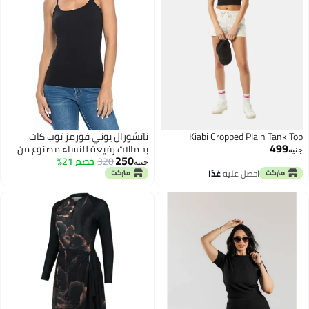
Kiabi Cropped Plain Tank Top
ناتشورال يوني فورمز توب كات
499
بحمالات رفيعة للنساء مصنوع من
جنيه
250
320
خصم 21%
القطن القابل للتمدد وجيد التهوية
جنيه
احصل عليه
غدًا