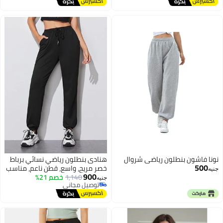
نونا فاشون بنطلون رياضي شروال
هنادى بنطلون رياضي نسائي برباط
500
خصر مريح، واسع، قطن ناعم، مناسب
جنيه
900
1,140
خصم 21%
للرياضة والكاجوال للبنات والنساء
جنيه
توصيل مجاني
توصيل مجاني