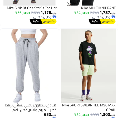
Nike G Nk Df One Std Ss Top Hbr
Nike MULTI KNIT PANT
1,176
1,787
2,749
خصم 34%
2,699
خصم 56%
جنيه
جنيه
توصيل مجاني
توصيل مجاني
توصيل مجاني
توصيل مجاني
Nike SPORTSWEAR TEE M90 MAX
هنادى بنطلون رياضي نسائي برباط
GRAIL
خصر – مريح، واسع، قطن ناعم،
650
1,300
1,999
خصم 34%
مناسب للرياضة والكاجوال للبنات
جنيه
جنيه