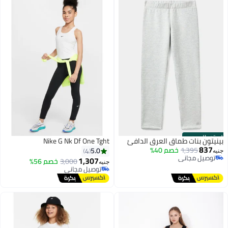
الستور الرسمي
بينيتون بنات طماق العرق الدافئ
Nike G Nk Df One Tght
837
1,395
خصم 40%
5.0
4
جنيه
توصيل مجاني
1,307
3,000
خصم 56%
جنيه
توصيل مجاني
توصيل مجاني
توصيل مجاني