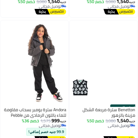
1,540
1,540
3,080
خصم 50%
3,080
خصم 50%
جنيه
جنيه
توصيل مجاني
توصيل مجاني
توصيل مجاني
توصيل مجاني
الستور الرسمي
Benetton سترة مربعة الشكل
Andora سترة بومبر بسحاب مقاومة
مزينة بالزهور
للماء باللون الرمادي من Pebble
999
1,540
3,080
خصم 50%
Grey
1,575
خصم 36%
جنيه
جنيه
توصيل مجاني
توصيل مجاني
توصيل مجاني
توصيل مجاني
99.9 جنيه خصم إضافي!