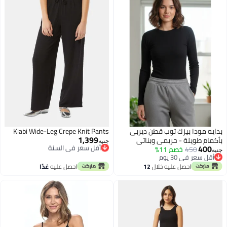
بدايه مودا بيزك توب قطن ديربى
Kiabi Wide-Leg Crepe Knit Pants
1,399
بأكمام طويلة - حريمى وبناتى
أقل سعر في السنة
جنيه
400
توصيل مجاني
450
خصم 11%
جنيه
أقل سعر في السنة
أقل سعر في 30 يوم
أقل سعر في 30 يوم
احصل عليه خلال
12
احصل عليه
غدًا
اغسطس