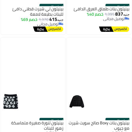
الستور الرسمي
الستور الرسمي
بينيتون بنات طماق العرق الدافئ
بينيتون تي شيرت قطني دافئ
837
1,395
خصم 40%
للبنات بطبعة لامعة
جنيه
415
توصيل مجاني
1,370
خصم 69%
جنيه
توصيل مجاني
توصيل مجاني
توصيل مجاني
الستور الرسمي
الستور الرسمي
بينيتون بنات Boxy صالح سويت شيرت
بينيتون تنورة صغيرة متماسكة
مع جيوب
زهور للبنات