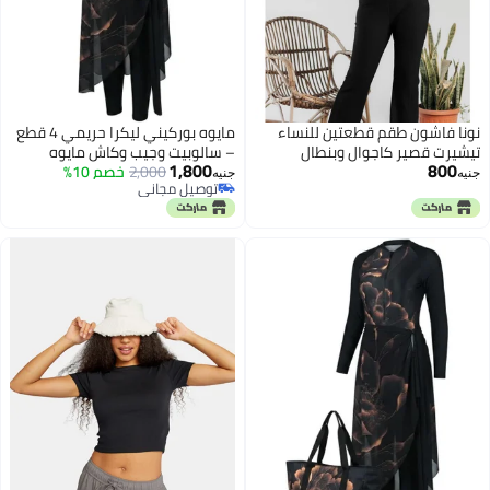
نونا فاشون طقم قطعتين للنساء
مايوه بوركيني ليكرا حريمي 4 قطع
تيشيرت قصير كاجوال وبنطال
– سالوبيت وجيب وكاش مايوه
1,800
800
فضفاض بتصميم رياضي متميز لون
2,000
خصم 10%
وتربون بخامة مرنة وسريعة الجفاف
جنيه
جنيه
توصيل مجاني
اسود خامه كوريشه ليكرا مستورد
للشاطئ وحمامات السباحة (WL15)
توصيل مجاني