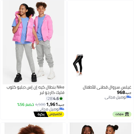
غيلس سروال قطني للأطفال
Nike بنطال كيه إن إس دبليو كلوب
968
فليك كارجو لبر
جنيه
توصيل مجاني
4.6
28
توصيل مجاني
1,961
4,500
خصم 56%
جنيه
توصيل مجاني
توصيل مجاني