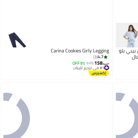
بيبي بلو
Carina Cookies Girly Legging
ال
4.7
3
158
9% OFF
175
#1 في ليجنز للبنات
جنيه
توصيل مجاني
#1 في ليجنز للبنات