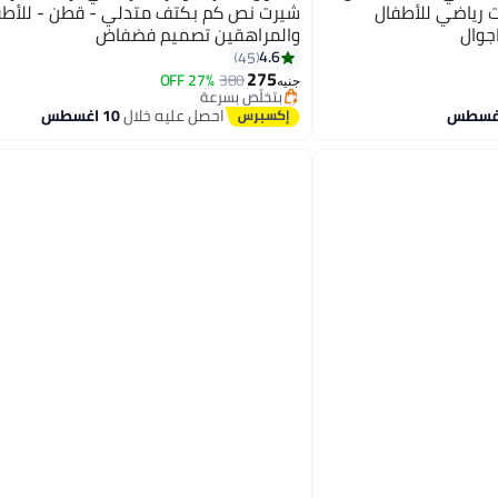
رياضي للأطفال
شيرت نص كم بكتف متدلي - قطن - للأطف
جوال
والمراهقين تصميم فضفاض
#5 في بلايز وتيشيرتات البنات
4.6
45
توصيل مجاني
275
27% OFF
380
بتخلّص بسرعة
جنيه
#5 في بلايز وتيشيرتات البنات
احصل عليه خلال
10 اغسطس