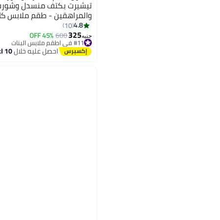
تيشيرت بكتف منسدل وشورت 
والمراهقين - طقم ملابس كا
4.8
10
3
325
45% OFF
600
#11 في اطقم ملابس البنات
جنيه
توصيل مجاني
احصل عليه خلال
10 اغسطس
#11 في اطقم ملابس البنات