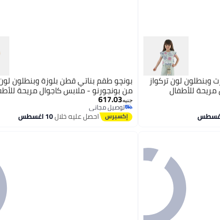
 وبنطلون لون تركواز
بونچو طقم بناتي قطن بلوزة وبنطلون لون 
 مريحة للأطفال
من بونجورنو - ملابس كاجوال مريحة للأطف
617.03
جنيه
توصيل مجاني
توصيل مجاني
احصل عليه خلال
10 اغسطس