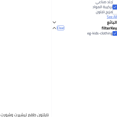
جلد صناعي
تركيبة المواد
مزيج نايلون
See All
البائع
Defacto Egypt for trade
filterKey
Clear
فاشون انترناشونال جروب
eg-kids-clothing
شركة أديداس للسلع الرياضية المحدودة
جيلس
King Tut Company for Readymade Garments and Furniture Industry LLC
بيوناتر
كارينا
لي لي
See All
نايلتون طقم تيشيرت وشورت 