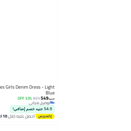
es Girls Denim Dress - Light
Blue
549
33% OFF
825
جنيه
توصيل مجاني
3
توصيل مجاني
54.9 جنيه خصم إضافي!
احصل عليه خلال
10 اغسطس