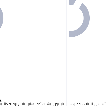
أساسي للبنات - قطن -
نايلتون تيشرت أوفر سايز بناتي برقبة دائري