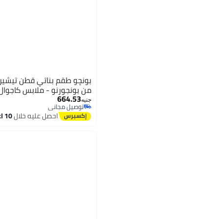
بونچو طقم بناتي قطن تيشيرت
من بونجورنو - ملابس كاجوال
664.53
جنيه
توصيل مجاني
توصيل مجاني
احصل عليه خلال
10 اغسطس