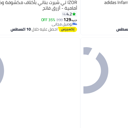
adidas Infan
IZOR تي شيرت بناتي بأكتاف مكشوفة 
أمامية - أزرق فاتح
4.2
4
129
35% OFF
200
جنيه
توصيل مجاني
توصيل مجاني
احصل عليه خلال
10 اغسطس