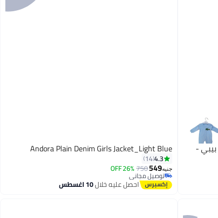
بيبي -
Andora Plain Denim Girls Jacket_Light Blue
4.3
14
549
26% OFF
750
جنيه
توصيل مجاني
توصيل مجاني
احصل عليه خلال
10 اغسطس