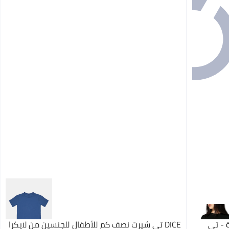
ة - تي
DICE تي شيرت نصف كم للأطفال للجنسين من لايكرا