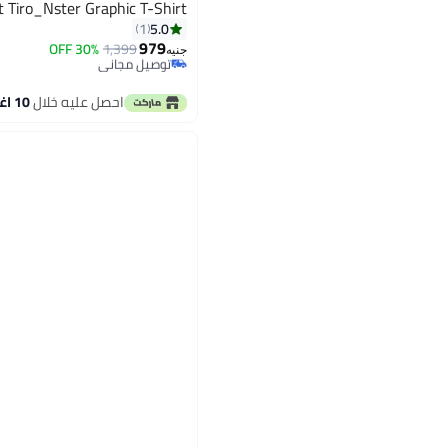
t Tiro_Nster Graphic T-Shirt
5.0
1
979
30% OFF
1,399
توصيل مجاني
جنيه
باقي 1 وحدات في المخزون
توصيل مجاني
احصل عليه خلال
10 اغسطس