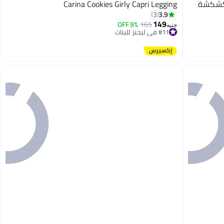
وكشكشة
Carina Cookies Girly Capri Legging
3.9
3
149
9% OFF
165
#11 في ليجنز للبنات
جنيه
توصيل مجاني
#11 في ليجنز للبنات