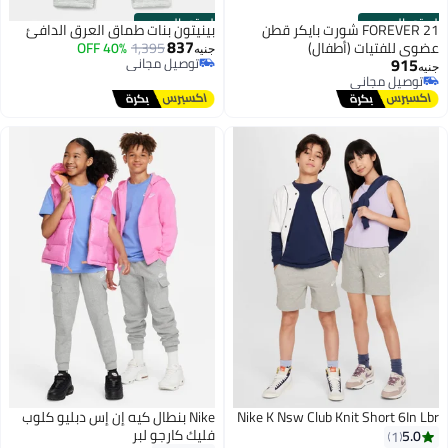
الستور الرسمي
الستور الرسمي
FOREVER 21 شورت بايكر قطن
بينيتون بنات طماق العرق الدافئ
837
عضوي للفتيات (أطفال)
1,395
40% OFF
جنيه
915
توصيل مجاني
جنيه
توصيل مجاني
توصيل مجاني
توصيل مجاني
Nike K Nsw Club Knit Short 6In Lbr
Nike بنطال كيه إن إس دبليو كلوب
فليك كارجو لبر
5.0
1