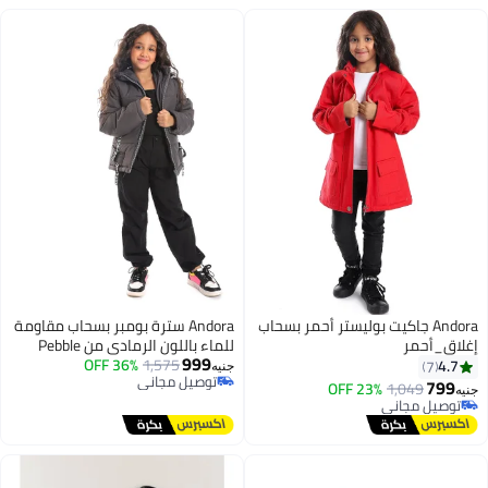
Andora جاكيت بوليستر أحمر بسحاب
Andora سترة بومبر بسحاب مقاومة
إغلاق_أحمر
للماء باللون الرمادي من Pebble
999
36% OFF
1,575
Grey
4.7
7
جنيه
توصيل مجاني
799
23% OFF
1,049
جنيه
5
توصيل مجاني
توصيل مجاني
توصيل مجاني