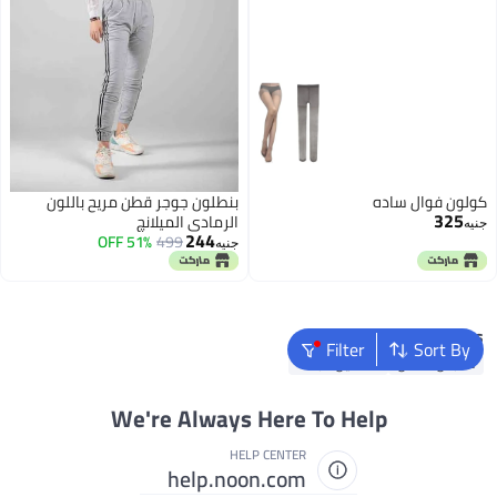
كولون فوال ساده
بنطلون جوجر قطن مريح باللون
325
الرمادي الميلانچ
جنيه
244
51% OFF
499
جنيه
Popular Searches
Filter
Sort By
ملابس اطفال
فساتين للبنات
We're Always Here To Help
HELP CENTER
help.noon.com