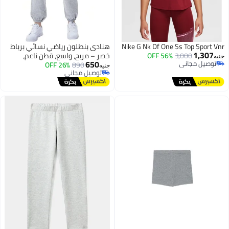
Nike G Nk Df One Ss Top Sport Vnr
هنادى بنطلون رياضي نسائي برباط
1,307
3,000
56% OFF
خصر – مريح، واسع، قطن ناعم،
جنيه
650
توصيل مجاني
890
26% OFF
مناسب للرياضة والكاجوال للبنات
جنيه
توصيل مجاني
توصيل مجاني
والنساء
توصيل مجاني