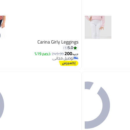
Carina Girly Leggings
5.0
1
200
249.99
خصم 19%
جنيه
توصيل مجاني
توصيل مجاني