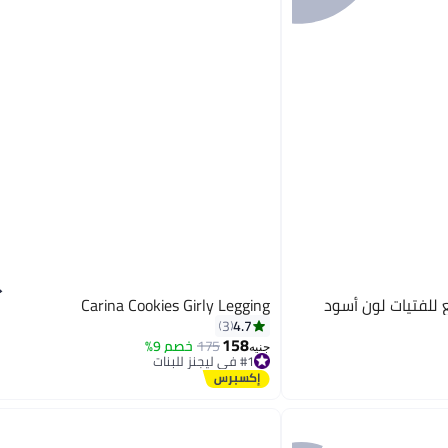
 للفتيات لون أسود
Carina Cookies Girly Legging
4.7
3
158
175
خصم 9%
جنيه
#1 في ليجنز للبنات
توصيل مجاني
#1 في ليجنز للبنات