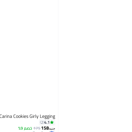
Carina Cookies Girly Legging
4.1
2
158
175
خصم 9%
جنيه