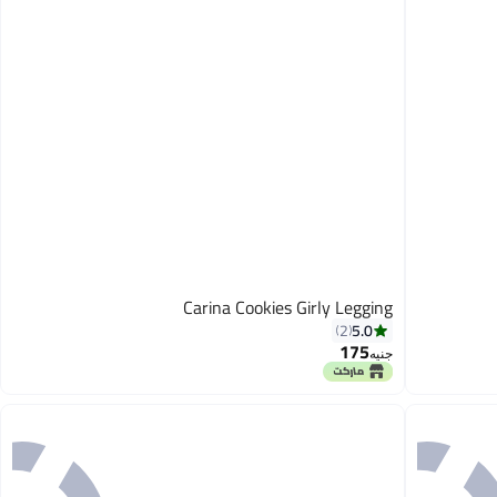
Carina Cookies Girly Legging
5.0
2
175
جنيه