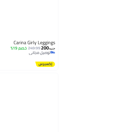
Carina Girly Leggings
200
249.99
خصم 19%
جنيه
توصيل مجاني
توصيل مجاني