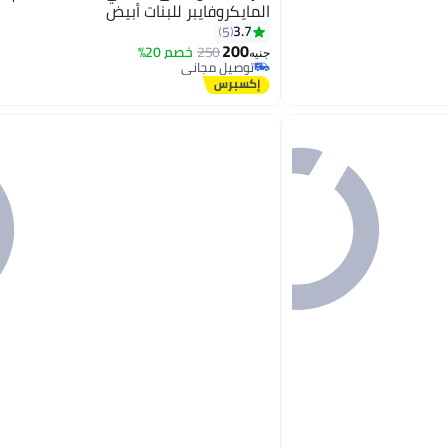
المايكروفايبر للبنات أبيض
3.7
5
200
250
خصم 20%
2
جنيه
توصيل مجاني
توصيل مجاني