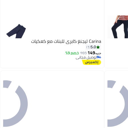
Carina ليجنغ كابري للبنات مع كعكيات
5.0
1
149
165
خصم 9%
جنيه
توصيل مجاني
توصيل مجاني