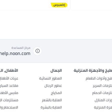
أقل سعر في 30 يوم
مركز المساعدة
help.noon.com
بخ والأجهزة المنزلية
الجمال
الأطفال، ال
بخ وأدوات الطعام
العطور النسائية
عربات الأطفا
زمات السرير
عطور الرجال
مقاعد السيار
زمات الحمام
المكياج
ملابس الأطفا
رات المنازل
العناية بالشعر
مستلزمات الإ
هزة المنزلية
العناية بالبشرة
الاستحمام وال