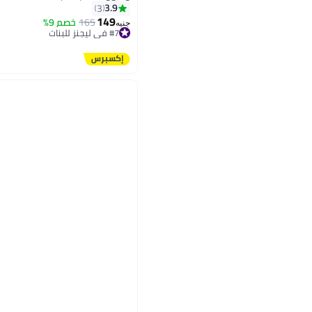
3.9
3
149
165
خصم 9%
جنيه
#7 في ليجنز للبنات
توصيل مجاني
#7 في ليجنز للبنات