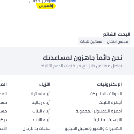
توصيل مجاني
توصيل مجاني
البحث الشائع
ملابس اطفال
فساتين للبنات
نحن دائماً جاهزون لمساعدتك
تواصل معنا من خلال أي من قنوات الدعم التالية:
الإلكترونيات
الأزياء
المط
الهواتف المتحركة
أزياء نسائية
المط
أجهزة التابلت
أزياء رجالية
مستل
أجهزة الكمبيوتر المحمولة
أزياء البنات
مستل
الأجهزة المنزلية
أزياء الأولاد
ديكو
الكاميرات والصور وتسجيل الفيديو
ساعات يد للرجال
الأج