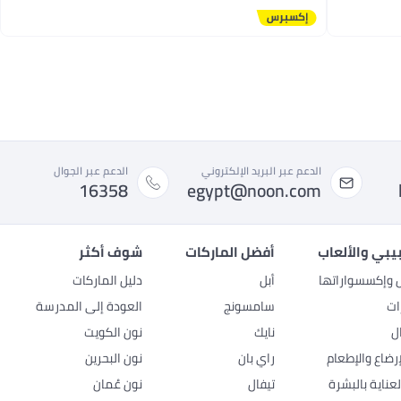
أقل سعر في 30 يوم
الدعم عبر البريد الإلكتروني
الدعم عبر الجوال
16358
egypt@noon.com
بيبي والألعاب
أفضل الماركات
شوف أكثر
ل وإكسسواراتها
أبل
دليل الماركات
ات
سامسونج
العودة إلى المدرسة
ل
نايك
نون الكويت
رضاع والإطعام
راي بان
نون البحرين
عناية بالبشرة
تيفال
نون عُمان