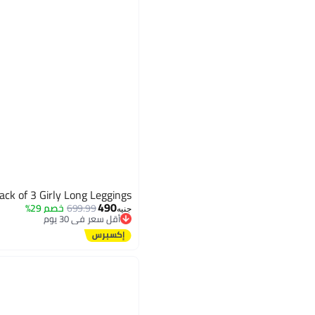
ack of 3 Girly Long Leggings
490
699.99
خصم 29%
جنيه
أقل سعر في 30 يوم
توصيل مجاني
أقل سعر في 30 يوم