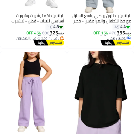
نايلتون بنطلون رياضي واسع الساق
نايلتون طقم تيشيرت وشورت
مع خط للأطفال والمراهقين - خصر
أساسي للبنات - قطن - تيشيرت
مرتفع - جيوب جانبية برباط للبنات
بكتف منسدل وشورت رياضي
4.8
4.4
10
45
#11 في اطقم ملابس البنات
للأطفال والمراهقين - طقم ملابس
325
395
470
15% OFF
600
توصيل مجاني
45% OFF
جنيه
جنيه
3
كاجوال
توصيل مجاني
باقي 1 وحدات في المخزون
تم بيع +20 مؤخرًا
#11 في اطقم ملابس البنات
توصيل مجاني