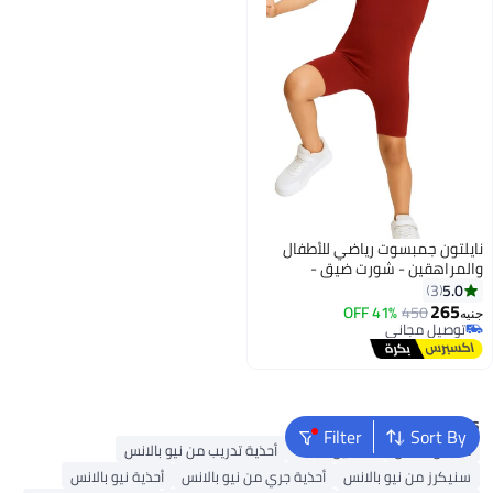
نايلتون جمبسوت رياضي للأطفال
والمراهقين - شورت ضيق -
جمبسوت مريح قابل للتمدد للبنات
5.0
3
265
41% OFF
450
جنيه
توصيل مجاني
توصيل مجاني
Popular Searches
Filter
Sort By
ملابس اطفال
فساتين للبنات
أحذية تدريب من نيو بالانس
سنيكرز من نيو بالانس
أحذية جري من نيو بالانس
أحذية نيو بالانس