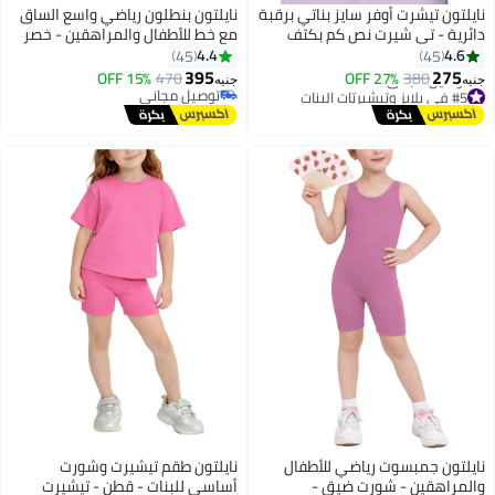
نايلتون تيشرت أوفر سايز بناتي برقبة
نايلتون بنطلون رياضي واسع الساق
دائرية - تي شيرت نص كم بكتف
مع خط للأطفال والمراهقين - خصر
متدلي - قطن - للأطفال والمراهقين
مرتفع - جيوب جانبية برباط للبنات
4.4
4.6
45
45
تصميم فضفاض
395
275
15% OFF
470
27% OFF
380
جنيه
جنيه
#5 في بلايز وتيشيرتات البنات
توصيل مجاني
توصيل مجاني
توصيل مجاني
#5 في بلايز وتيشيرتات البنات
نايلتون جمبسوت رياضي للأطفال
نايلتون طقم تيشيرت وشورت
والمراهقين - شورت ضيق -
أساسي للبنات - قطن - تيشيرت