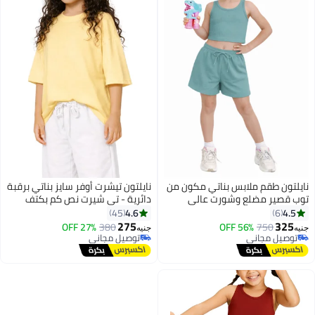
نايلتون طقم ملابس بناتي مكون من
نايلتون تيشرت أوفر سايز بناتي برقبة
توب قصير مضلع وشورت عالي
دائرية - تي شيرت نص كم بكتف
الخصر. طقم ملابس كاجوال للأطفال
متدلي - قطن - للأطفال والمراهقين
4.6
4.5
45
6
- توب قصير وشورت برباط
تصميم فضفاض
275
325
27% OFF
380
56% OFF
750
جنيه
جنيه
3
توصيل مجاني
توصيل مجاني
توصيل مجاني
توصيل مجاني