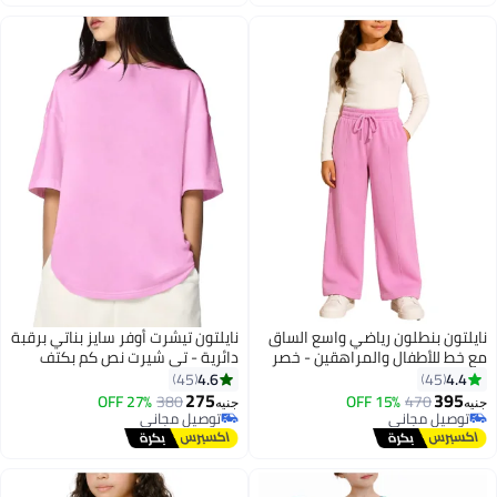
توصيل مجاني
نايلتون بنطلون رياضي واسع الساق
نايلتون تيشرت أوفر سايز بناتي برقبة
مع خط للأطفال والمراهقين - خصر
دائرية - تي شيرت نص كم بكتف
مرتفع - جيوب جانبية برباط للبنات
متدلي - قطن - للأطفال والمراهقين
4.6
4.4
45
45
تصميم فضفاض
275
395
27% OFF
380
15% OFF
470
جنيه
جنيه
2
توصيل مجاني
توصيل مجاني
توصيل مجاني
توصيل مجاني