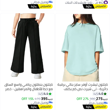
#42 في بلايز وتيشيرتات البنات
توصيل مجاني
توصيل مجاني
توصيل مجاني
#42 في بلايز وتيشيرتات البنات
نايلتون تيشرت أوفر سايز بناتي برقبة
نايلتون بنطلون رياضي واسع الساق
دائرية - تي شيرت نص كم بكتف
مع خط للأطفال والمراهقين - خصر
متدلي - قطن - للأطفال والمراهقين
مرتفع - جيوب جانبية برباط للبنات
4.4
4.6
45
45
تصميم فضفاض
395
275
15% OFF
470
27% OFF
380
جنيه
جنيه
توصيل مجاني
توصيل مجاني
بتخلّص بسرعة
توصيل مجاني