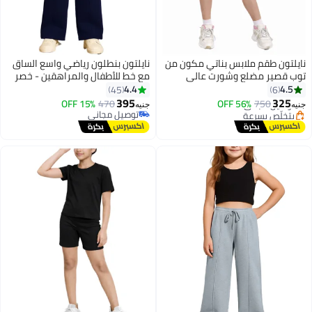
نايلتون طقم ملابس بناتي مكون من
نايلتون بنطلون رياضي واسع الساق
توب قصير مضلع وشورت عالي
مع خط للأطفال والمراهقين - خصر
الخصر. طقم ملابس كاجوال للأطفال
مرتفع - جيوب جانبية برباط للبنات
4.4
4.5
45
6
#2 في اطقم ملابس البنات
- توب قصير وشورت برباط
395
325
750
توصيل مجاني
56% OFF
470
15% OFF
جنيه
جنيه
2
3
بتخلّص بسرعة
توصيل مجاني
تم بيع +30 مؤخرًا
توصيل مجاني
#2 في اطقم ملابس البنات