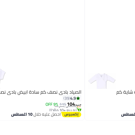
 شاية كم
الصياد بادى نصف كم سادة ابيض بادى نص
4.9
39
توصيل مجاني
104
9% OFF
115
بتخلّص بسرعة
جنيه
تم بيع +10 مؤخرًا
احصل عليه خلال
10 اغسطس
توصيل مجاني