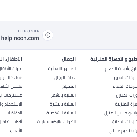
HELP CENTER
help.noon.com
بخ والأجهزة المنزلية
الجمال
الأطفال، ال
بخ وأدوات الطعام
العطور النسائية
عربات الأطفا
زمات السرير
عطور الرجال
مقاعد السيار
زمات الحمام
المكياج
ملابس الأطفا
رات المنازل
العناية بالشعر
مستلزمات الإ
هزة المنزلية
العناية بالبشرة
الاستحمام وال
وات وتحسين المنزل
العناية الشخصية
الحفاضات
زمات الحدائق
الأدوات والإكسسوارات
ألعاب الأطفال
ن وتنظيم منزلي
الألعاب