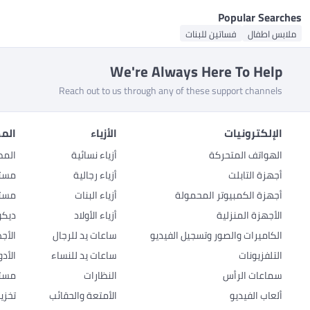
Popular Searches
ملابس اطفال
فساتين للبنات
We're Always Here To Help
Reach out to us through any of these support channels
الإلكترونيات
الأزياء
المط
الهواتف المتحركة
أزياء نسائية
المط
أجهزة التابلت
أزياء رجالية
مستل
أجهزة الكمبيوتر المحمولة
أزياء البنات
مستل
الأجهزة المنزلية
أزياء الأولاد
ديكو
الكاميرات والصور وتسجيل الفيديو
ساعات يد للرجال
الأج
التلفزيونات
ساعات يد للنساء
الأد
سماعات الرأس
النظارات
مستل
ألعاب الفيديو
الأمتعة والحقائب
تخزي