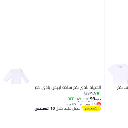
ف كم
الصياد بادى كم سادة ابيض بادى كم
4.4
29
أقل سعر في 30 يوم
99
14% OFF
116
توصيل مجاني
جنيه
أقل سعر في 30 يوم
احصل عليه خلال
10 اغسطس