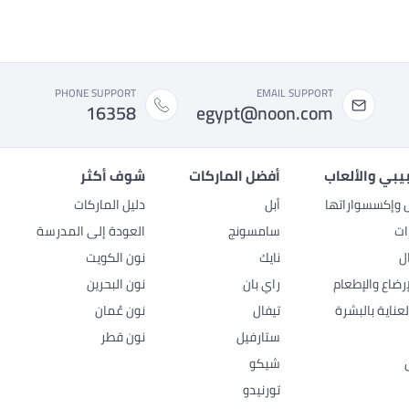
PHONE SUPPORT
EMAIL SUPPORT
16358
egypt@noon.com
بيبي والألعاب
أفضل الماركات
شوف أكثر
ل وإكسسواراتها
أبل
دليل الماركات
ات
سامسونج
العودة إلى المدرسة
ل
نايك
نون الكويت
رضاع والإطعام
راي بان
نون البحرين
عناية بالبشرة
تيفال
نون عُمان
ستارفيل
نون قطر
شيكو
تورنيدو