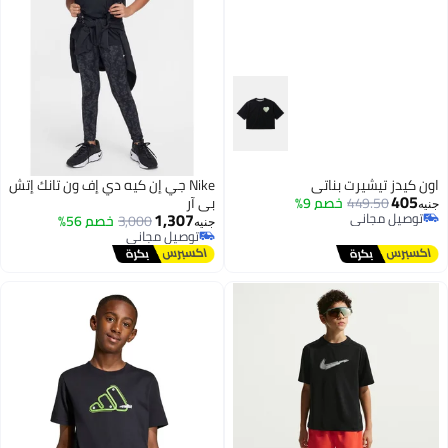
اون كيدز تيشيرت بناتي
Nike جي إن كيه دي إف ون تانك إتش
405
449.50
خصم 9%
بي آر
جنيه
1,307
توصيل مجاني
3,000
خصم 56%
جنيه
توصيل مجاني
توصيل مجاني
توصيل مجاني