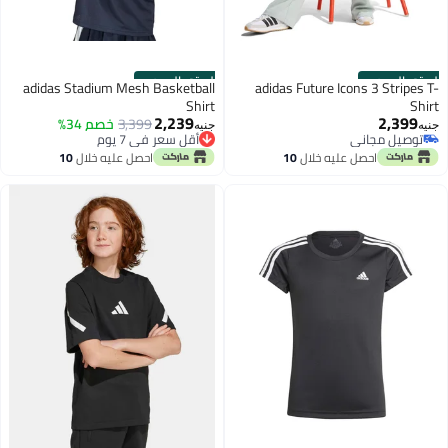
الستور الرسمي
الستور الرسمي
adidas Stadium Mesh Basketball
adidas Future Icons 3 Stripes T-
Shirt
Shirt
2,239
2,399
3,399
خصم 34%
جنيه
جنيه
أقل سعر في 7 يوم
توصيل مجاني
توصيل مجاني
توصيل مجاني
احصل عليه خلال
10
احصل عليه خلال
10
أقل سعر في 7 يوم
اغسطس
اغسطس