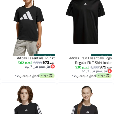
الستور الرسمي
الستور الرسمي
Adidas Essentials T-Shirt
Adidas Train Essentials Logo
973
Regular Fit T-Shirt Junior
2,599
خصم 62%
جنيه
أقل سعر في 7 يوم
979
1,399
خصم 30%
جنيه
توصيل مجاني
أقل سعر في 7 يوم
أقل سعر في 7 يوم
توصيل مجاني
احصل عليه خلال
10
احصل عليه خلال
10
أقل سعر في 7 يوم
اغسطس
اغسطس