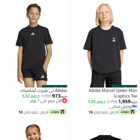
الستور الرسمي
الستور الرسمي
Adidas Marvel Spider-Man
Adidas تي شيرت أساسيات
973
Graphics Tee
1,399
خصم 30%
جنيه
أقل سعر في 7 يوم
1,959
2,799
خصم 30%
جنيه
توصيل مجاني
توصيل مجاني
أقل سعر في 7 يوم
توصيل مجاني
احصل عليه خلال
10
احصل عليه خلال
10
اغسطس
اغسطس