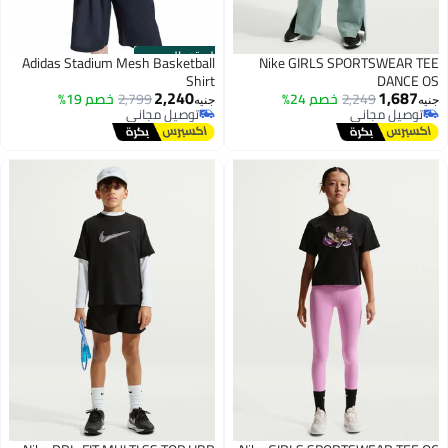
الستور الرسمي
Adidas Stadium Mesh Basketball
Nike GIRLS SPORTSWEAR TEE
Shirt
DANCE OS
2,240
1,687
2,249
خصم 24%
2,799
خصم 19%
جنيه
جنيه
توصيل مجاني
توصيل مجاني
توصيل مجاني
توصيل مجاني