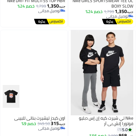
Nike DRI- FIT MULTI SS TOP HBR
Nike GIRLS SPORTSWEAR TEE OC
1,350
BOXY SLOW
1,799
خصم 24%
جنيه
1,350
توصيل مجاني
1,799
خصم 24%
جنيه
توصيل مجاني
توصيل مجاني
توصيل مجاني
Nike تي شيرت كيه إن إس دبليو
اون كيدز تيشيرت بناتي للبيبي
315
فوتورا إتش بي آر
349.50
خصم 9%
جنيه
توصيل مجاني
5.0
1
توصيل مجاني
958
2,199
خصم 56%