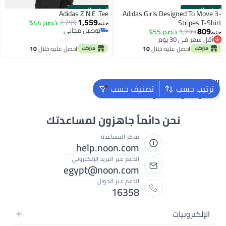
الستور الرسمي
الستور الرسمي
Adidas Z.N.E .Tee
Adidas Girls Designed To Move 3-
1,559
Stripes T-Shirt
2,799
خصم 44%
جنيه
809
توصيل مجاني
1,799
خصم 55%
جنيه
أقل سعر في 30 يوم
توصيل مجاني
توصيل مجاني
احصل عليه خلال
10
احصل عليه خلال
10
أقل سعر في 30 يوم
اغسطس
اغسطس
البحث الشائع
ترتيب حسب
تصنيف حسب
ملابس اطفال
فساتين للبنات
نحن دائماً جاهزون لمساعدتك
مركز المساعدة
help.noon.com
الدعم عبر البريد الإلكتروني
egypt@noon.com
الدعم عبر الجوال
16358
الإلكترونيات