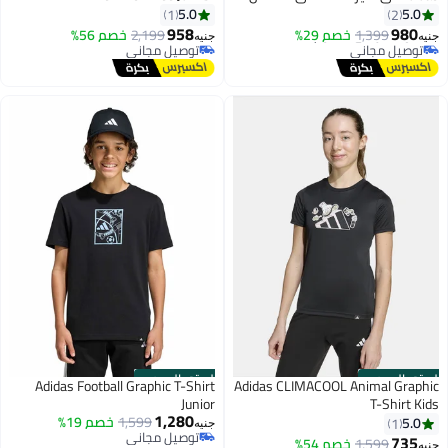
5.0
5.0
#26 في بلايز وتيشيرتات البنات
1
2
أقل سعر في 30 يوم
958
980
1,399
خصم 29%
2,199
خصم 56%
جنيه
جنيه
توصيل مجاني
توصيل مجاني
4
#26 في بلايز وتيشيرتات البنات
توصيل مجاني
الستور الرسمي
الستور الرسمي
Adidas Football Graphic T-Shirt
Adidas CLIMACOOL Animal Graphic
Junior
T-Shirt Kids
1,280
1,599
خصم 19%
5.0
1
جنيه
توصيل مجاني
735
1,599
خصم 54%
جنيه