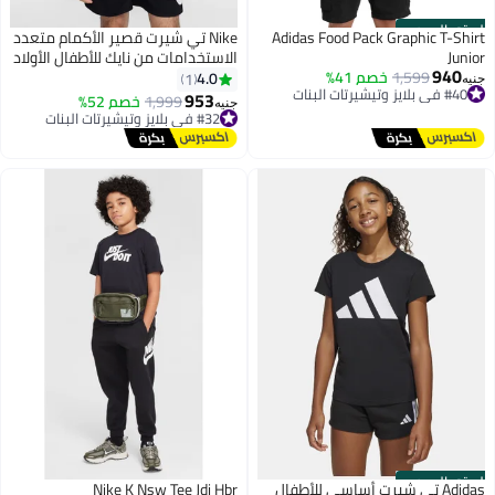
الستور الرسمي
Adidas Food Pack Graphic T-Shirt
Nike تي شيرت قصير الأكمام متعدد
Junior
الاستخدامات من نايك للأطفال الأولاد
940
1,599
خصم 41%
بتقنية دراي فيت Hbr
4.0
1
جنيه
#40 في بلايز وتيشيرتات البنات
953
1,999
خصم 52%
توصيل مجاني
جنيه
#32 في بلايز وتيشيرتات البنات
#40 في بلايز وتيشيرتات البنات
توصيل مجاني
#32 في بلايز وتيشيرتات البنات
الستور الرسمي
Adidas تي شيرت أساسي للأطفال
Nike K Nsw Tee Jdi Hbr