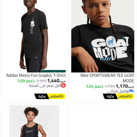
الستور الرسمي
Adidas Messi Fun Graphic T-Shirt
Nike SPORTSWEAR TEE GOAT
1,440
MODE
2,399
خصم 39%
جنيه
أقل سعر في السنة
1,170
1,799
خصم 34%
جنيه
توصيل مجاني
توصيل مجاني
أقل سعر في السنة
توصيل مجاني