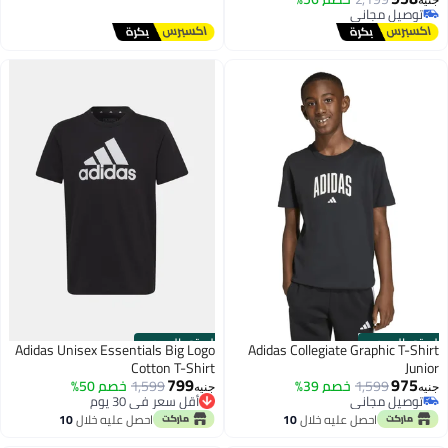
جنيه
توصيل مجاني
توصيل مجاني
الستور الرسمي
الستور الرسمي
Adidas Unisex Essentials Big Logo
Adidas Collegiate Graphic T-Shirt
Cotton T-Shirt
Junior
799
975
1,599
خصم 39%
1,599
خصم 50%
جنيه
جنيه
توصيل مجاني
أقل سعر في 30 يوم
توصيل مجاني
أقل سعر في 30 يوم
احصل عليه خلال
10
احصل عليه خلال
10
اغسطس
اغسطس