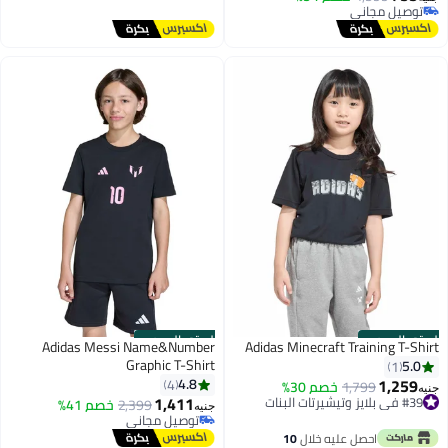
توصيل مجاني
توصيل مجاني
بتخلّص بسرعة
توصيل مجاني
الستور الرسمي
الستور الرسمي
Adidas Messi Name&Number
Adidas Minecraft Training T-Shirt
Graphic T-Shirt
5.0
1
1,259
4.8
4
1,799
خصم 30%
جنيه
#39 في بلايز وتيشيرتات البنات
1,411
2,399
خصم 41%
جنيه
توصيل مجاني
توصيل مجاني
#39 في بلايز وتيشيرتات البنات
توصيل مجاني
احصل عليه خلال
10