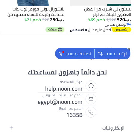
الستور الرسمي
بينيتون تي شيرت من القطن
ناتشورال يوني فورمز توب كات
العضوي للبنات مع ترتر
بحمالات رفيعة للنساء مصنوع من
250
520
1,720
خصم 69%
320
خصم 21%
القطن القابل للتمدد وجيد التهوية
جنيه
جنيه
توصيل مجاني
توصيل مجاني
احصل عليه خلال
8 اغسطس
البحث الشائع
ترتيب حسب
تصنيف حسب
ملابس اطفال
فساتين للبنات
نحن دائماً جاهزون لمساعدتك
مركز المساعدة
help.noon.com
الدعم عبر البريد الإلكتروني
egypt@noon.com
الدعم عبر الجوال
16358
الإلكترونيات